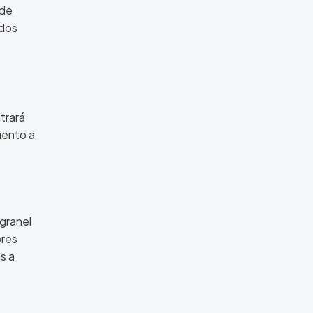
 de
ados
trará
iento a
 granel
ores
s a