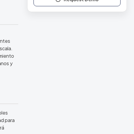
entes
scala.
imiento
anos y
bles
ad para
rá