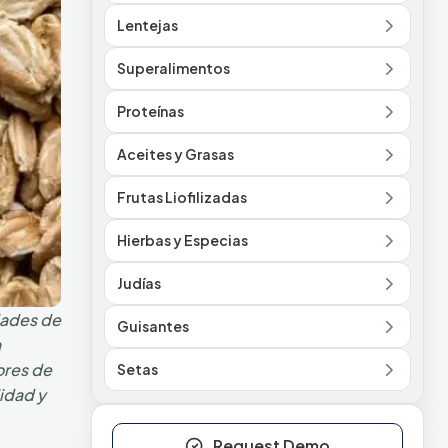
Lentejas
Superalimentos
Proteínas
Aceites y Grasas
Frutas Liofilizadas
Hierbas y Especias
Judías
idades de
Guisantes
a
ores de
Setas
lidad y
Request Demo