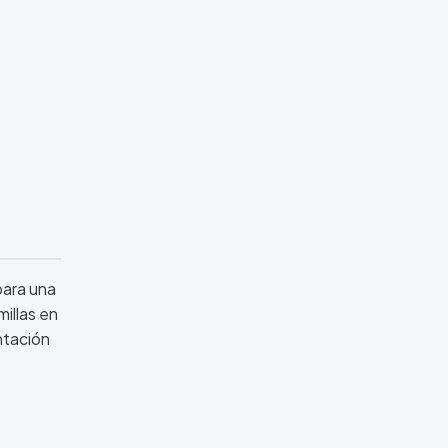
para una
illas en
ntación