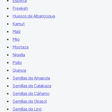
Espelta
Freekeh
Huesos de Albaricoque
Kamut
Maíz
Mijo
Mostaza
Nigella
Psilio
Quinoa
Semillas de Amapola
Semillas de Calabaza
Semillas de Cáñamo
Semillas de Girasol
Semillas de Lino