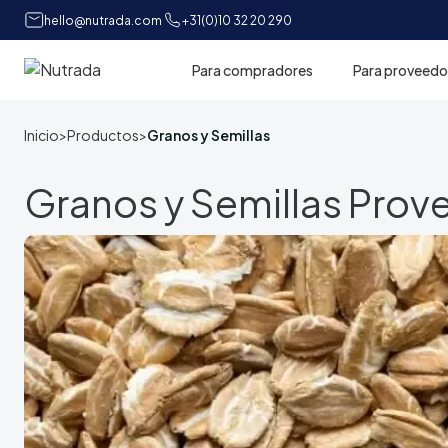
hello@nutrada.com
+31(0)10 32 20 290
Para compradores
Para proveedo
Inicio
Inicio
>
Productos
>
Granos y Semillas
Granos y Semillas Prov