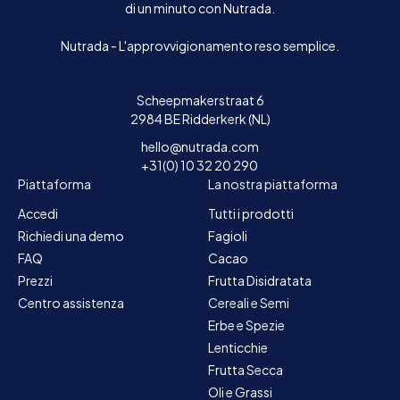
di un minuto con Nutrada.
Nutrada - L'approvvigionamento reso semplice.
Scheepmakerstraat 6
2984 BE Ridderkerk (NL)
hello@nutrada.com
+31(0) 10 32 20 290
Piattaforma
La nostra piattaforma
Accedi
Tutti i prodotti
Richiedi una demo
Fagioli
FAQ
Cacao
Prezzi
Frutta Disidratata
Centro assistenza
Cereali e Semi
Erbe e Spezie
Lenticchie
Frutta Secca
Oli e Grassi