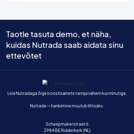
Taotle tasuta demo, et näha,
kuidas Nutrada saab aidata sinu
ettevõtet
Avaleht
Leia Nutradaga õige koostisainete tarnija vähem kui minutiga.
Nutrada — hankimine muutub lihtsaks.
Scheepmakerstraat 6
2984 BE Ridderkerk (NL)