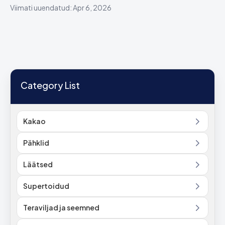
Viimati uuendatud: Apr 6, 2026
Category List
Kakao
Pähklid
Läätsed
Supertoidud
Teraviljad ja seemned