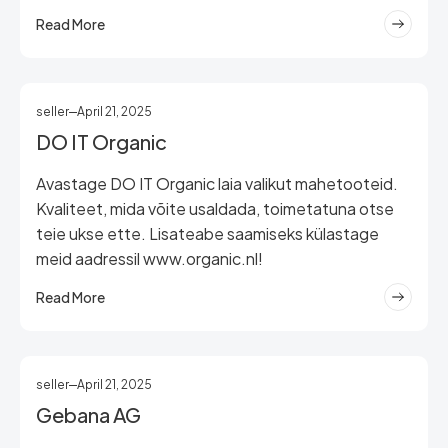
Read More
seller
April 21, 2025
DO IT Organic
Avastage DO IT Organic laia valikut mahetooteid.
Kvaliteet, mida võite usaldada, toimetatuna otse
teie ukse ette. Lisateabe saamiseks külastage
meid aadressil www.organic.nl!
Read More
seller
April 21, 2025
Gebana AG