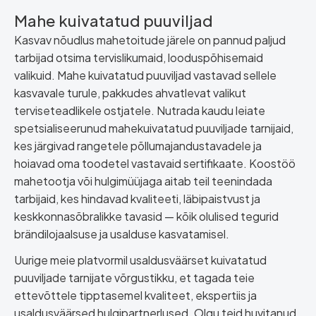
Mahe kuivatatud puuviljad
Kasvav nõudlus mahetoitude järele on pannud paljud
tarbijad otsima tervislikumaid, looduspõhisemaid
valikuid. Mahe kuivatatud puuviljad vastavad sellele
kasvavale turule, pakkudes ahvatlevat valikut
terviseteadlikele ostjatele. Nutrada kaudu leiate
spetsialiseerunud mahekuivatatud puuviljade tarnijaid,
kes järgivad rangetele põllumajandustavadele ja
hoiavad oma toodetel vastavaid sertifikaate. Koostöö
mahetootja või hulgimüüjaga aitab teil teenindada
tarbijaid, kes hindavad kvaliteeti, läbipaistvust ja
keskkonnasõbralikke tavasid — kõik olulised tegurid
brändilojaalsuse ja usalduse kasvatamisel.
Uurige meie platvormil usaldusväärset kuivatatud
puuviljade tarnijate võrgustikku, et tagada teie
ettevõttele tipptasemel kvaliteet, ekspertiis ja
usaldusväärsed hulgipartnerlused. Olgu teid huvitanud