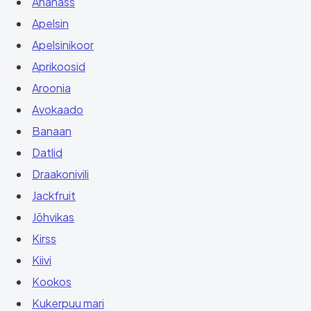
Ananass
Apelsin
Apelsinikoor
Aprikoosid
Aroonia
Avokaado
Banaan
Datlid
Draakonivili
Jackfruit
Jõhvikas
Kirss
Kiivi
Kookos
Kukerpuu mari