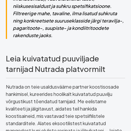
niiskusesisaldust ja suhkru spetsifikatsioone.
Filtreerige mahe, tavaline, ilma lisatud suhkruta
ning konkreetsete suuruseklasside järgi teravilja-,
pagaritoote-, suupiste- ja kondiitritoodete
rakenduste jaoks.
Leia kuivatatud puuviljade
tarnijad Nutrada platvormilt
Nutrada on teie usaldusväärne partner koostisosade
hankimisel, kureerides hoolikalt kuivatatud puuvilju
võrgustikust tõendatud tarnijaid. Me eelistame
kvaliteeti ja jälgitavust, aidates teil hankida
koostisaineid, mis vastavad teie spetsiifilistele
standarditele. Alates eksootilistest kuivatatud
mangodest kuni oluliste rosinate ja jõhvikateni — leiate