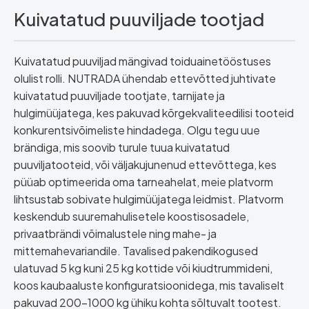
Kuivatatud puuviljade tootjad
Kuivatatud puuviljad mängivad toiduainetööstuses
olulist rolli. NUTRADA ühendab ettevõtted juhtivate
kuivatatud puuviljade tootjate, tarnijate ja
hulgimüüjatega, kes pakuvad kõrgekvaliteedilisi tooteid
konkurentsivõimeliste hindadega. Olgu tegu uue
brändiga, mis soovib turule tuua kuivatatud
puuviljatooteid, või väljakujunenud ettevõttega, kes
püüab optimeerida oma tarneahelat, meie platvorm
lihtsustab sobivate hulgimüüjatega leidmist. Platvorm
keskendub suuremahulisetele koostisosadele,
privaatbrändi võimalustele ning mahe- ja
mittemahevariandile. Tavalised pakendikogused
ulatuvad 5 kg kuni 25 kg kottide või kiudtrummideni,
koos kaubaaluste konfiguratsioonidega, mis tavaliselt
pakuvad 200–1000 kg ühiku kohta sõltuvalt tootest.