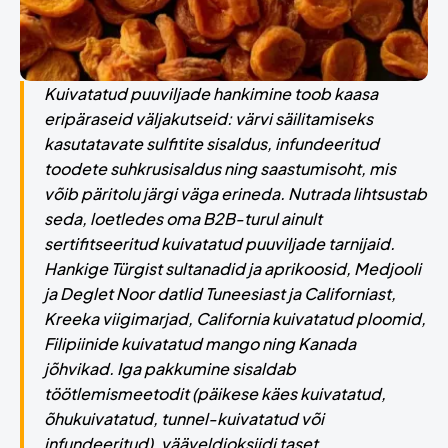
Kuivatatud puuviljade hankimine toob kaasa
eripäraseid väljakutseid: värvi säilitamiseks
kasutatavate sulfitite sisaldus, infundeeritud
toodete suhkrusisaldus ning saastumisoht, mis
võib päritolu järgi väga erineda. Nutrada lihtsustab
seda, loetledes oma B2B-turul ainult
sertifitseeritud kuivatatud puuviljade tarnijaid.
Hankige Türgist sultanadid ja aprikoosid, Medjooli
ja Deglet Noor datlid Tuneesiast ja Californiast,
Kreeka viigimarjad, California kuivatatud ploomid,
Filipiinide kuivatatud mango ning Kanada
jõhvikad. Iga pakkumine sisaldab
töötlemismeetodit (päikese käes kuivatatud,
õhukuivatatud, tunnel-kuivatatud või
infundeeritud), vääveldioksiidi taset,