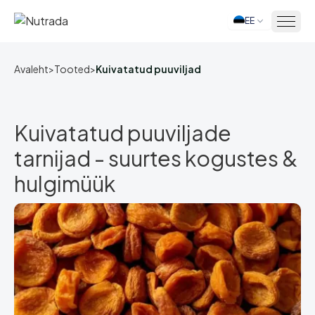
EE
Avaleht
Avaleht
>
Tooted
>
Kuivatatud puuviljad
Kuivatatud puuviljade
tarnijad - suurtes kogustes &
hulgimüük