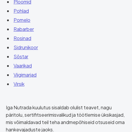
Ploomid
Pohlad
Pomelo
Rabarber
Rosinad
Sidrunikoor
Sõstar
Vaarikad
Viigimarjad
Virsik
Iga Nutrada kuulutus sisaldab olulist teavet, nagu
päritolu, sertifitseerimisvalikud ja töötlemise üksikasjad,
mis võimaldavad teil teha andmepõhiseid otsuseid oma
hankevajaduste jaoks.