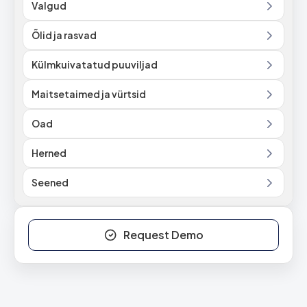
Valgud
Õlid ja rasvad
Külmkuivatatud puuviljad
Maitsetaimed ja vürtsid
Oad
Herned
Seened
Request Demo