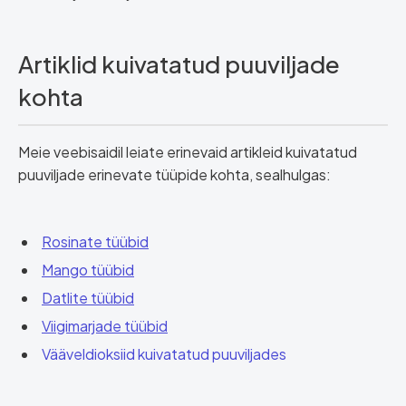
Artiklid kuivatatud puuviljade
kohta
Meie veebisaidil leiate erinevaid artikleid kuivatatud
puuviljade erinevate tüüpide kohta, sealhulgas:
Rosinate tüübid
Mango tüübid
Datlite tüübid
Viigimarjade tüübid
Vääveldioksiid kuivatatud puuviljades