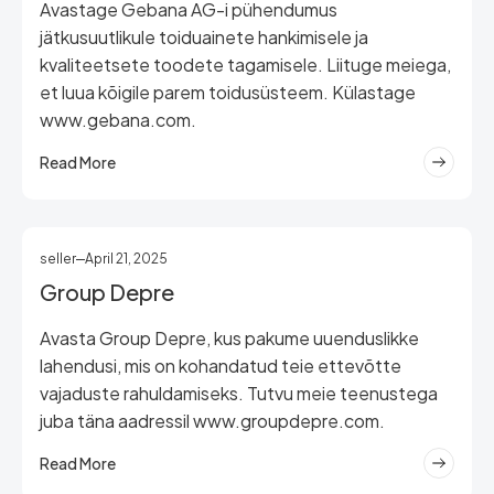
Avastage Gebana AG-i pühendumus
jätkusuutlikule toiduainete hankimisele ja
kvaliteetsete toodete tagamisele. Liituge meiega,
et luua kõigile parem toidusüsteem. Külastage
www.gebana.com.
Read More
seller
April 21, 2025
Group Depre
Avasta Group Depre, kus pakume uuenduslikke
lahendusi, mis on kohandatud teie ettevõtte
vajaduste rahuldamiseks. Tutvu meie teenustega
juba täna aadressil www.groupdepre.com.
Read More