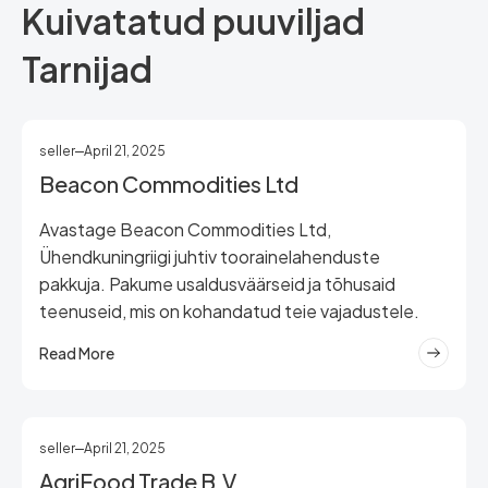
Kuivatatud puuviljad
Tarnijad
seller
April 21, 2025
Beacon Commodities Ltd
Avastage Beacon Commodities Ltd,
Ühendkuningriigi juhtiv toorainelahenduste
pakkuja. Pakume usaldusväärseid ja tõhusaid
teenuseid, mis on kohandatud teie vajadustele.
Read More
seller
April 21, 2025
AgriFood Trade B.V.