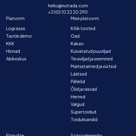
hello@nutrada.com
+31(0) 10 32 20 290
Platvorm
Meie platvorm
Logi sisse
Kõik tooted
Taotle demo
Oad
KKK
Kakao
Hinnad
Kuivatatud puuviljad
Abikeskus
Teraviljad ja seemned
Maitsetaimed ja vürtsid
Läätsed
Pähklid
Õlid ja rasvad
Herned
Valgud
Supertoidud
Toidulisandid
Ettevõte
Sotsiaalmeedia