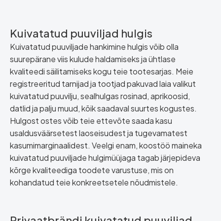
Kuivatatud puuviljad hulgis
Kuivatatud puuviljade hankimine hulgis võib olla
suurepärane viis kulude haldamiseks ja ühtlase
kvaliteedi säilitamiseks kogu teie tootesarjas. Meie
registreeritud tarnijad ja tootjad pakuvad laia valikut
kuivatatud puuvilju, sealhulgas rosinad, aprikoosid,
datlid ja palju muud, kõik saadaval suurtes kogustes.
Hulgost ostes võib teie ettevõte saada kasu
usaldusväärsetest laoseisudest ja tugevamatest
kasumimarginaalidest. Veelgi enam, koostöö maineka
kuivatatud puuviljade hulgimüüjaga tagab järjepideva
kõrge kvaliteediga toodete varustuse, mis on
kohandatud teie konkreetsetele nõudmistele.
Privaatbrändi kuivatatud puuviljad