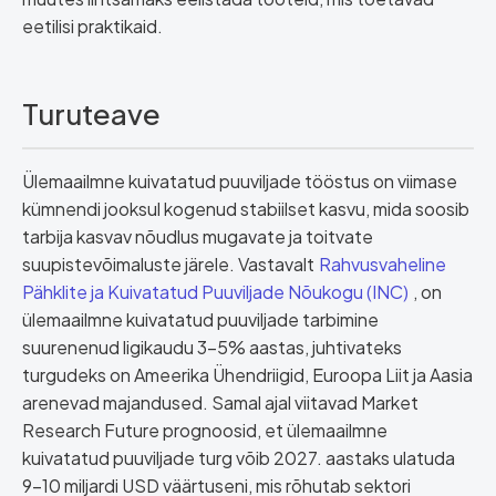
eetilisi praktikaid.
Turuteave
Ülemaailmne kuivatatud puuviljade tööstus on viimase
kümnendi jooksul kogenud stabiilset kasvu, mida soosib
tarbija kasvav nõudlus mugavate ja toitvate
suupistevõimaluste järele. Vastavalt
Rahvusvaheline
Pähklite ja Kuivatatud Puuviljade Nõukogu (INC)
, on
ülemaailmne kuivatatud puuviljade tarbimine
suurenenud ligikaudu 3–5% aastas, juhtivateks
turgudeks on Ameerika Ühendriigid, Euroopa Liit ja Aasia
arenevad majandused. Samal ajal viitavad Market
Research Future prognoosid, et ülemaailmne
kuivatatud puuviljade turg võib 2027. aastaks ulatuda
9–10 miljardi USD väärtuseni, mis rõhutab sektori