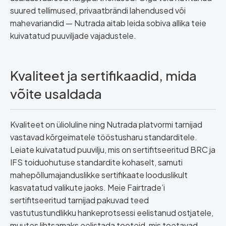
suured tellimused, privaatbrändi lahendused või
mahevariandid — Nutrada aitab leida sobiva allika teie
kuivatatud puuviljade vajadustele.
Kvaliteet ja sertifikaadid, mida
võite usaldada
Kvaliteet on ülioluline ning Nutrada platvormi tarnijad
vastavad kõrgeimatele tööstusharu standarditele.
Leiate kuivatatud puuvilju, mis on sertifitseeritud BRC ja
IFS toiduohutuse standardite kohaselt, samuti
mahepõllumajanduslikke sertifikaate looduslikult
kasvatatud valikute jaoks. Meie Fairtrade’i
sertifitseeritud tarnijad pakuvad teed
vastutustundlikku hankeprotsessi eelistanud ostjatele,
muutes lihtsamaks eelistada tooteid, mis toetavad