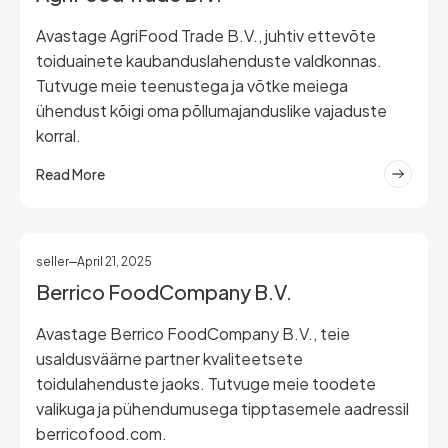
Avastage AgriFood Trade B.V., juhtiv ettevõte
toiduainete kaubanduslahenduste valdkonnas.
Tutvuge meie teenustega ja võtke meiega
ühendust kõigi oma põllumajanduslike vajaduste
korral.
Read More
seller
April 21, 2025
Berrico FoodCompany B.V.
Avastage Berrico FoodCompany B.V., teie
usaldusväärne partner kvaliteetsete
toidulahenduste jaoks. Tutvuge meie toodete
valikuga ja pühendumusega tipptasemele aadressil
berricofood.com.