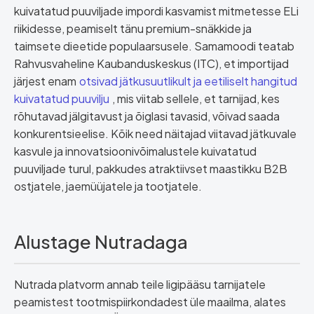
kuivatatud puuviljade impordi kasvamist mitmetesse ELi
riikidesse, peamiselt tänu premium-snäkkide ja
taimsete dieetide populaarsusele. Samamoodi teatab
Rahvusvaheline Kaubanduskeskus (ITC), et importijad
järjest enam
otsivad jätkusuutlikult ja eetiliselt hangitud
kuivatatud puuvilju
, mis viitab sellele, et tarnijad, kes
rõhutavad jälgitavust ja õiglasi tavasid, võivad saada
konkurentsieelise. Kõik need näitajad viitavad jätkuvale
kasvule ja innovatsioonivõimalustele kuivatatud
puuviljade turul, pakkudes atraktiivset maastikku B2B
ostjatele, jaemüüjatele ja tootjatele.
Alustage Nutradaga
Nutrada platvorm annab teile ligipääsu tarnijatele
peamistest tootmispiirkondadest üle maailma, alates