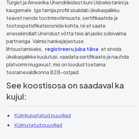
Türgist ja Ameerika Ühendriikidest kuni Usbekistanini ja
kaugemale. Iga tarnija profiil sisaldab üksikasjalikku
teavet nende tootmisvõimsuste, sertifikaatide ja
tootespetsifikatsioonide kohta, nii et saate
enesekindlalt ühendust võtta teie äri jaoks sobivaima
partneriga. Valmis hankejärjestuse
lihtsustamiseks,
registreeru juba täna
et sirvida
üksikasjalikke kuulutusi, vaadata sertifikaate ja nautida
platvormi mugavust, mis on loodud toetama
toorainevaldkonna B2B-ostjaid.
See koostisosa on saadaval ka
kujul:
Külmkuivatatud puuviljad
Külmutatud puuviljad