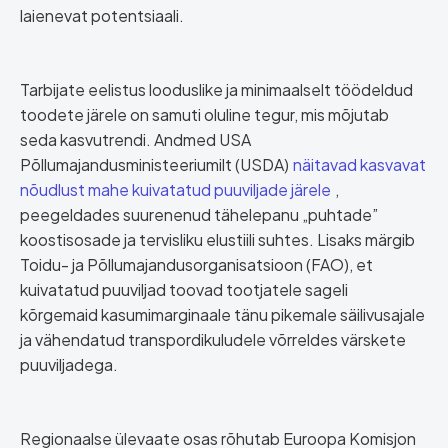
laienevat potentsiaali.
Tarbijate eelistus looduslike ja minimaalselt töödeldud
toodete järele on samuti oluline tegur, mis mõjutab
seda kasvutrendi. Andmed USA
Põllumajandusministeeriumilt (USDA)
näitavad kasvavat
nõudlust mahe kuivatatud puuviljade järele
,
peegeldades suurenenud tähelepanu „puhtade”
koostisosade ja tervisliku elustiili suhtes. Lisaks märgib
Toidu- ja Põllumajandusorganisatsioon (FAO), et
kuivatatud puuviljad toovad tootjatele sageli
kõrgemaid kasumimarginaale tänu pikemale säilivusajale
ja vähendatud transpordikuludele võrreldes värskete
puuviljadega.
Regionaalse ülevaate osas rõhutab Euroopa Komisjon