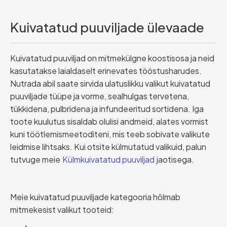
Kuivatatud puuviljade ülevaade
Kuivatatud puuviljad on mitmekülgne koostisosa ja neid
kasutatakse laialdaselt erinevates tööstusharudes.
Nutrada abil saate sirvida ulatuslikku valikut kuivatatud
puuviljade tüüpe ja vorme, sealhulgas tervetena,
tükkidena, pulbridena ja infundeeritud sortidena. Iga
toote kuulutus sisaldab olulisi andmeid, alates vormist
kuni töötlemismeetoditeni, mis teeb sobivate valikute
leidmise lihtsaks. Kui otsite külmutatud valikuid, palun
tutvuge meie
Külmkuivatatud puuviljad
jaotisega.
Meie kuivatatud puuviljade kategooria hõlmab
mitmekesist valikut tooteid: