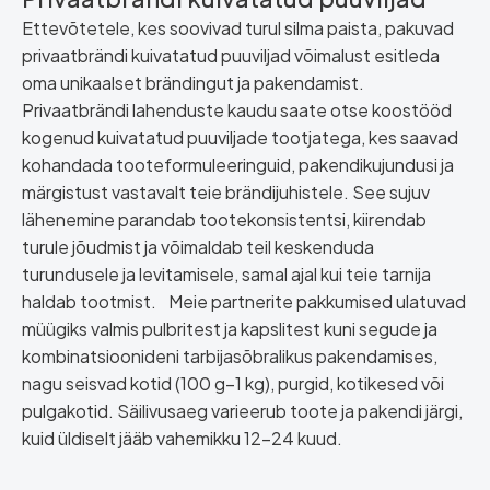
Ettevõtetele, kes soovivad turul silma paista, pakuvad
privaatbrändi kuivatatud puuviljad võimalust esitleda
oma unikaalset brändingut ja pakendamist.
Privaatbrändi lahenduste kaudu saate otse koostööd
kogenud kuivatatud puuviljade tootjatega, kes saavad
kohandada tooteformuleeringuid, pakendikujundusi ja
märgistust vastavalt teie brändijuhistele. See sujuv
lähenemine parandab tootekonsistentsi, kiirendab
turule jõudmist ja võimaldab teil keskenduda
turundusele ja levitamisele, samal ajal kui teie tarnija
haldab tootmist.
Meie partnerite pakkumised ulatuvad
müügiks valmis pulbritest ja kapslitest kuni segude ja
kombinatsioonideni tarbijasõbralikus pakendamises,
nagu seisvad kotid (100 g–1 kg), purgid, kotikesed või
pulgakotid. Säilivusaeg varieerub toote ja pakendi järgi,
kuid üldiselt jääb vahemikku 12–24 kuud.