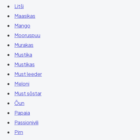
Litši
Maasikas
Mango
Mooruspuu
Murakas
Mustika
Mustikas
Must leeder
Meloni
Must sõstar
Õun
Papaia
Passionivili
Pirn