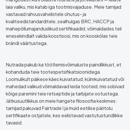
laia valiku, mis katab iga tootmisvajaduse. Meie tarnijad
vastavad rahvusvahelistele ohutus- ja
kvaliteedistandarditele, sealhulgas BRC, HACCP ja
mahepõllumajanduslikud sertifikaadid, võimaldades teil
enesekindlalt valida koostisosi, mis on kooskõlas teie
brändi väärtustega.
Nutrada pakub ka töötlemisvõimaluste paindlikkust, et
kohanduda teie tootespetsifikatsioonidega.
Loomulikult päikese käes kuivatatud, külmkuivatatud või
mahedad valikud võimaldavad leida tooteid, mis sobivad
kõige paremini teie retseptide ja tarbijate ootustega.
Jätkusuutlikkus on meie hangete filosoofia keskmes:
tarnijad pakuvad Fairtrade’i ja muid eetilise päritolu
sertifikaate ostjatele, kes eelistavad vastutustundlikke
tavasid.