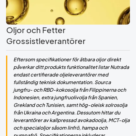
Oljor och Fetter
Grossistleverantörer
Eftersom specifikationer för ätbara oljor direkt
påverkar ditt produkts funktionalitet listar Nutrada
endast certifierade oljeleverantörer med
fullständig teknisk dokumentation. Sourca
jungfru- och RBD-kokosolja från Filippinerna och
Indonesien, extra jungfruolivolja från Spanien,
Grekland och Tunisien, samt hög-oleisk solrosolja
från Ukraina och Argentina. Dessutom hittar du
leverantörer av kallpressad avokadoolja, MCT-olja
och specialoljor såsom linfrö, hampa och
pumpafrö. Specifikationerna inkluderar