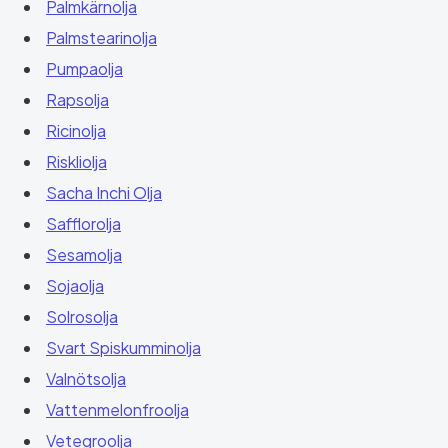
Palmkärnolja
Palmstearinolja
Pumpaolja
Rapsolja
Ricinolja
Riskliolja
Sacha Inchi Olja
Safflorolja
Sesamolja
Sojaolja
Solrosolja
Svart Spiskumminolja
Valnötsolja
Vattenmelonfroolja
Vetegroolja