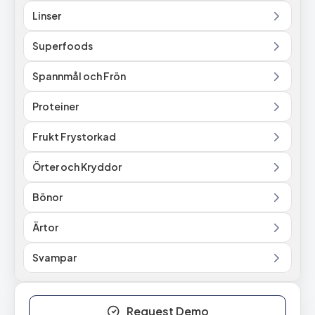
Linser
Superfoods
Spannmål och Frön
Proteiner
Frukt Frystorkad
Örter och Kryddor
Bönor
Ärtor
Svampar
Request Demo