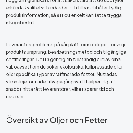
noggrant granskats för att säkerställa att de uppfyller
erkända kvalitetsstandarder och tillhandahåller tydlig
produktinformation, så att du enkelt kan fatta trygga
inköpsbeslut.
Leverantörsprofilerna på vår plattform redogör för varje
produkts ursprung, bearbetningsmetod och tillgängliga
certifieringar. Detta ger dig en fullständig bild av dina
val, oavsett om du söker ekologiska, kallpressade oljor
eller specifika typer av raffinerade fetter. Nutradas
strömlinjeformade tillvägagångssätt hjälper dig att
snabbt hitta rätt leverantörer, vilket sparar tid och
resurser.
Översikt av Oljor och Fetter