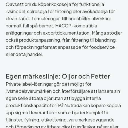
Oavsett om du köper kokosolja för funktionella
livsmedel, solrosolja för fritering eller avokadoolja för
clean-label-formuleringar, tillhandahåller tillverkare
normalt full spårbarhet, HACCP-kompatibla
anläggningar och exportdokumentation. Många stödjer
också produktanpassning, från filtrering till blandning
och förpackningsformat anpassade för foodservice
eller detaljhandel.
Egen märkeslinje: Oljor och Fetter
Private label-lösningar gör det möjligt för
livsmedelsvarumärken och återförsäljare att lansera sin
egen serie ätbara oljor utan att bygga interna
produktionskapaciteter. På Nutrada kan köpare koppla
upp sig mot leverantörer som erbjuder kompletta
tjänster, fyllning, etikettering, varumärkesbyggande
och förpackning av ätbara oljor i glasflaskor, påsar eller