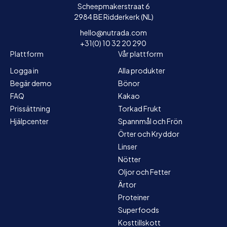
Scheepmakerstraat 6
2984 BE Ridderkerk (NL)
hello@nutrada.com
+31(0) 10 32 20 290
Plattform
Vår plattform
Logga in
Alla produkter
Begär demo
Bönor
FAQ
Kakao
Prissättning
Torkad Frukt
Hjälpcenter
Spannmål och Frön
Örter och Kryddor
Linser
Nötter
Oljor och Fetter
Ärtor
Proteiner
Superfoods
Kosttillskott