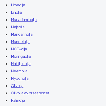
Limeolja
Linolja
Macadamiaolja
Majsolja
Mandarinolja
Mandelolja
MCT-olja
Moringaolja
Nattljusolja
Neemolja
Nyponolja
Olivolja
Olivolja av pressrester
Palmolja