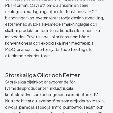
PET-format. Oavsett om du lanserar en serie
ekologiska matlagningsoljor eller funktionella MCT-
blandningar kan leverantörer stödja designutveckling,
efterlevnad av lokala livsmedelsmärkninglagar och
skalbar produktion för internationella eller inhemska
marknader. Private label-oljor finns inom både
konventionella och ekologiska linjer, med flexibla
MOQ:er anpassade för nystartade företag eller
etablerade distributörer.
Storskaliga Oljor och Fetter
Storskaliga oljeinköp är avgörande för
livsmedelsproducenter i industriskala,
kontraktstillverkare och ingrediensdistributörer. På
Nutrada hittar du leverantörer som erbjuder solrosolja,
olivolja, palmolja, rapsolja, linfrö, pumpafrö, sesam och