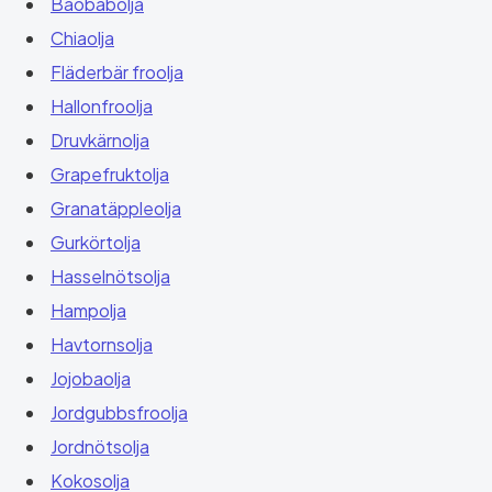
Baobabolja
Chiaolja
Fläderbär froolja
Hallonfroolja
Druvkärnolja
Grapefruktolja
Granatäppleolja
Gurkörtolja
Hasselnötsolja
Hampolja
Havtornsolja
Jojobaolja
Jordgubbsfroolja
Jordnötsolja
Kokosolja