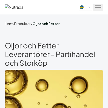
SE
Hem
Hem
>
Produkter
>
Oljor och Fetter
Oljor och Fetter
Leverantörer - Partihandel
och Storköp