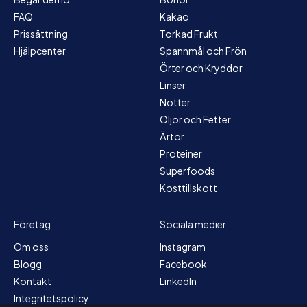
FAQ
Kakao
Prissättning
Torkad Frukt
Hjälpcenter
Spannmål och Frön
Örter och Kryddor
Linser
Nötter
Oljor och Fetter
Ärtor
Proteiner
Superfoods
Kosttillskott
Företag
Sociala medier
Om oss
Instagram
Blogg
Facebook
Kontakt
LinkedIn
Integritetspolicy