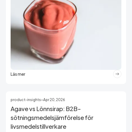
Läs mer
product-insights
Apr 20, 2026
Agave vs Lönnsirap: B2B-
sötningsmedelsjämförelse för
livsmedelstillverkare