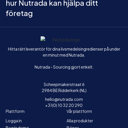
hur Nutrada kan hjälpa ditt
företag
Hem
Hitta rätt leverantör för dina livsmedelsingredienser på under
en minut med Nutrada.
Nutrada - Sourcing gjort enkelt.
Scheepmakerstraat 6
2984 BE Ridderkerk (NL)
hello@nutrada.com
+31(0) 10 32 20 290
Plattform
Vår plattform
Logga in
Alla produkter
Begär demo
Bönor