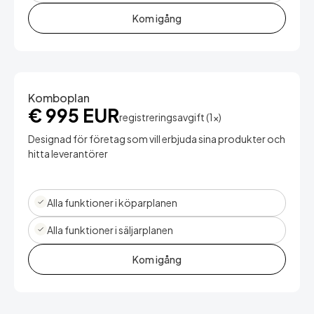
Kom igång
Komboplan
€ 995 EUR
registreringsavgift (1x)
Designad för företag som vill erbjuda sina produkter och
hitta leverantörer
Alla funktioner i köparplanen
Alla funktioner i säljarplanen
Kom igång