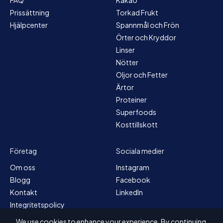
Prissättning
Torkad Frukt
Hjälpcenter
Spannmål och Frön
Örter och Kryddor
Linser
Nötter
Oljor och Fetter
Ärtor
Proteiner
Superfoods
Kosttillskott
Företag
Sociala medier
Om oss
Instagram
Blogg
Facebook
Kontakt
LinkedIn
Integritetspolicy
Webbplatskarta
We use cookies to enhance your experience. By continuing