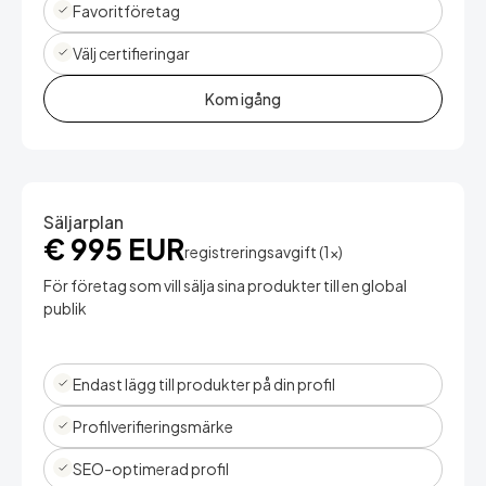
Favoritföretag
Välj certifieringar
Kom igång
Säljarplan
€ 995 EUR
registreringsavgift (1x)
För företag som vill sälja sina produkter till en global
publik
Endast lägg till produkter på din profil
Profilverifieringsmärke
SEO-optimerad profil