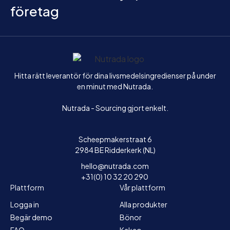
företag
Hem
Hitta rätt leverantör för dina livsmedelsingredienser på under
en minut med Nutrada.
Nutrada - Sourcing gjort enkelt.
Scheepmakerstraat 6
2984 BE Ridderkerk (NL)
hello@nutrada.com
+31(0) 10 32 20 290
Plattform
Vår plattform
Logga in
Alla produkter
Begär demo
Bönor
FAQ
Kakao