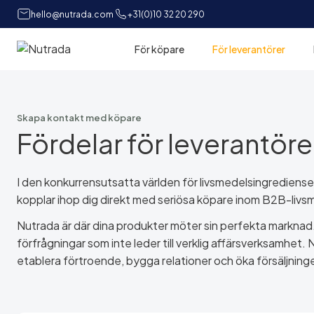
hello@nutrada.com
+31(0)10 32 20 290
För köpare
För leverantörer
Hem
Skapa kontakt med köpare
Fördelar för leverantör
I den konkurrensutsatta världen för livsmedelsingrediense
kopplar ihop dig direkt med seriösa köpare inom B2B-liv
Nutrada är där dina produkter möter sin perfekta marknad. 
förfrågningar som inte leder till verklig affärsverksamhet. N
etablera förtroende, bygga relationer och öka försäljning