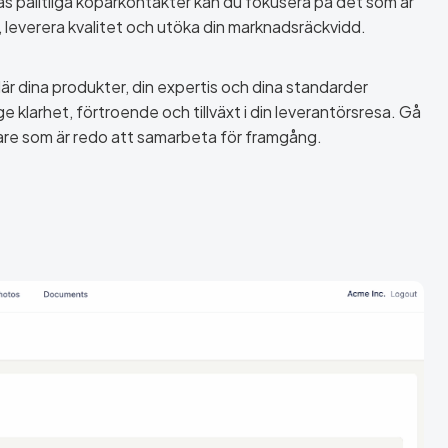
s pålitliga köparkontakter kan du fokusera på det som är
, leverera kvalitet och utöka din marknadsräckvidd.
r dina produkter, din expertis och dina standarder
e klarhet, förtroende och tillväxt i din leverantörsresa. Gå
re som är redo att samarbeta för framgång.