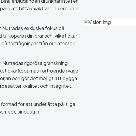
. Dina erbjudanden drunknar inte i en
öpare att hitta exakt vad du erbjuder
: Nutradas exklusiva fokus på
ill köpare i din bransch, vilket ökar
id på förfrågningar från orelaterade
: Nutradas rigorösa granskning
lket ökar köparnas förtroende i varje
örjan och gör det möjligt att bygga
desätter kvalitet och integritet.
formad för att underlätta pålitliga,
ivsmedelsindustrin.