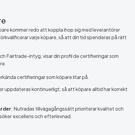
re
öpare kommer redo att koppla ihop sig med leverantörer
örkvalificerar varje köpare, så att din tid spenderas på rätt
ch Fairtrade-intyg, visar din profil de certifieringar som
re.
rkända certifieringar som köpare litar på.
ler uppdateras kontinuerligt, så att köpare alltid har korrekt
arder
: Nutradas tillvägagångssätt prioriterar kvalitet och
söker excellens och efterlevnad.