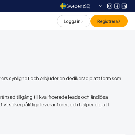
Sweden (SE)
Instagram
Facebo
Link
Logga in
Registrera
örers synlighet och erbjuder en dedikerad plattform som
nsad tillgång till kvalificerade leads och ändlösa
ivt söker pålitliga leverantörer, och hjälper dig att