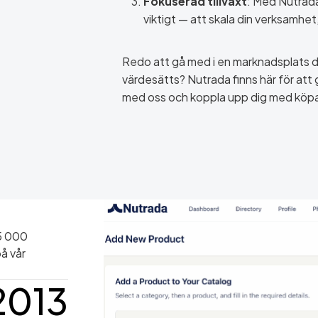
Fokuserad tillväxt
: Med Nutrada
viktigt — att skala din verksamhet
Redo att gå med i en marknadsplats dä
värdesätts? Nutrada finns här för att g
med oss och koppla upp dig med köpa
5 000
å vår
2013