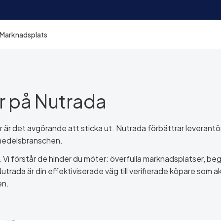
Marknadsplats
er på Nutrada
r är det avgörande att sticka ut. Nutrada förbättrar leverant
smedelsbranschen.
Vi förstår de hinder du möter: överfulla marknadsplatser, begrä
utrada är din effektiviserade väg till verifierade köpare som akt
en.