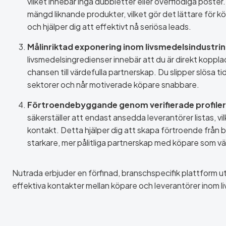
vilket innebär inga dubbletter eller överflödiga poster
mängd liknande produkter, vilket gör det lättare för k
och hjälper dig att effektivt nå seriösa leads.
Målinriktad exponering inom livsmedelsindustrin
livsmedelsingredienser innebär att du är direkt kopplad t
chansen till värdefulla partnerskap. Du slipper slösa t
sektorer och når motiverade köpare snabbare.
Förtroendebyggande genom verifierade profiler
säkerställer att endast ansedda leverantörer listas, vi
kontakt. Detta hjälper dig att skapa förtroende från b
starkare, mer pålitliga partnerskap med köpare som vär
Nutrada erbjuder en förfinad, branschspecifik plattform ut
effektiva kontakter mellan köpare och leverantörer inom l