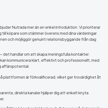
erbjuder Nutrada mer än en enkel introduktion. Vi prioriterar
g till köpare som stämmer överens med dina värderingar
onen och möjliggör genuint relationsbyggande från dag
 — det handlar om att skapa meningsfulla kontakter.
 kan kommunicera klart, effektivt och professionellt, med
g affärspotential.
på plattformen är förkvalificerad, vilket ger trovärdighet åt
parenta, direkta kanaler hjälper dig att enkelt knyta
er.