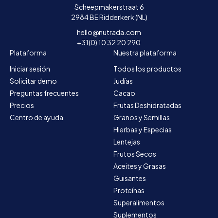
Scheepmakerstraat 6
2984 BE Ridderkerk (NL)
hello@nutrada.com
+31(0) 10 32 20 290
Plataforma
Nuestra plataforma
Iniciar sesión
Todos los productos
Solicitar demo
Judías
Preguntas frecuentes
Cacao
Precios
Frutas Deshidratadas
Centro de ayuda
Granos y Semillas
Hierbas y Especias
Lentejas
Frutos Secos
Aceites y Grasas
Guisantes
Proteínas
Superalimentos
Suplementos