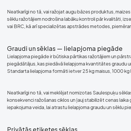
Neatkarīgi no tā, vai ražojat augu bāzes produktus, maizes
sēklu ražotājiem nodrošina labāku kontroli pār kvalitāti, i
vai BRC, kā arī specializētas apstrādes metodes, piemēra
Graudi un sēklas — lielapjoma piegāde
Lielapjoma piegāde ir būtiska pārtikas ražotājiem un pārst
piegādātājus, kas piedāvā lielapjoma kvantitātes graudu un 
Standarta lielapjoma formāti ietver 25 kg maisus, 1000 kg
Neatkarīgi no tā, vai meklējat nomizotas Saulespuķu sēklas
konsekvenci ražošanas ciklos un ļauj stabilizēt cenas laika 
iepakojuma veida, lai atrastu lielapjoma graudu un sēklu p
Privātās etiķetes sēklas