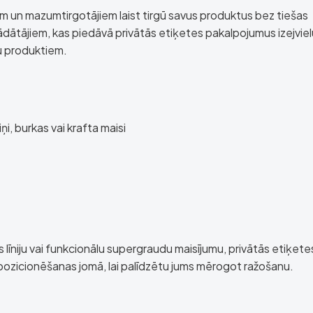
iem un mazumtirgotājiem laist tirgū savus produktus bez tiešas
ādātājiem, kas piedāvā privātās etiķetes pakalpojumus izejviel
u produktiem.
, burkas vai krafta maisi
as līniju vai funkcionālu supergraudu maisījumu, privātās etiķete
ozicionēšanas jomā, lai palīdzētu jums mērogot ražošanu.