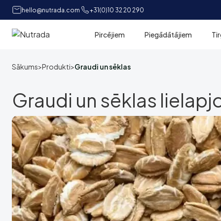
hello@nutrada.com
+31(0)10 32 20 290
Pircējiem
Piegādātājiem
Ti
Sākums
Sākums
>
Produkti
>
Graudi un sēklas
Graudi un sēklas lielap