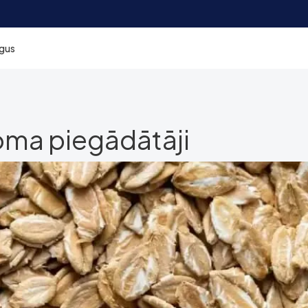
rgus
joma piegādātāji