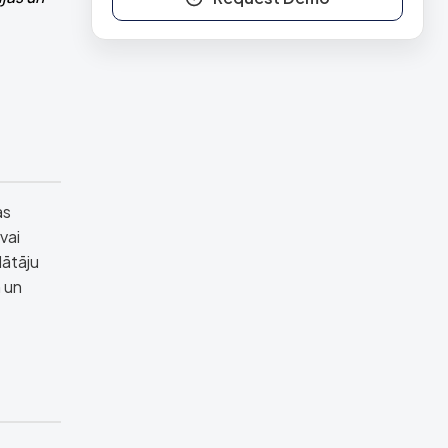
as
vai
dātāju
 un