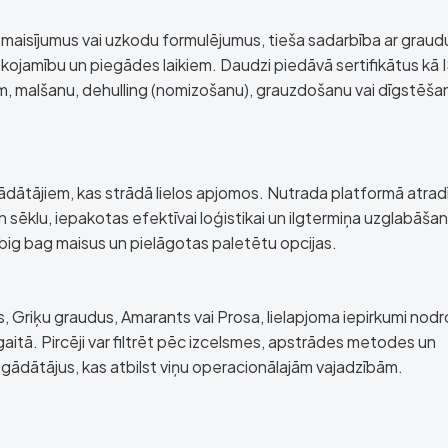
 maisījumus vai uzkodu formulējumus, tieša sadarbība ar graud
zsekojamību un piegādes laikiem. Daudzi piedāvā sertifikātus kā 
m, malšanu, dehulling (nomizošanu), grauzdošanu vai dīgstēša
rādātājiem, kas strādā lielos apjomos. Nutrada platformā atrad
sēklu, iepakotas efektīvai loģistikai un ilgtermiņa uzglabāšan
 big bag maisus un pielāgotas paletētu opcijas.
, Griķu graudus, Amarants vai Prosa, lielapjoma iepirkumi nodr
gaitā. Pircēji var filtrēt pēc izcelsmes, apstrādes metodes un
iegādātājus, kas atbilst viņu operacionālajām vajadzībām.