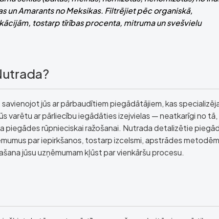
as un Amarants no Meksikas. Filtrējiet pēc organiskā,
kācijām, tostarp tīrības procenta, mitruma un svešvielu
 Nutrada?
, savienojot jūs ar pārbaudītiem piegādātājiem, kas specializēj
s varētu ar pārliecību iegādāties izejvielas — neatkarīgi no tā, 
ma piegādes rūpnieciskai ražošanai. Nutrada detalizētie piegā
 lēmumus par iepirkšanos, tostarp izcelsmi, apstrādes metodēm
trašana jūsu uzņēmumam kļūst par vienkāršu procesu.