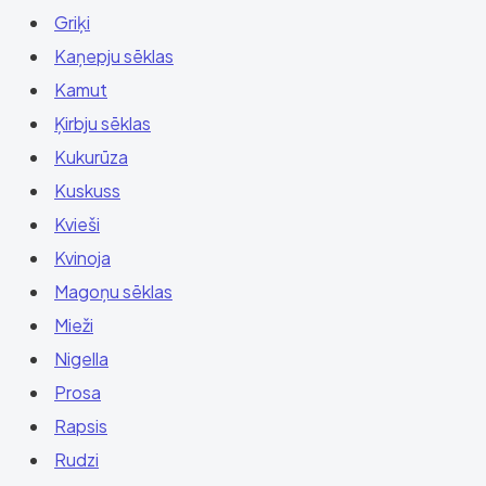
Griķi
Kaņepju sēklas
Kamut
Ķirbju sēklas
Kukurūza
Kuskuss
Kvieši
Kvinoja
Magoņu sēklas
Mieži
Nigella
Prosa
Rapsis
Rudzi