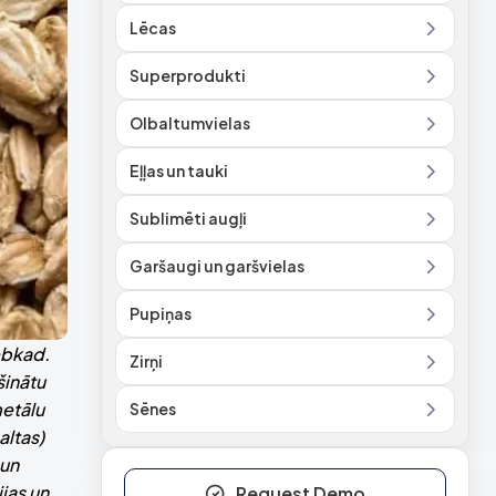
Lēcas
Superprodukti
Olbaltumvielas
Eļļas un tauki
Sublimēti augļi
Garšaugi un garšvielas
Pupiņas
jebkad.
Zirņi
šinātu
metālu
Sēnes
altas)
 un
jas un
Request Demo