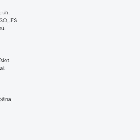
u un
ISO, IFS
nu.
īsiet
ai.
ošina