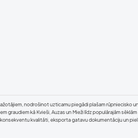
ražotājiem, nodrošinot uzticamu piegādi plašam rūpniecisko u
em graudiem kā Kvieši, Auzas un Mieži līdz populārajām sēklām 
āvā konsekventu kvalitāti, eksporta gatavu dokumentāciju un pi