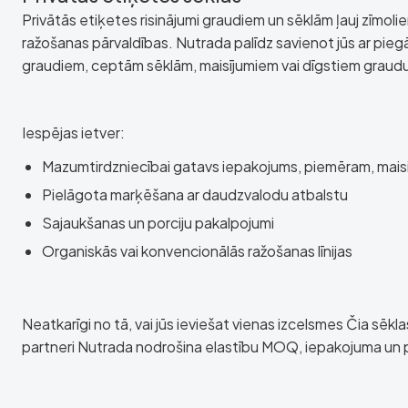
Privātās etiķetes risinājumi graudiem un sēklām ļauj zīmol
ražošanas pārvaldības. Nutrada palīdz savienot jūs ar pieg
graudiem, ceptām sēklām, maisījumiem vai dīgstiem graud
Iespējas ietver:
Mazumtirdzniecībai gatavs iepakojums, piemēram, maisiņi
Pielāgota marķēšana ar daudzvalodu atbalstu
Sajaukšanas un porciju pakalpojumi
Organiskās vai konvencionālās ražošanas līnijas
Neatkarīgi no tā, vai jūs ieviešat vienas izcelsmes Čia sēkl
partneri Nutrada nodrošina elastību MOQ, iepakojuma un p