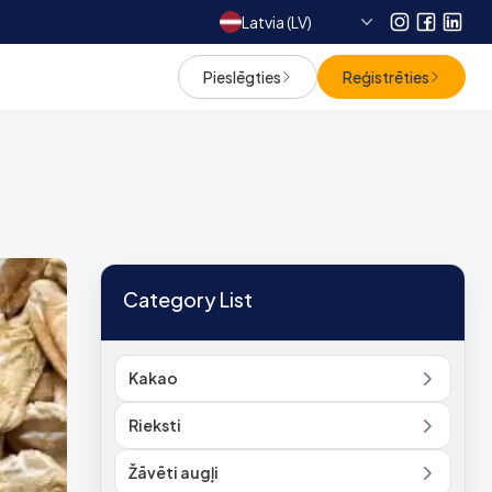
Latvia (LV)
Instagram
Facebo
Link
Pieslēgties
Reģistrēties
Category List
Kakao
Rieksti
Žāvēti augļi