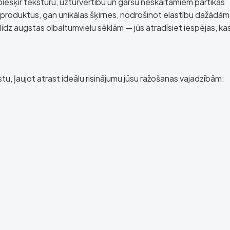
 piešķir tekstūru, uzturvērtību un garšu neskaitāmiem pārtikas
produktus, gan unikālas šķirnes, nodrošinot elastību dažādām
īdz augstas olbaltumvielu sēklām — jūs atradīsiet iespējas, ka
tu, ļaujot atrast ideālu risinājumu jūsu ražošanas vajadzībām: