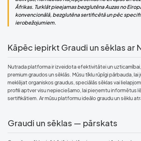
Āfrikas. Turklāt pieejamas bezglutēna Auzas no Eirop
konvencionālā, bezglutēna sertificētā un pēc specifi
ierobežojumiem.
Kāpēc iepirkt Graudi un sēklas ar
Nutrada platforma ir izveidota efektivitātei un uzticamībai
premium graudos un sēklās. Mūsu tīklu rūpīgi pārbauda, lai jū
meklējat organiskos graudus, speciālās sēklas vai lielapjo
profili aptver visu nepieciešamo, lai pieņemtu informētus
sertifikātiem. Ar mūsu platformu ideālo graudu un sēklu a
Graudi un sēklas — pārskats