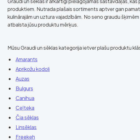
Graudi un sēklas ir ārkārtīgi pielāgojamas sastāvdaļas, kas
produktiem. Nutrada plašais sortiments aptver gan pamat
kulinārajām un uztura vajadzībām. No seno graudu šķirnēm l
atbalsta jūsu produktu mērķus.
Mūsu Graudi un sēklas kategorija ietver plašu produktu klās
Amarants
Aprikožu kodoli
Auzas
Bulgurs
Canihua
Ceļteka
Čia sēklas
Linsēklas
Freekeh