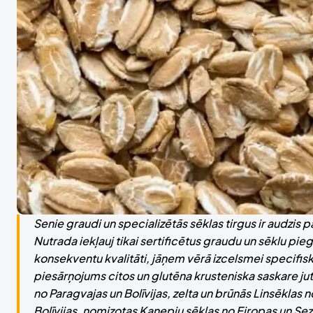
Senie graudi un specializētās sēklas tirgus ir audzis 
Nutrada iekļauj tikai sertificētus graudu un sēklu pi
konsekventu kvalitāti, jāņem vērā izcelsmei specifis
piesārņojums citos un glutēna krusteniska saskare jut
no Paragvajas un Bolīvijas, zelta un brūnās Linsēklas n
Bolīvijas, nomizotas Kaņepju sēklas no Eiropas un Se