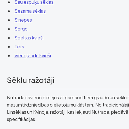
Saulespuķu sēklas
Sezama sēklas
Sinepes
Sorgo
Speltas kvieši
Tefs
Viengraudu kvieši
Sēklu ražotāji
Nutrada savieno pircējus ar pārbaudītiem graudu un sēklu 
mazumtirdzniecības pielietojumu klāstam. No tradicionālaji
Linsēklas un Kvinoja, ražotāji, kas iekļauti Nutrada, pied
specifikācijas.