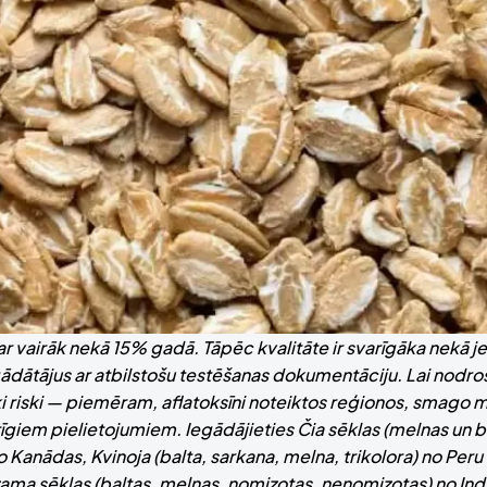
par vairāk nekā 15% gadā. Tāpēc kvalitāte ir svarīgāka nekā 
egādātājus ar atbilstošu testēšanas dokumentāciju. Lai nodro
ki riski — piemēram, aflatoksīni noteiktos reģionos, smago 
īgiem pielietojumiem. Iegādājieties Čia sēklas (melnas un b
o Kanādas, Kvinoja (balta, sarkana, melna, trikolora) no Peru
zama sēklas (baltas, melnas, nomizotas, nenomizotas) no Indi