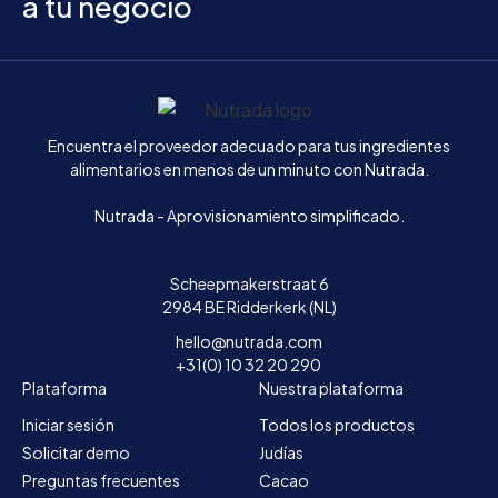
a tu negocio
Inicio
Encuentra el proveedor adecuado para tus ingredientes
alimentarios en menos de un minuto con Nutrada.
Nutrada - Aprovisionamiento simplificado.
Scheepmakerstraat 6
2984 BE Ridderkerk (NL)
hello@nutrada.com
+31(0) 10 32 20 290
Plataforma
Nuestra plataforma
Iniciar sesión
Todos los productos
Solicitar demo
Judías
Preguntas frecuentes
Cacao