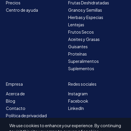
Precios
Frutas Deshidratadas
Centro de ayuda
Granos y Semillas
Hierbas y Especias
Lentejas
Frutos Secos
Aceites y Grasas
Guisantes
Proteínas
Superalimentos
Suplementos
Empresa
Redes sociales
Acerca de
Instagram
Blog
Facebook
Contacto
LinkedIn
Política de privacidad
Mapa del sitio
We use cookies to enhance your experience. By continuing
Términos y condiciones