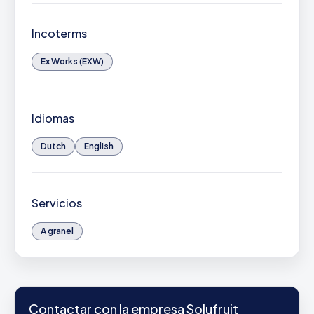
Incoterms
Ex Works (EXW)
Idiomas
Dutch
English
Servicios
A granel
Contactar con la empresa Solufruit