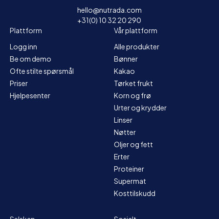
hello@nutrada.com
+31(0) 10 32 20 290
Plattform
Vår plattform
Logg inn
Alle produkter
Be om demo
Bønner
Ofte stilte spørsmål
Kakao
Priser
Tørket frukt
Hjelpesenter
Korn og frø
Urter og krydder
Linser
Nøtter
Oljer og fett
Erter
Proteiner
Supermat
Kosttilskudd