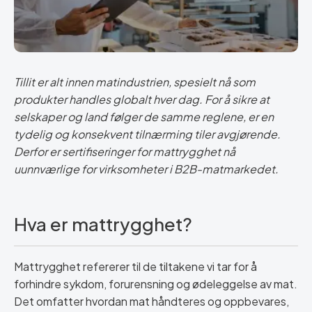
Tillit er alt innen matindustrien, spesielt nå som
produkter handles globalt hver dag. For å sikre at
selskaper og land følger de samme reglene, er en
tydelig og konsekvent tilnærming til
er avgjørende.
Derfor er sertifiseringer for mattrygghet nå
uunnværlige for virksomheter i B2B-matmarkedet.
Hva er mattrygghet?
Mattrygghet refererer til de tiltakene vi tar for å
forhindre sykdom, forurensning og ødeleggelse av mat.
Det omfatter hvordan mat håndteres og oppbevares,