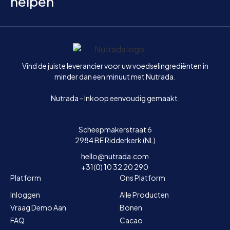
helpen
Home
Vind de juiste leverancier voor uw voedselingrediënten in
minder dan een minuut met Nutrada.
Nutrada - Inkoop eenvoudig gemaakt.
Scheepmakerstraat 6
2984 BE Ridderkerk (NL)
hello@nutrada.com
+31(0) 10 32 20 290
Platform
Ons Platform
Inloggen
Alle Producten
Vraag Demo Aan
Bonen
FAQ
Cacao