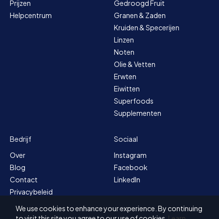
Prijzen
Gedroogd Fruit
Helpcentrum
Granen & Zaden
Kruiden & Specerijen
Linzen
Noten
Olie & Vetten
Erwten
Eiwitten
Superfoods
Supplementen
Bedrijf
Sociaal
Over
Instagram
Blog
Facebook
Contact
LinkedIn
Privacybeleid
Sitemap
We use cookies to enhance your experience. By continuing
Voorwaarden
to visit this site you agree to our use of cookies.
Learn