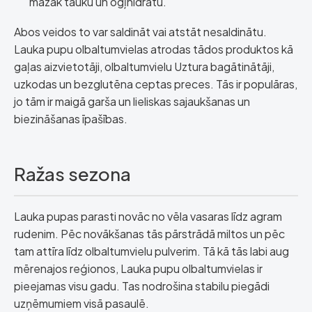
mazāk tauku un ogļhidrātu.
Abos veidos to var saldināt vai atstāt nesaldinātu.
Lauka pupu olbaltumvielas atrodas tādos produktos kā
gaļas aizvietotāji, olbaltumvielu Uztura bagātinātāji,
uzkodas un bezglutēna ceptas preces. Tās ir populāras,
jo tām ir maigā garša un lieliskas sajaukšanas un
biezināšanas īpašības.
Ražas sezona
Lauka pupas parasti novāc no vēla vasaras līdz agram
rudenim. Pēc novākšanas tās pārstrādā miltos un pēc
tam attīra līdz olbaltumvielu pulverim. Tā kā tās labi aug
mērenajos reģionos, Lauka pupu olbaltumvielas ir
pieejamas visu gadu. Tas nodrošina stabilu piegādi
uzņēmumiem visā pasaulē.