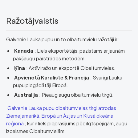
Ražotājvalstis
Galvenie Lauka pupu un to olbaltumvielu ražotāji ir:
Kanāda
: Liels eksportētājs, pazīstams ar jaunām
pākšaugu pārstrādes metodēm.
Ķīna
: Aktīvi ražo un eksportē Olbaltumvielas.
Apvienotā Karaliste & Francija
: Svarīgi Lauka
pupu piegādātāji Eiropā.
Austrālija
: Pieaug augu olbaltumvielu tirgū.
Galvenie Lauka pupu olbaltumvielas tirgi atrodas
Ziemeļamerikā, Eiropā un Āzijas un Klusā okeāna
reģionā
, kur ir liels pieprasījums pēc ilgtspējīgām, augu
izcelsmes Olbaltumvielām.