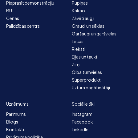
Pieprasīt demonstrāciju
Pupiņas
BUJ
Kakao
Cenas
Žāvēti augļi
Palīdzības centrs
Graudi un sēklas
Garšaugi un garšvielas
Lēcas
Rieksti
Eļļas un tauki
Zirņi
Olbaltumvielas
Superprodukti
Uztura bagātinātāji
Uzņēmums
Sociālie tīkli
Par mums
Instagram
Blogs
Facebook
Kontakti
LinkedIn
Privātuma politika