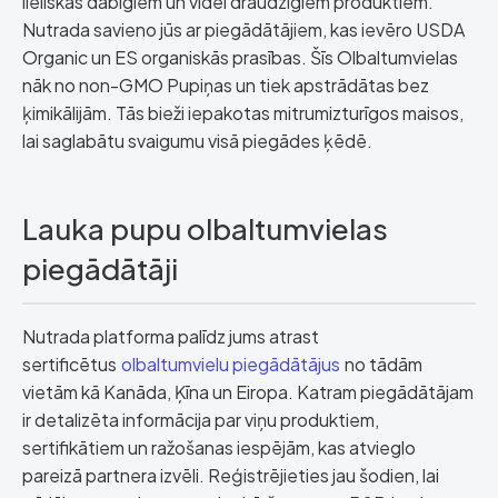
lieliskas dabīgiem un videi draudzīgiem produktiem.
Nutrada savieno jūs ar piegādātājiem, kas ievēro USDA
Organic un ES organiskās prasības. Šīs Olbaltumvielas
nāk no non-GMO Pupiņas un tiek apstrādātas bez
ķimikālijām. Tās bieži iepakotas mitrumizturīgos maisos,
lai saglabātu svaigumu visā piegādes ķēdē.
Lauka pupu olbaltumvielas
piegādātāji
Nutrada platforma palīdz jums atrast
sertificētus
olbaltumvielu piegādātājus
no tādām
vietām kā Kanāda, Ķīna un Eiropa. Katram piegādātājam
ir detalizēta informācija par viņu produktiem,
sertifikātiem un ražošanas iespējām, kas atvieglo
pareizā partnera izvēli. Reģistrējieties jau šodien, lai