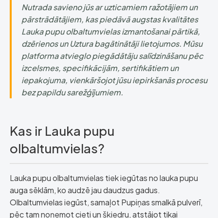
Nutrada savieno jūs ar uzticamiem ražotājiem un
pārstrādātājiem, kas piedāvā augstas kvalitātes
Lauka pupu olbaltumvielas izmantošanai pārtikā,
dzērienos un Uztura bagātinātāji lietojumos. Mūsu
platforma atvieglo piegādātāju salīdzināšanu pēc
izcelsmes, specifikācijām, sertifikātiem un
iepakojuma, vienkāršojot jūsu iepirkšanās procesu
bez papildu sarežģījumiem.
Kas ir Lauka pupu
olbaltumvielas?
Lauka pupu olbaltumvielas tiek iegūtas no lauka pupu
auga sēklām, ko audzē jau daudzus gadus.
Olbaltumvielas iegūst, samaļot Pupiņas smalkā pulverī,
pēc tam noņemot cieti un šķiedru, atstājot tikai