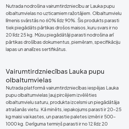
Nutrada nodrošina vairumtirdzniecību ar Lauka pupu
olbaltumvielas no uzticamiem ražotājiem. Olbaltumvielu
līmenis svārstās no 60% līdz 90%. Šis produkts parasti
tiek piegādāts pārtikas drošos maisos, kuru svars ir no
20 līdz 25 kg. Mūsu piegādātāji parasti nodrošina arī
pārtikas drošības dokumentus, piemēram, specifikāciju
lapas un analīzes sertifikātus.
Vairumtirdzniecības Lauka pupu
olbaltumvielas
Nutrada platformā vairumtirdzniecības iespējas Lauka
pupu olbaltumvielas ļauj pircējiem izvēlēties
olbaltumvielu saturu, produkta izcelsmi un piegādātāja
atrašanās vietu. Kā minēts, iepakojums parasti ir 20-25
kg maisi vai kastes, un parastie paletes izmēri ir 500-
1000 kg. Derīguma termiņš parasti ir no 12 līdz 20