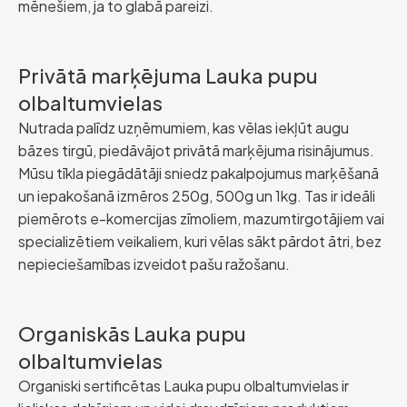
mēnešiem, ja to glabā pareizi.
Privātā marķējuma Lauka pupu
olbaltumvielas
Nutrada palīdz uzņēmumiem, kas vēlas iekļūt augu
bāzes tirgū, piedāvājot privātā marķējuma risinājumus.
Mūsu tīkla piegādātāji sniedz pakalpojumus marķēšanā
un iepakošanā izmēros 250g, 500g un 1kg. Tas ir ideāli
piemērots e-komercijas zīmoliem, mazumtirgotājiem vai
specializētiem veikaliem, kuri vēlas sākt pārdot ātri, bez
nepieciešamības izveidot pašu ražošanu.
Organiskās Lauka pupu
olbaltumvielas
Organiski sertificētas Lauka pupu olbaltumvielas ir