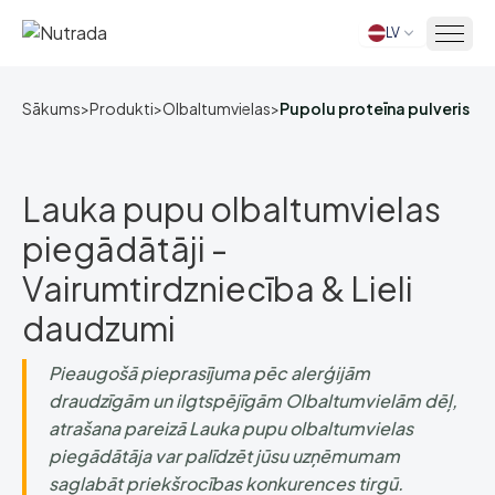
LV
Sākums
Sākums
>
Produkti
>
Olbaltumvielas
>
Pupolu proteīna pulveris
Lauka pupu olbaltumvielas
piegādātāji -
Vairumtirdzniecība & Lieli
daudzumi
Pieaugošā pieprasījuma pēc alerģijām
draudzīgām un ilgtspējīgām Olbaltumvielām dēļ,
atrašana pareizā Lauka pupu olbaltumvielas
piegādātāja var palīdzēt jūsu uzņēmumam
saglabāt priekšrocības konkurences tirgū.