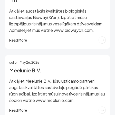
Ltd
Atklājiet augstākās kvalitātes bioloģiskās
sastāvdaļas Bioway(Xi'an). Izpētiet mūsu
ilgtspējīgus risinājumus veselīgākam dzīvesveidam.
Apmeklējiet mūs vietnē www.biowaycn.com.
Read More
seller
May 26, 2025
Meelunie B.V.
Atklājiet Meelunie B.V., jūsu uzticamo partneri
augstas kvalitātes sastāvdaļu piegādē pārtikas
rūpniecībai. Izpētiet mūsu inovatīvos risinājumus jau
šodien vietnē www.meelunie.com.
Read More