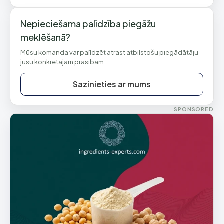
Nepieciešama palīdzība piegāžu
meklēšanā?
Mūsu komanda var palīdzēt atrast atbilstošu piegādātāju
jūsu konkrētajām prasībām.
Sazinieties ar mums
SPONSORED