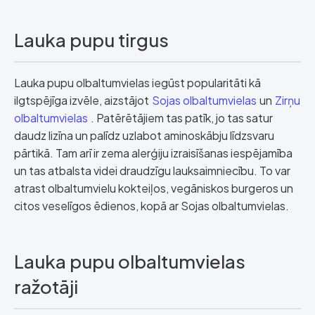
Lauka pupu tirgus
Lauka pupu olbaltumvielas iegūst popularitāti kā
ilgtspējīga izvēle, aizstājot
Sojas olbaltumvielas
un
Zirņu
olbaltumvielas
. Patērētājiem tas patīk, jo tas satur
daudz lizīna un palīdz uzlabot aminoskābju līdzsvaru
pārtikā. Tam arī ir zema alerģiju izraisīšanas iespējamība
un tas atbalsta videi draudzīgu lauksaimniecību. To var
atrast olbaltumvielu kokteiļos, vegāniskos burgeros un
citos veselīgos ēdienos, kopā ar Sojas olbaltumvielas.
Lauka pupu olbaltumvielas
ražotāji