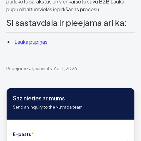
pārlūkotu sarakstus un vienkāršotu savu B2B Lauka
pupu olbaltumvielas iepirkšanas procesu.
Si sastavdala ir pieejama ari ka:
Lauka pupiņas
Pēdējoreiz atjaunināts: Apr 1, 2026
Sazinieties ar mums
Send an inquiry to the Nutrada team
E-pasts
*