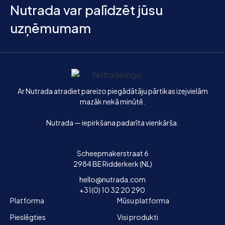
Nutrada var palīdzēt jūsu
uzņēmumam
Sākums
Ar Nutrada atradiet pareizo piegādātāju pārtikas izejvielām
mazāk nekā minūtē.
Nutrada — iepirkšana padarīta vienkārša.
Scheepmakerstraat 6
2984 BE Ridderkerk (NL)
hello@nutrada.com
+31(0) 10 32 20 290
Platforma
Mūsu platforma
Pieslēgties
Visi produkti