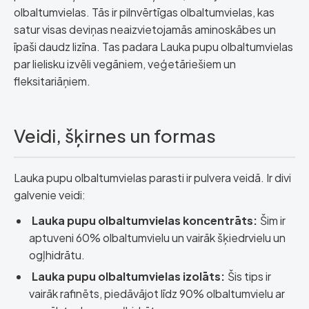
olbaltumvielas. Tās ir pilnvērtīgas olbaltumvielas, kas
satur visas deviņas neaizvietojamās aminoskābes un
īpaši daudz lizīna. Tas padara Lauka pupu olbaltumvielas
par lielisku izvēli vegāniem, veģetāriešiem un
fleksitariāņiem.
Veidi, šķirnes un formas
Lauka pupu olbaltumvielas parasti ir pulvera veidā. Ir divi
galvenie veidi:
Lauka pupu olbaltumvielas koncentrāts:
Šim ir
aptuveni 60% olbaltumvielu un vairāk šķiedrvielu un
ogļhidrātu.
Lauka pupu olbaltumvielas izolāts:
Šis tips ir
vairāk rafinēts, piedāvājot līdz 90% olbaltumvielu ar