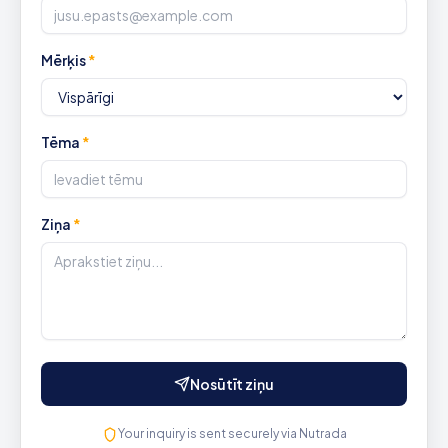
Mērķis
*
Tēma
*
Ziņa
*
Nosūtīt ziņu
Your inquiry is sent securely via Nutrada