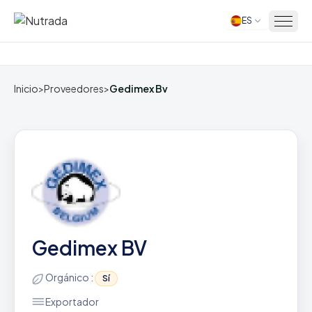
ES
Inicio
Inicio
>
Proveedores
>
Gedimex Bv
Gedimex BV
Orgánico :
Sí
Exportador