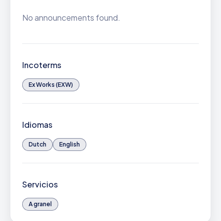
No announcements found.
Incoterms
Ex Works (EXW)
Idiomas
Dutch
English
Servicios
A granel