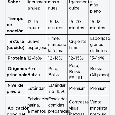
Sabor
ligeramente
más a
ligeramente
más
a nuez
nuez
dulce
pleno
Tiempo
12-15
15-18
15-20
15-18
de
minutos
minutos
minutos
minutos
cocción
Firme,
Esponjoso,
Textura
Suave,
Crujiente,
mantiene
granos
(cocido)
esponjoso
firme
la forma
distintos
Proteína
12-16%
12-16%
12-15%
13-16%
Perú,
Orígenes
Perú,
Perú,
Bolivia
Bolivia,
principales
Bolivia
Bolivia
(Altiplano)
EE. UU.
Nivel de
Estándar
Estándar
Premium
Premium
precio
+ 5-15%
Fabricación,
Ensaladas,
Contraste
Venta
harina,
comidas
Aplicación
visual,
minorista
alimentos
preparadas,
principal
mezclas
premium,