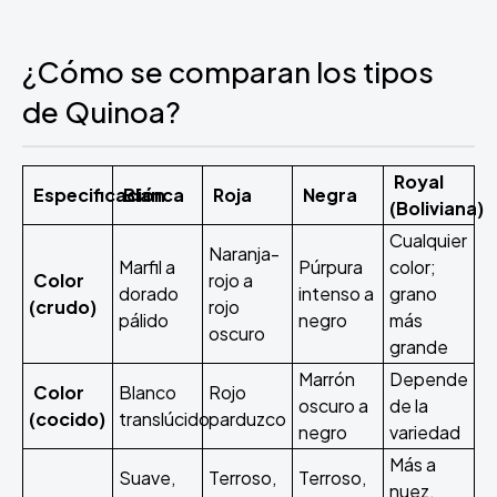
¿Cómo se comparan los tipos
de Quinoa?
Royal
Especificación
Blanca
Roja
Negra
(Boliviana)
Cualquier
Naranja-
Marfil a
Púrpura
color;
Color
rojo a
dorado
intenso a
grano
(crudo)
rojo
pálido
negro
más
oscuro
grande
Marrón
Depende
Color
Blanco
Rojo
oscuro a
de la
(cocido)
translúcido
parduzco
negro
variedad
Más a
Suave,
Terroso,
Terroso,
nuez,