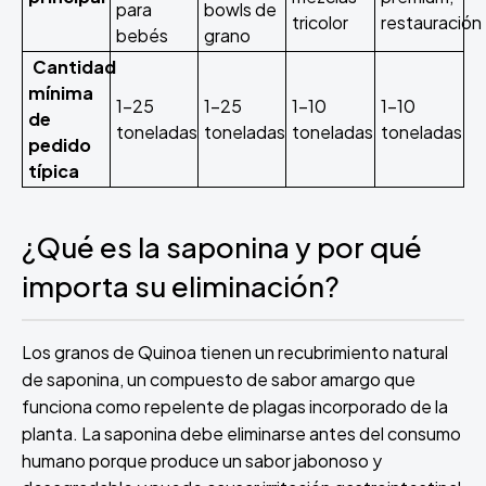
para
bowls de
tricolor
restauración
bebés
grano
Cantidad
mínima
1-25
1-25
1-10
1-10
de
toneladas
toneladas
toneladas
toneladas
pedido
típica
¿Qué es la saponina y por qué
importa su eliminación?
Los granos de Quinoa tienen un recubrimiento natural
de saponina, un compuesto de sabor amargo que
funciona como repelente de plagas incorporado de la
planta. La saponina debe eliminarse antes del consumo
humano porque produce un sabor jabonoso y