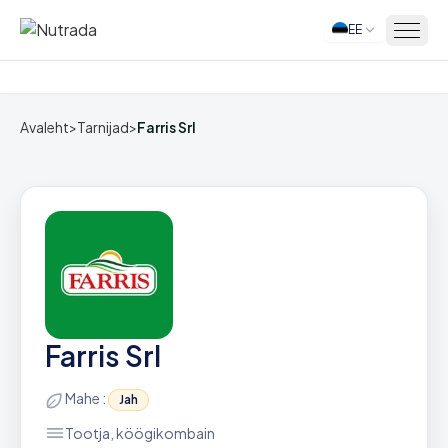
EE
Avaleht
Avaleht
>
Tarnijad
>
Farris Srl
Farris Srl
Mahe :
Jah
Tootja, köögikombain