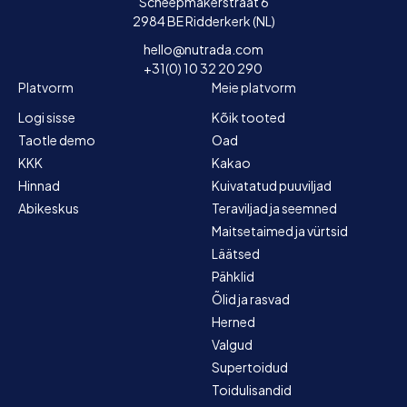
Scheepmakerstraat 6
2984 BE Ridderkerk (NL)
hello@nutrada.com
+31(0) 10 32 20 290
Platvorm
Meie platvorm
Logi sisse
Kõik tooted
Taotle demo
Oad
KKK
Kakao
Hinnad
Kuivatatud puuviljad
Abikeskus
Teraviljad ja seemned
Maitsetaimed ja vürtsid
Läätsed
Pähklid
Õlid ja rasvad
Herned
Valgud
Supertoidud
Toidulisandid