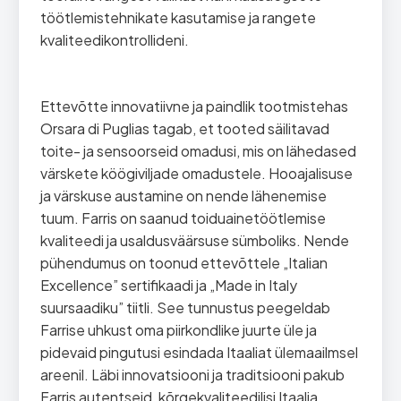
töötlemistehnikate kasutamise ja rangete
kvaliteedikontrollideni.
Ettevõtte innovatiivne ja paindlik tootmistehas
Orsara di Puglias tagab, et tooted säilitavad
toite- ja sensoorseid omadusi, mis on lähedased
värskete köögiviljade omadustele. Hooajalisuse
ja värskuse austamine on nende lähenemise
tuum. Farris on saanud toiduainetöötlemise
kvaliteedi ja usaldusväärsuse sümboliks. Nende
pühendumus on toonud ettevõttele „Italian
Excellence” sertifikaadi ja „Made in Italy
suursaadiku” tiitli. See tunnustus peegeldab
Farrise uhkust oma piirkondlike juurte üle ja
pidevaid pingutusi esindada Itaaliat ülemaailmsel
areenil. Läbi innovatsiooni ja traditsiooni pakub
Farris autentseid, kõrgekvaliteedilisi Itaalia