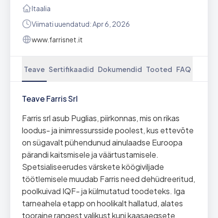
Itaalia
Viimati uuendatud: Apr 6, 2026
www.farrisnet.it
Teave
Sertifikaadid
Dokumendid
Tooted
FAQ
Teave Farris Srl
Farris srl asub Puglias, piirkonnas, mis on rikas
loodus- ja inimressursside poolest, kus ettevõte
on sügavalt pühendunud ainulaadse Euroopa
pärandi kaitsmisele ja väärtustamisele.
Spetsialiseerudes värskete köögiviljade
töötlemisele muudab Farris need dehüdreeritud,
poolkuivad IQF- ja külmutatud toodeteks. Iga
tarneahela etapp on hoolikalt hallatud, alates
tooraine rangest valikust kuni kaasaegsete