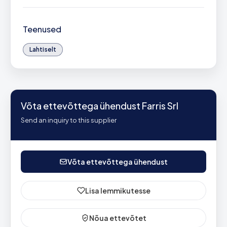
Teenused
Lahtiselt
Võta ettevõttega ühendust Farris Srl
Send an inquiry to this supplier
Võta ettevõttega ühendust
Lisa lemmikutesse
Nõua ettevõtet