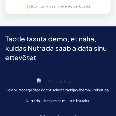
Your inquiry is sent securely via Nutrada
Taotle tasuta demo, et näha,
kuidas Nutrada saab aidata sinu
ettevõtet
Avaleht
Leia Nutradaga õige koostisainete tarnija vähem kui minutiga.
Nutrada — hankimine muutub lihtsaks.