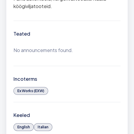
köögiviljatooteid.
Teated
No announcements found.
Incoterms
Ex Works (EXW)
Keeled
English
Italian