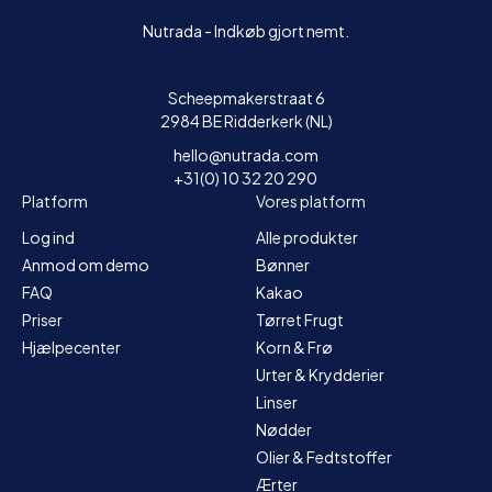
Nutrada - Indkøb gjort nemt.
Scheepmakerstraat 6
2984 BE Ridderkerk (NL)
hello@nutrada.com
+31(0) 10 32 20 290
Platform
Vores platform
Log ind
Alle produkter
Anmod om demo
Bønner
FAQ
Kakao
Priser
Tørret Frugt
Hjælpecenter
Korn & Frø
Urter & Krydderier
Linser
Nødder
Olier & Fedtstoffer
Ærter