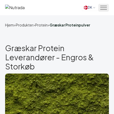
DK
Hjem
Hjem
>
Produkter
>
Protein
>
Græskar Proteinpulver
Græskar Protein
Leverandører - Engros &
Storkøb