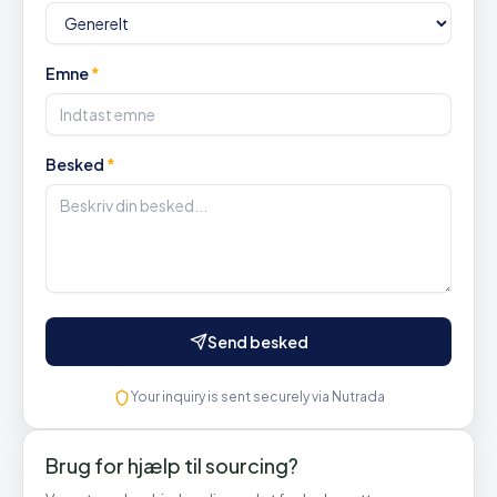
Emne
*
Besked
*
Send besked
Your inquiry is sent securely via Nutrada
Brug for hjælp til sourcing?