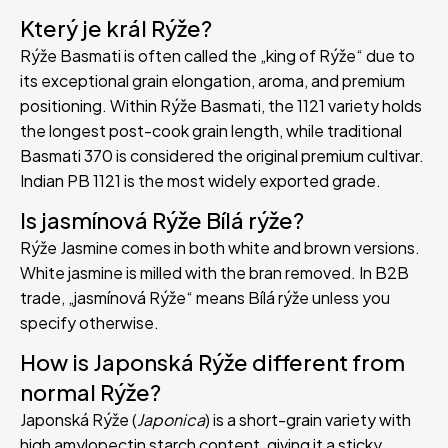
Který je král Rýže?
Rýže Basmati is often called the „king of Rýže“ due to
its exceptional grain elongation, aroma, and premium
positioning. Within Rýže Basmati, the 1121 variety holds
the longest post-cook grain length, while traditional
Basmati 370 is considered the original premium cultivar.
Indian PB 1121 is the most widely exported grade.
Is jasmínová Rýže Bílá rýže?
Rýže Jasmine comes in both white and brown versions.
White jasmine is milled with the bran removed. In B2B
trade, „jasmínová Rýže“ means Bílá rýže unless you
specify otherwise.
How is Japonská Rýže different from
normal Rýže?
Japonská Rýže (
Japonica
) is a short-grain variety with
high amylopectin starch content, giving it a sticky,