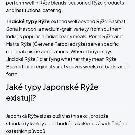
perform well in Rýže blends, seasoned Rýže products,
and institutional catering.
Indické typy Rýže
extend well beyond Rýže Basmati.
Sona Masoori, a medium-grain variety from southern
India, is popular in Indian ready meals. Ponni Rýže and
Matta Rýže (Červená Parboiled rýže) serve specific
regional cuisine applications. When a buyer says
„Indická Rýže,“ clarifying whether they mean Rýže
Basmati or a regional variety saves weeks of back-and-
forth.
Jaké typy Japonské Rýže
existují?
Japonská Rýže si zaslouží vlastní sekci, protože
standardy kvality a obchodní praktiky se zásadně liší od
ostatních původů.