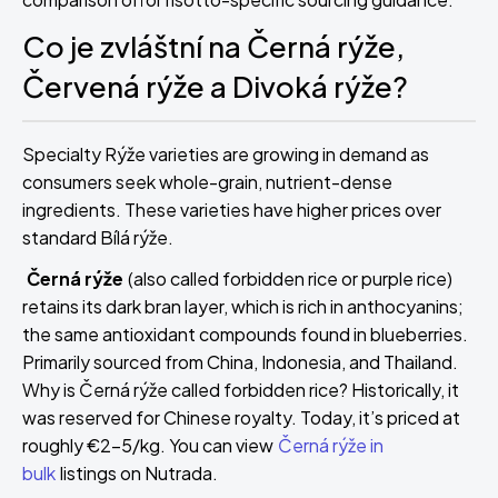
Co je zvláštní na Černá rýže,
Červená rýže a Divoká rýže?
Specialty Rýže varieties are growing in demand as
consumers seek whole-grain, nutrient-dense
ingredients. These varieties have higher prices over
standard Bílá rýže.
Černá rýže
(also called forbidden rice or purple rice)
retains its dark bran layer, which is rich in anthocyanins;
the same antioxidant compounds found in blueberries.
Primarily sourced from China, Indonesia, and Thailand.
Why is Černá rýže called forbidden rice? Historically, it
was reserved for Chinese royalty. Today, it’s priced at
roughly €2-5/kg. You can view
Černá rýže in
bulk
listings on Nutrada.