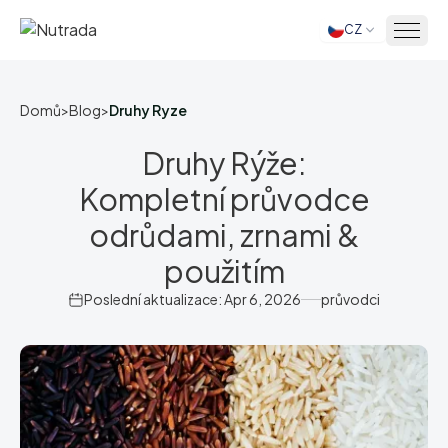
CZ
Domů
Domů
>
Blog
>
Druhy Ryze
Druhy Rýže:
Kompletní průvodce
odrůdami, zrnami &
použitím
Poslední aktualizace: Apr 6, 2026
průvodci