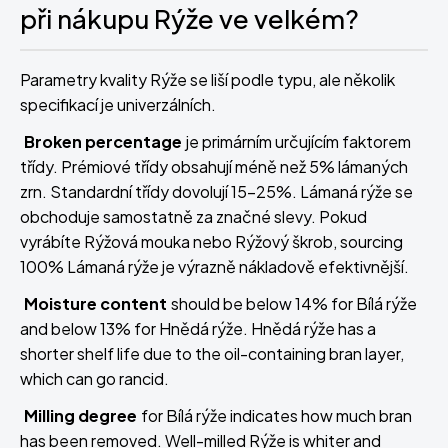
při nákupu Rýže ve velkém?
Parametry kvality Rýže se liší podle typu, ale několik
specifikací je univerzálních.
Broken percentage
je primárním určujícím faktorem
třídy. Prémiové třídy obsahují méně než 5% lámaných
zrn. Standardní třídy dovolují 15-25%. Lámaná rýže se
obchoduje samostatně za značné slevy. Pokud
vyrábíte Rýžová mouka nebo Rýžový škrob, sourcing
100% Lámaná rýže je výrazně nákladově efektivnější.
Moisture content
should be below 14% for Bílá rýže
and below 13% for Hnědá rýže. Hnědá rýže has a
shorter shelf life due to the oil-containing bran layer,
which can go rancid.
Milling degree
for Bílá rýže indicates how much bran
has been removed. Well-milled Rýže is whiter and