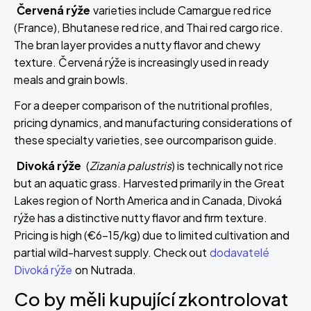
Červená rýže
varieties include Camargue red rice
(France), Bhutanese red rice, and Thai red cargo rice.
The bran layer provides a nutty flavor and chewy
texture. Červená rýže is increasingly used in ready
meals and grain bowls.
For a deeper comparison of the nutritional profiles,
pricing dynamics, and manufacturing considerations of
these specialty varieties, see our
comparison guide.
Divoká rýže
(
Zizania palustris
) is technically not rice
but an aquatic grass. Harvested primarily in the Great
Lakes region of North America and in Canada, Divoká
rýže has a distinctive nutty flavor and firm texture.
Pricing is high (€6-15/kg) due to limited cultivation and
partial wild-harvest supply. Check out
dodavatelé
Divoká rýže
on Nutrada.
Co by měli kupující zkontrolovat