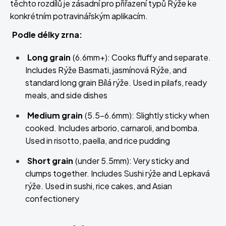
těchto rozdílů je zásadní pro přiřazení typů Rýže ke
konkrétním potravinářským aplikacím.
Podle délky zrna:
Long grain
(6.6mm+): Cooks fluffy and separate.
Includes Rýže Basmati, jasmínová Rýže, and
standard long grain Bílá rýže. Used in pilafs, ready
meals, and side dishes
Medium grain
(5.5-6.6mm): Slightly sticky when
cooked. Includes arborio, carnaroli, and bomba.
Used in risotto, paella, and rice pudding
Short grain
(under 5.5mm): Very sticky and
clumps together. Includes Sushi rýže and Lepkavá
rýže. Used in sushi, rice cakes, and Asian
confectionery