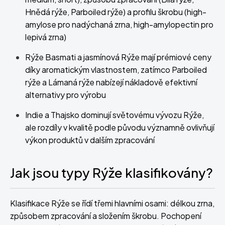
Hnědá rýže, Parboiled rýže) a profilu škrobu (high-
amylose pro nadýchaná zrna, high-amylopectin pro
lepivá zrna)
Rýže Basmati a jasmínová Rýže mají prémiové ceny
díky aromatickým vlastnostem, zatímco Parboiled
rýže a Lámaná rýže nabízejí nákladově efektivní
alternativy pro výrobu
Indie a Thajsko dominují světovému vývozu Rýže,
ale rozdíly v kvalitě podle původu významně ovlivňují
výkon produktů v dalším zpracování
Jak jsou typy Rýže klasifikovány?
Klasifikace Rýže se řídí třemi hlavními osami: délkou zrna,
způsobem zpracování a složením škrobu. Pochopení