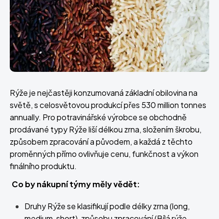
Rýže je nejčastěji konzumovaná základní obilovina na
světě, s celosvětovou produkcí přes 530 million tonnes
annually. Pro potravinářské výrobce se obchodně
prodávané typy Rýže liší délkou zrna, složením škrobu,
způsobem zpracování a původem, a každá z těchto
proměnných přímo ovlivňuje cenu, funkčnost a výkon
finálního produktu.
Co by nákupní týmy měly vědět:
Druhy Rýže se klasifikují podle délky zrna (long,
medium, short), způsobu zpracování (Bílá rýže,