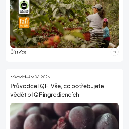
Číst více
průvodci
Apr 06, 2026
Průvodce IQF: Vše, co potřebujete
vědět o IQF ingrediencích