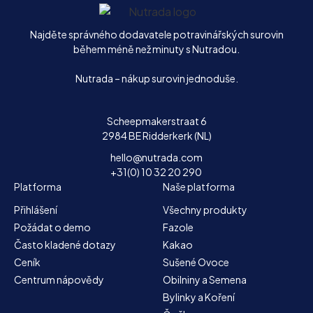
Domů
Najděte správného dodavatele potravinářských surovin
během méně než minuty s Nutradou.
Nutrada – nákup surovin jednoduše.
Scheepmakerstraat 6
2984 BE Ridderkerk (NL)
hello@nutrada.com
+31(0) 10 32 20 290
Platforma
Naše platforma
Přihlášení
Všechny produkty
Požádat o demo
Fazole
Často kladené dotazy
Kakao
Ceník
Sušené Ovoce
Centrum nápovědy
Obilniny a Semena
Bylinky a Koření