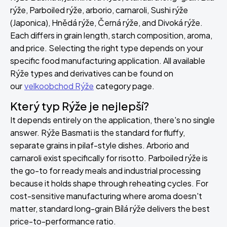
rýže, Parboiled rýže, arborio, carnaroli, Sushi rýže
(Japonica), Hnědá rýže, Černá rýže, and Divoká rýže.
Each differs in grain length, starch composition, aroma,
and price. Selecting the right type depends on your
specific food manufacturing application. All available
Rýže types and derivatives can be found on
our
velkoobchod Rýže
category page.
Který typ Rýže je nejlepší?
It depends entirely on the application, there's no single
answer. Rýže Basmati is the standard for fluffy,
separate grains in pilaf-style dishes. Arborio and
carnaroli exist specifically for risotto. Parboiled rýže is
the go-to for ready meals and industrial processing
because it holds shape through reheating cycles. For
cost-sensitive manufacturing where aroma doesn't
matter, standard long-grain Bílá rýže delivers the best
price-to-performance ratio.