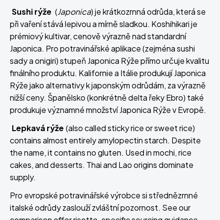
Sushi rýže
(
Japonica
) je krátkozrnná odrůda, která se
při vaření stává lepivou a mírně sladkou. Koshihikari je
prémiový kultivar, cenově výrazně nad standardní
Japonica. Pro potravinářské aplikace (zejména sushi
sady a onigiri) stupeň Japonica Rýže přímo určuje kvalitu
finálního produktu. Kalifornie a Itálie produkují Japonica
Rýže jako alternativy k japonským odrůdám, za výrazně
nižší ceny. Španělsko (konkrétně delta řeky Ebro) také
produkuje významné množství Japonica Rýže v Evropě.
Lepkavá rýže
(also called sticky rice or sweet rice)
contains almost entirely amylopectin starch. Despite
the name, it contains no gluten. Used in mochi, rice
cakes, and desserts. Thai and Lao origins dominate
supply.
Pro evropské potravinářské výrobce si střednězrnné
italské odrůdy zaslouží zvláštní pozornost. See our
comparison of
for risotto-specific sourcing guidance.