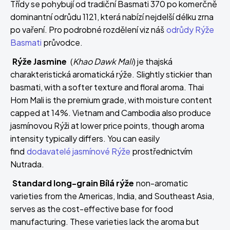
Třídy se pohybují od tradiční Basmati 370 po komerčně
dominantní odrůdu 1121, která nabízí nejdelší délku zrna
po vaření. Pro podrobné rozdělení viz náš
odrůdy Rýže
Basmati
průvodce.
Rýže Jasmine
(
Khao Dawk Mali
) je thajská
charakteristická aromatická rýže. Slightly stickier than
basmati, with a softer texture and floral aroma. Thai
Hom Mali is the premium grade, with moisture content
capped at 14%. Vietnam and Cambodia also produce
jasmínovou Rýži at lower price points, though aroma
intensity typically differs. You can easily
find
dodavatelé jasmínové Rýže
prostřednictvím
Nutrada.
Standard long-grain Bílá rýže
non-aromatic
varieties from the Americas, India, and Southeast Asia,
serves as the cost-effective base for food
manufacturing. These varieties lack the aroma but