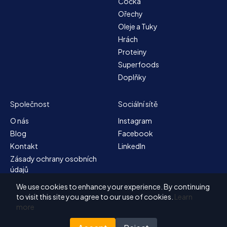
Čočka
Ořechy
Oleje a Tuky
Hrách
Proteiny
Superfoods
Doplňky
Společnost
Sociální sítě
O nás
Instagram
Blog
Facebook
Kontakt
LinkedIn
Zásady ochrany osobních
údajů
Mapa stránek
We use cookies to enhance your experience. By continuing
Obchodní podmínky
to visit this site you agree to our use of cookies.
Learn
more