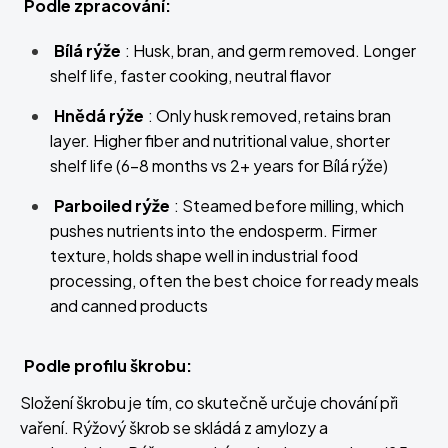
Podle zpracování:
Bílá rýže
: Husk, bran, and germ removed. Longer
shelf life, faster cooking, neutral flavor
Hnědá rýže
: Only husk removed, retains bran
layer. Higher fiber and nutritional value, shorter
shelf life (6-8 months vs 2+ years for Bílá rýže)
Parboiled rýže
: Steamed before milling, which
pushes nutrients into the endosperm. Firmer
texture, holds shape well in industrial food
processing, often the best choice for ready meals
and canned products
Podle profilu škrobu:
Složení škrobu je tím, co skutečně určuje chování při
vaření. Rýžový škrob se skládá z amylozy a