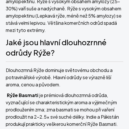
amylopektinu. Rýže s vysokým obsahem amylozy (25-
30%) vaří suše a nadýchaně. Rýže s vysokým obsahem
amylopektinu (Lepkavá rýže, méně než 5% amylozy) se
stává velmi lepivou. Většina komerčních odrůd spadá
mezi tyto extrémy.
Jaké jsou hlavní dlouhozrnné
odrůdy Rýže?
Dlouhozrnná Rýže dominuje světovému obchodu a
potravinářské výrobě. Hlavní odrůdy se výrazně liší
aroma, cenou a původem.
Rýže Basmati
je prémiová dlouhozrnná odrůda,
vyznačující se charakteristickým aroma a výjimečným
prodloužením zrna; zrna basmati se mohou při vaření
prodloužit na 2-2.5x své suché délky. Indie a Pákistán
produkují prakticky veškerou komerční Rýže Basmati.