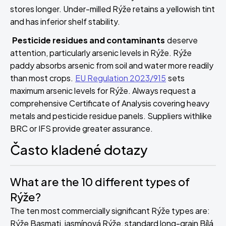
stores longer. Under-milled Rýže retains a yellowish tint
and has inferior shelf stability.
Pesticide residues and contaminants
deserve
attention, particularly arsenic levels in Rýže. Rýže
paddy absorbs arsenic from soil and water more readily
than most crops.
EU Regulation 2023/915
sets
maximum arsenic levels for Rýže. Always request a
comprehensive Certificate of Analysis covering heavy
metals and pesticide residue panels. Suppliers with
like
BRC or IFS provide greater assurance.
Často kladené dotazy
What are the 10 different types of
Rýže?
The ten most commercially significant Rýže types are:
Rýže Basmati, jasmínová Rýže, standard long-grain Bílá