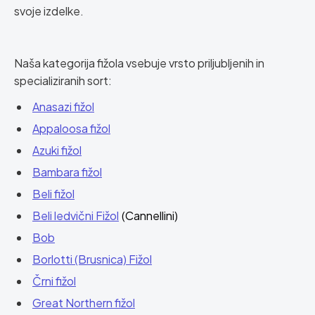
svoje izdelke.
Naša kategorija fižola vsebuje vrsto priljubljenih in
specializiranih sort:
Anasazi fižol
Appaloosa fižol
Azuki fižol
Bambara fižol
Beli fižol
Beli ledvični Fižol
(Cannellini)
Bob
Borlotti (Brusnica) Fižol
Črni fižol
Great Northern fižol