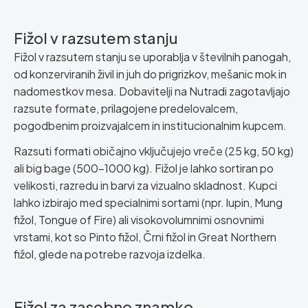
Fižol v razsutem stanju
Fižol v razsutem stanju se uporablja v številnih panogah,
od konzerviranih živil in juh do prigrizkov, mešanic mok in
nadomestkov mesa. Dobavitelji na Nutradi zagotavljajo
razsute formate, prilagojene predelovalcem,
pogodbenim proizvajalcem in institucionalnim kupcem.
Razsuti formati običajno vključujejo vreče (25 kg, 50 kg)
ali big bage (500–1000 kg). Fižol je lahko sortiran po
velikosti, razredu in barvi za vizualno skladnost. Kupci
lahko izbirajo med specialnimi sortami (npr. lupin, Mung
fižol, Tongue of Fire) ali visokovolumnimi osnovnimi
vrstami, kot so Pinto fižol, Črni fižol in Great Northern
fižol, glede na potrebe razvoja izdelka.
Fižol za zasebno znamko