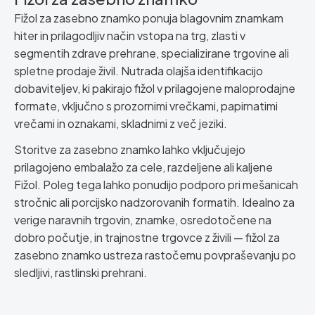
Fižol za zasebno znamko ponuja blagovnim znamkam
hiter in prilagodljiv način vstopa na trg, zlasti v
segmentih zdrave prehrane, specializirane trgovine ali
spletne prodaje živil. Nutrada olajša identifikacijo
dobaviteljev, ki pakirajo fižol v prilagojene maloprodajne
formate, vključno s prozornimi vrečkami, papirnatimi
vrečami in oznakami, skladnimi z več jeziki.
Storitve za zasebno znamko lahko vključujejo
prilagojeno embalažo za cele, razdeljene ali kaljene
Fižol. Poleg tega lahko ponudijo podporo pri mešanicah
stročnic ali porcijsko nadzorovanih formatih. Idealno za
verige naravnih trgovin, znamke, osredotočene na
dobro počutje, in trajnostne trgovce z živili — fižol za
zasebno znamko ustreza rastočemu povpraševanju po
sledljivi, rastlinski prehrani.