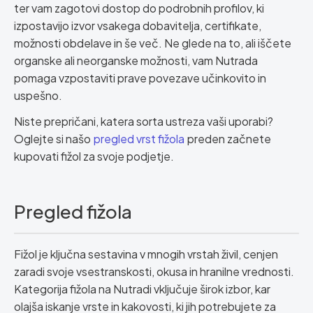
ter vam zagotovi dostop do podrobnih profilov, ki
izpostavijo izvor vsakega dobavitelja, certifikate,
možnosti obdelave in še več. Ne glede na to, ali iščete
organske ali neorganske možnosti, vam Nutrada
pomaga vzpostaviti prave povezave učinkovito in
uspešno.
Niste prepričani, katera sorta ustreza vaši uporabi?
Oglejte si našo
pregled vrst fižola
preden začnete
kupovati fižol za svoje podjetje.
Pregled fižola
Fižol je ključna sestavina v mnogih vrstah živil, cenjen
zaradi svoje vsestranskosti, okusa in hranilne vrednosti.
Kategorija fižola na Nutradi vključuje širok izbor, kar
olajša iskanje vrste in kakovosti, ki jih potrebujete za