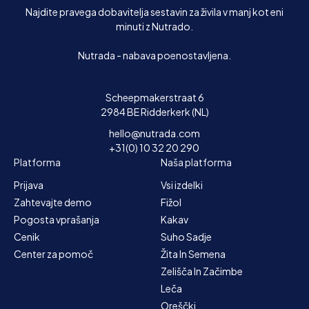
Najdite pravega dobavitelja sestavin za živila v manj kot eni
minuti z Nutrado.
Nutrada - nabava poenostavljena.
Scheepmakerstraat 6
2984 BE Ridderkerk (NL)
hello@nutrada.com
+31(0) 10 32 20 290
Platforma
Naša platforma
Prijava
Vsi izdelki
Zahtevajte demo
Fižol
Pogosta vprašanja
Kakav
Cenik
Suho Sadje
Center za pomoč
Žita In Semena
Zelišča In Začimbe
Leča
Oreščki