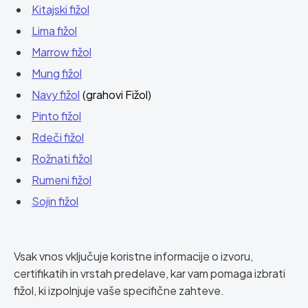
Kitajski fižol
Lima fižol
Marrow fižol
Mung fižol
Navy fižol
(grahovi Fižol)
Pinto fižol
Rdeči fižol
Rožnati fižol
Rumeni fižol
Sojin fižol
Vsak vnos vključuje koristne informacije o izvoru,
certifikatih in vrstah predelave, kar vam pomaga izbrati
fižol, ki izpolnjuje vaše specifične zahteve.