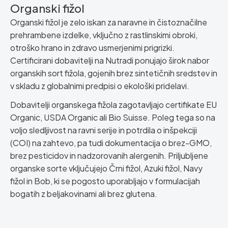
Organski fižol
Organski fižol je zelo iskan za naravne in čistoznačilne
prehrambene izdelke, vključno z rastlinskimi obroki,
otroško hrano in zdravo usmerjenimi prigrizki.
Certificirani dobavitelji na Nutradi ponujajo širok nabor
organskih sort fižola, gojenih brez sintetičnih sredstev in
v skladu z globalnimi predpisi o ekološki pridelavi.
Dobavitelji organskega fižola zagotavljajo certifikate EU
Organic, USDA Organic ali Bio Suisse. Poleg tega so na
voljo sledljivost na ravni serije in potrdila o inšpekciji
(COI) na zahtevo, pa tudi dokumentacija o brez-GMO,
brez pesticidov in nadzorovanih alergenih. Priljubljene
organske sorte vključujejo Črni fižol, Azuki fižol, Navy
fižol in Bob, ki se pogosto uporabljajo v formulacijah
bogatih z beljakovinami ali brez glutena.