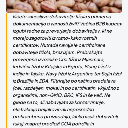
Iščete zanesljive dobavitelje fižola s primerno
dokumentacijo o varnosti živil? Večina B2B kupcev
izgubi tedne za preverjanje dobaviteljev, ki ne
morejo zagotoviti izvozno-kakovostnih
certifikatov. Nutrada navaja le certificirane
dobavitelje fižola, brez izjem. Prebrskajte
preverjene izvoznike Črni fižol iz Mjanmara,
ledvični fižol iz Kitajske in Egipta, Mung fižol iz
Indije in Tajske, Navy fižol iz Argentine ter Sojin fižol
iz Brazilije in ZDA. Filtrirajte po načinu predelave
(cel, razdeljen, moka) in po certifikatih, vključno z
organskimi, non-GMO, BRC, IFS in še več. Ne
glede na to, ali nabavljate za konzerviranje,
ekstrakcijo beljakovin ali neposredno
prehrambeno proizvodnjo, lahko vsak dobavitelj
tukaj vnaprej predloži COA potrdila in