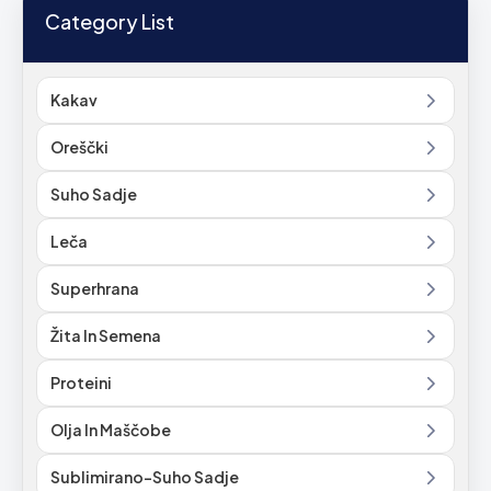
Category List
Kakav
Oreščki
Suho Sadje
Leča
Superhrana
Žita In Semena
Proteini
Olja In Maščobe
Sublimirano-Suho Sadje