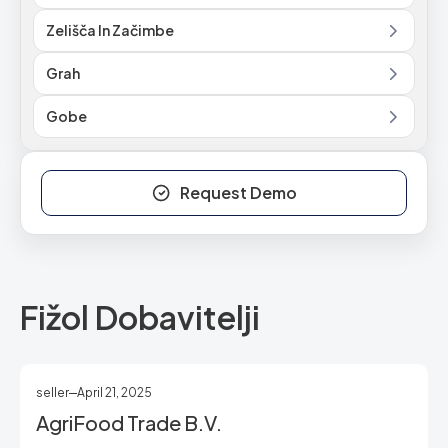
Zelišča In Začimbe
Grah
Gobe
Request Demo
Fižol Dobavitelji
seller
April 21, 2025
AgriFood Trade B.V.