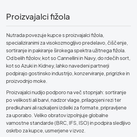
Proizvajalci fižola
Nutrada povezuje kupce s proizvajalci fižola,
specializiranimi za visokozmogljivo predelavo, čiščenje,
sortiranje in pakiranje širokega spektra užitnega fižola.
Od belih fižolov, kot so Cannellini in Navy, do rdečih sort,
kot so Azuki in Kidney, lahko navedeni partnerji
podpirajo gostinsko industrijo, konzerviranje, prigrizke in
proizvodnjo moke.
Proizvajalci nudijo podporo na več stopnjah: sortiranje
po velikosti ali barvi, nadzor vlage, prilagojeni rezi ter
predkuhani ali razkaljeni izdelki za formate, pripravljene
za uporabo. Veliko obratov izpolnjuje globalne
varnostne standarde (BRC, IFS, ISO) in podpira sledljivo
oskrbo za kupce, usmerjene v izvoz.