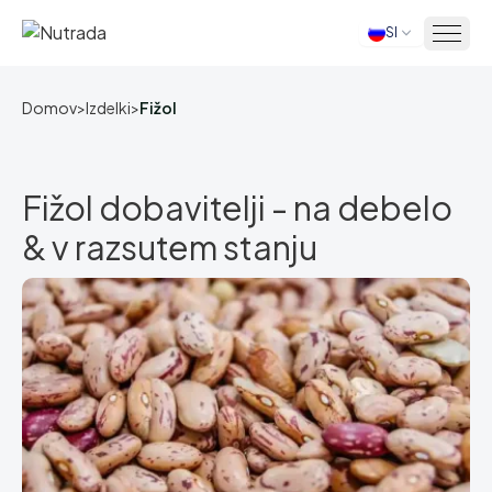
SI
Domov
Domov
>
Izdelki
>
Fižol
Fižol dobavitelji - na debelo
& v razsutem stanju