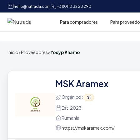
hello@nutrada.com
+31(0)10 32 20 290
Para compradores
Para proveedo
Inicio
Inicio
>
Proveedores
>
Yosyp Khamo
MSK Aramex
Orgánico :
Sí
Est. 2023
Rumania
https://mskaramex.com/