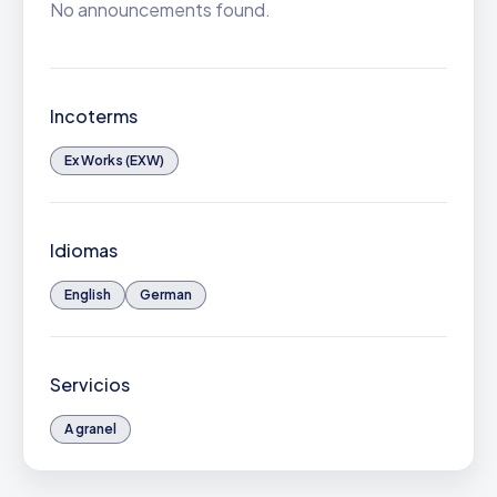
No announcements found.
Incoterms
Ex Works (EXW)
Idiomas
English
German
Servicios
A granel