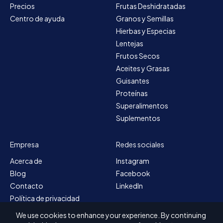
Precios
Frutas Deshidratadas
Centro de ayuda
Granos y Semillas
Hierbas y Especias
Lentejas
Frutos Secos
Aceites y Grasas
Guisantes
Proteínas
Superalimentos
Suplementos
Empresa
Redes sociales
Acerca de
Instagram
Blog
Facebook
Contacto
LinkedIn
Política de privacidad
Mapa del sitio
We use cookies to enhance your experience. By continuing
Términos y condiciones