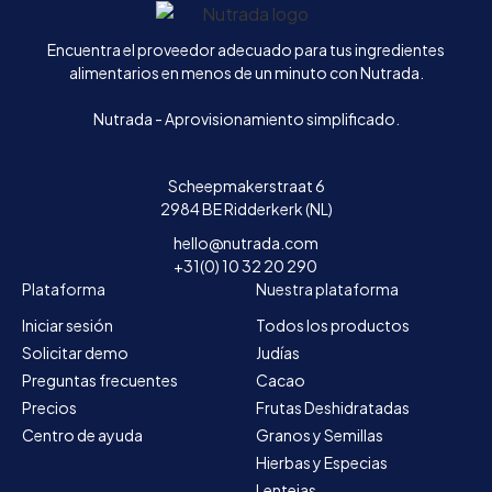
Inicio
Encuentra el proveedor adecuado para tus ingredientes
alimentarios en menos de un minuto con Nutrada.
Nutrada - Aprovisionamiento simplificado.
Scheepmakerstraat 6
2984 BE Ridderkerk (NL)
hello@nutrada.com
+31(0) 10 32 20 290
Plataforma
Nuestra plataforma
Iniciar sesión
Todos los productos
Solicitar demo
Judías
Preguntas frecuentes
Cacao
Precios
Frutas Deshidratadas
Centro de ayuda
Granos y Semillas
Hierbas y Especias
Lentejas