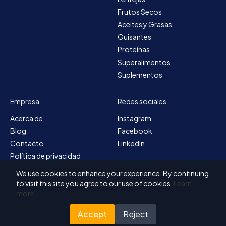
Frutos Secos
Aceites y Grasas
Guisantes
Proteínas
Superalimentos
Suplementos
Empresa
Redes sociales
Acerca de
Instagram
Blog
Facebook
Contacto
LinkedIn
Política de privacidad
Mapa del sitio
We use cookies to enhance your experience. By continuing
Términos y condiciones
to visit this site you agree to our use of cookies.
Learn
more
Accept
Reject
© 2026 Solvex BV
Diseñado para Nutrada