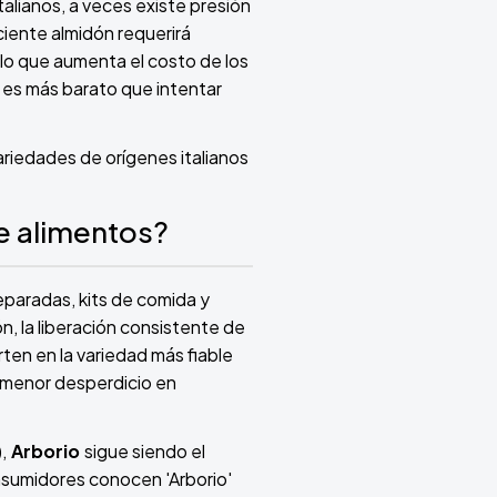
alianos, a veces existe presión
iciente almidón requerirá
, lo que aumenta el costo de los
e es más barato que intentar
ariedades de orígenes italianos
de alimentos?
eparadas, kits de comida y
ón, la liberación consistente de
ten en la variedad más fiable
un menor desperdicio en
,
Arborio
sigue siendo el
nsumidores conocen 'Arborio'