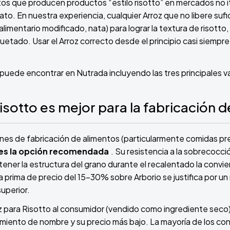
tos que producen productos “estilo risotto” en mercados no it
rato. En nuestra experiencia, cualquier Arroz que no libere suf
limentario modificado, nata) para lograr la textura de risotto
quetado. Usar el Arroz correcto desde el principio casi siempr
 puede encontrar en Nutrada incluyendo las tres principales v
isotto es mejor para la fabricación 
iones de fabricación de alimentos (particularmente comidas pr
 es la opción recomendada
. Su resistencia a la sobrecocci
ener la estructura del grano durante el recalentado la convier
 La prima de precio del 15-30% sobre Arborio se justifica por 
superior.
oz para Risotto al consumidor (vendido como ingrediente seco)
miento de nombre y su precio más bajo. La mayoría de los co