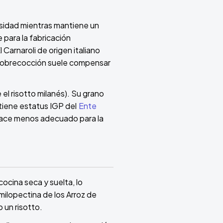
mosidad mientras mantiene un
 para la fabricación
 Carnaroli de origen italiano
a sobrecocción suele compensar
e el risotto milanés). Su grano
tiene estatus IGP del
Ente
o hace menos adecuado para la
ocina seca y suelta, lo
amilopectina de los Arroz de
 un risotto.