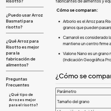
Risotto?
fabricantes de alimentos y equ
Cómo se comparan:
¿Puedo usar Arroz
Basmati para
Arborio es el Arroz para 
risotto?
granos que pueden pasarse 
Carnaroli es considerado l
¿Qué Arroz para
mantiene un centro firme al
Risotto es mejor
para la
Vialone Nano es un grano 
fabricación de
(Indicación Geográfica Pr
alimentos?
¿Cómo se comparan
Preguntas
Frecuentes
Parámetro
¿Qué tipo de
Arroz es mejor
Tamaño del grano
para el risotto?