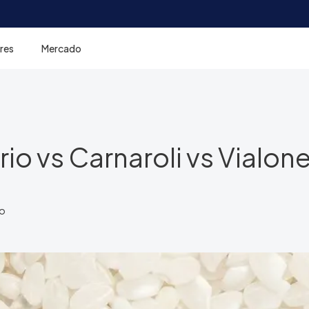
res
Mercado
rio vs Carnaroli vs Vialon
to