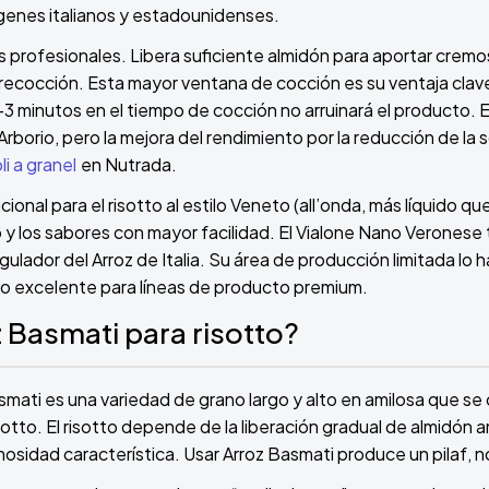
ígenes italianos y estadounidenses.
os profesionales. Libera suficiente almidón para aportar cre
brecocción. Esta mayor ventana de cocción es su ventaja clave
-3 minutos en el tiempo de cocción no arruinará el producto. El
rborio, pero la mejora del rendimiento por la reducción de l
li a granel
en Nutrada.
icional para el risotto al estilo Veneto (all’onda, más líquido qu
y los sabores con mayor facilidad. El Vialone Nano Veronese 
egulador del Arroz de Italia. Su área de producción limitada l
ro excelente para líneas de producto premium.
 Basmati para risotto?
mati es una variedad de grano largo y alto en amilosa que se c
sotto. El risotto depende de la liberación gradual de almidón 
osidad característica. Usar Arroz Basmati produce un pilaf, no