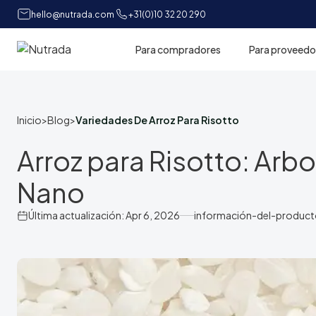
hello@nutrada.com
+31(0)10 32 20 290
Para compradores
Para proveedo
Inicio
Inicio
>
Blog
>
Variedades De Arroz Para Risotto
Arroz para Risotto: Arbo
Nano
Última actualización: Apr 6, 2026
información-del-produc