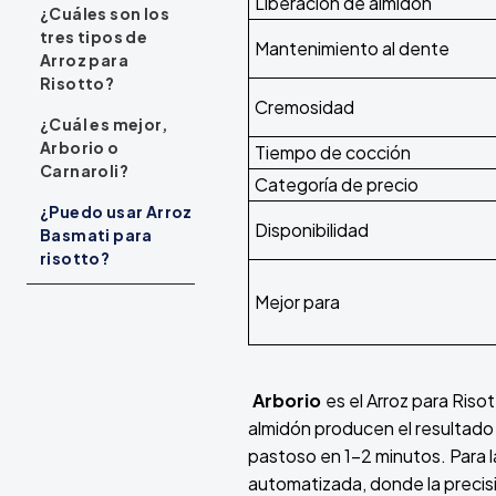
Liberación de almidón
¿Cuáles son los
tres tipos de
Mantenimiento al dente
Arroz para
Risotto?
Cremosidad
¿Cuál es mejor,
Arborio o
Tiempo de cocción
Carnaroli?
Categoría de precio
¿Puedo usar Arroz
Disponibilidad
Basmati para
risotto?
Mejor para
Arborio
es el Arroz para Ris
almidón producen el resultado
pastoso en 1-2 minutos. Para l
automatizada, donde la precisi