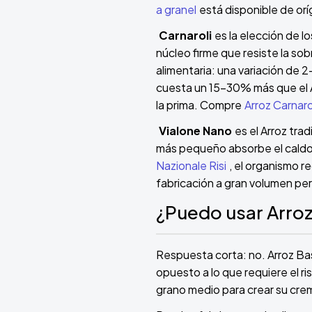
a granel
está disponible de or
Carnaroli
es la elección de l
núcleo firme que resiste la so
alimentaria: una variación de 2
cuesta un 15-30% más que el A
la prima. Compre
Arroz Carnaro
Vialone Nano
es el Arroz trad
más pequeño absorbe el caldo 
Nazionale Risi
, el organismo r
fabricación a gran volumen pe
¿Puedo usar Arroz
Respuesta corta: no. Arroz Bas
opuesto a lo que requiere el ri
grano medio para crear su crem