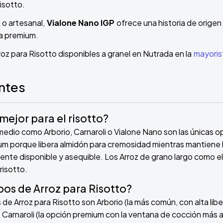
isotto.
o artesanal,
Vialone Nano IGP
ofrece una historia de orige
ta premium.
roz para Risotto disponibles a granel en Nutrada en la
mayoris
ntes
mejor para el risotto?
medio como Arborio, Carnaroli o Vialone Nano son las únicas 
um porque libera almidón para cremosidad mientras mantiene la
nte disponible y asequible. Los Arroz de grano largo como el 
risotto.
ipos de Arroz para Risotto?
 de Arroz para Risotto son Arborio (la más común, con alta lib
Carnaroli (la opción premium con la ventana de cocción más am