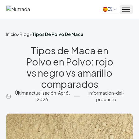
ES
Inicio
Inicio
>
Blog
>
Tipos De Polvo De Maca
Tipos de Maca en
Polvo en Polvo: rojo
vs negro vs amarillo
comparados
Última actualización: Apr 6,
información-del-
2026
producto