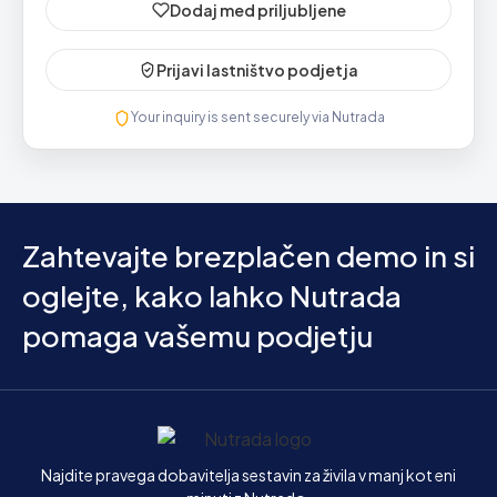
Dodaj med priljubljene
Prijavi lastništvo podjetja
Your inquiry is sent securely via Nutrada
Zahtevajte brezplačen demo in si
oglejte, kako lahko Nutrada
pomaga vašemu podjetju
Domov
Najdite pravega dobavitelja sestavin za živila v manj kot eni