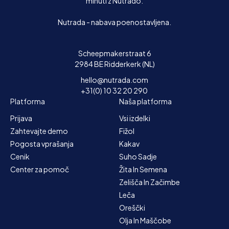
minuti z Nutrado.
Nutrada - nabava poenostavljena.
Scheepmakerstraat 6
2984 BE Ridderkerk (NL)
hello@nutrada.com
+31(0) 10 32 20 290
Platforma
Naša platforma
Prijava
Vsi izdelki
Zahtevajte demo
Fižol
Pogosta vprašanja
Kakav
Cenik
Suho Sadje
Center za pomoč
Žita In Semena
Zelišča In Začimbe
Leča
Oreščki
Olja In Maščobe