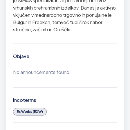
je SIMAS specializiran za proizvodnjo in izvoz
vrhunskih prehrambnih izdelkov. Danes je aktivno
vključen v mednarodno trgovino in ponuja ne le
Bulgur in Freekeh, temveč tudi širok nabor
stročnic, začimb in Oreščki.
Objave
No announcements found.
Incoterms
Ex Works (EXW)