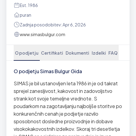
Est. 1986
puran
Zadnja posodobitev: Apr 6, 2026
www.simasbulgur.com
O podjetju
Certifikati
Dokumenti
Izdelki
FAQ
O podjetju Simas Bulgur Gida
SIMAS je bil ustanovljen leta 1986 in je od takrat
sprejel zanesljivost, kakovost in zadovoljstvo
strank kot svoje temeljne vrednote. S
poudarkom na zagotavljanju najboljše storitve po
konkurenčnih cenah je podjetje razvilo
sposobnost dosledne proizvodnje in dobave
visokokakovostnih izdelkov. Skoraj tri desetletja