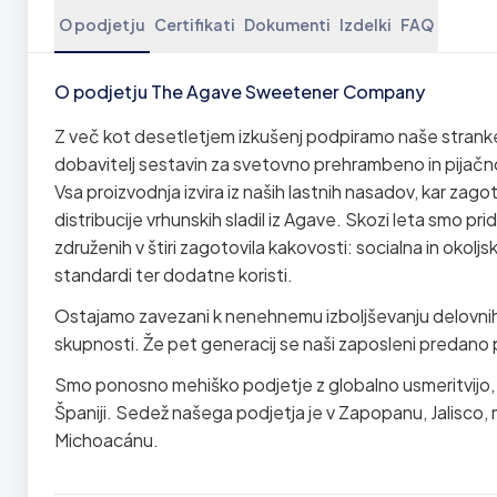
O podjetju
Certifikati
Dokumenti
Izdelki
FAQ
O podjetju The Agave Sweetener Company
Z več kot desetletjem izkušenj podpiramo naše stranke pr
dobavitelj sestavin za svetovno prehrambeno in pijačno
Vsa proizvodnja izvira iz naših lastnih nasadov, kar zago
distribucije vrhunskih sladil iz Agave. Skozi leta smo pri
združenih v štiri zagotovila kakovosti: socialna in okol
standardi ter dodatne koristi.
Ostajamo zavezani k nenehnemu izboljševanju delovnih
skupnosti. Že pet generacij se naši zaposleni predano
Smo ponosno mehiško podjetje z globalno usmeritvijo, 
Španiji. Sedež našega podjetja je v Zapopanu, Jalisco,
Michoacánu.