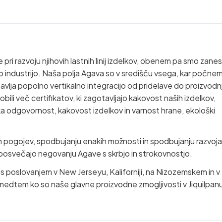
i razvoju njihovih lastnih linij izdelkov, obenem pa smo zanesl
 industrijo. Naša polja Agava so v središču vsega, kar počne
tavlja popolno vertikalno integracijo od pridelave do proizvodnj
dobili več certifikatov, ki zagotavljajo kakovost naših izdelkov,
jska odgovornost, kakovost izdelkov in varnost hrane, ekološki
 pogojev, spodbujanju enakih možnosti in spodbujanju razvoja
 posvečajo negovanju Agave s skrbjo in strokovnostjo.
s poslovanjem v New Jerseyu, Kaliforniji, na Nizozemskem in v
 medtem ko so naše glavne proizvodne zmogljivosti v Jiquilpanu