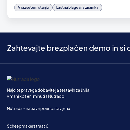
V razsutem stanju
Lastna blagovna znamka
Zahtevajte brezplačen demo in si
Domov
Najdite pravega dobavitelja sestavin za živila
v manj kot eni minuti z Nutrado.
Nutrada - nabava poenostavljena.
Scheepmakerstraat 6