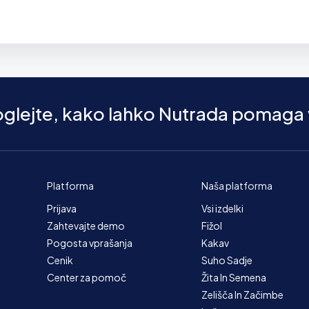
 oglejte, kako lahko Nutrada pomaga
Platforma
Naša platforma
Prijava
Vsi izdelki
Zahtevajte demo
Fižol
Pogosta vprašanja
Kakav
Cenik
Suho Sadje
Center za pomoč
Žita In Semena
Zelišča In Začimbe