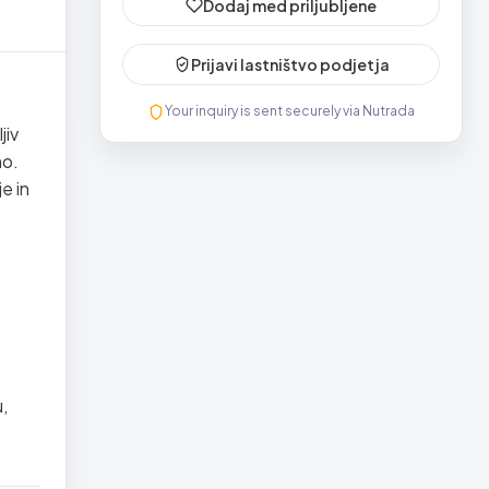
Dodaj med priljubljene
Prijavi lastništvo podjetja
Your inquiry is sent securely via Nutrada
jiv
mo.
e in
,