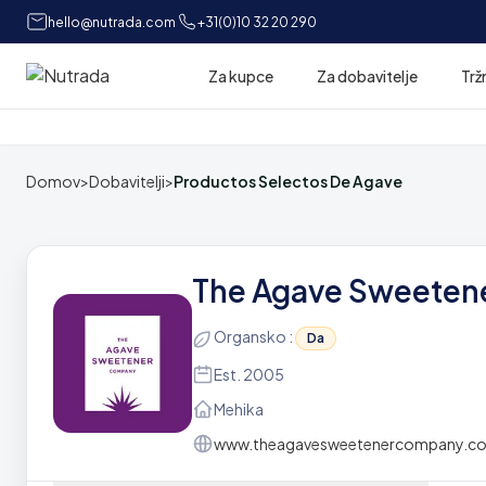
hello@nutrada.com
+31(0)10 32 20 290
Za kupce
Za dobavitelje
Trž
Domov
Domov
>
Dobavitelji
>
Productos Selectos De Agave
The Agave Sweete
Organsko :
Da
Est. 2005
Mehika
www.theagavesweetenercompany.c