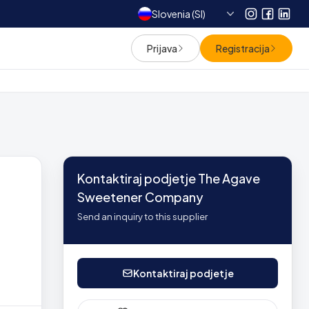
Slovenia (SI)
Instagram
Facebo
Link
Prijava
Registracija
Kontaktiraj podjetje The Agave
Sweetener Company
Send an inquiry to this supplier
Kontaktiraj podjetje