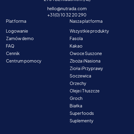
hello@nutrada.com
+31(0) 10 32 20 290
Platforma
Nasza platforma
Logowanie
Wszystkie produkty
Zamów demo
Fasola
FAQ
Kakao
Cennik
Owoce Suszone
Centrum pomocy
Zboża i Nasiona
Zioła i Przyprawy
Soczewica
Orzechy
Oleje i Tłuszcze
Groch
Białka
Superfoods
Suplementy