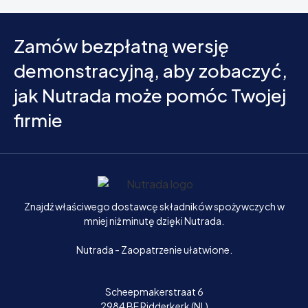
Zamów bezpłatną wersję
demonstracyjną, aby zobaczyć,
jak Nutrada może pomóc Twojej
firmie
Strona główna
Znajdź właściwego dostawcę składników spożywczych w
mniej niż minutę dzięki Nutrada.
Nutrada - Zaopatrzenie ułatwione.
Scheepmakerstraat 6
2984 BE Ridderkerk (NL)