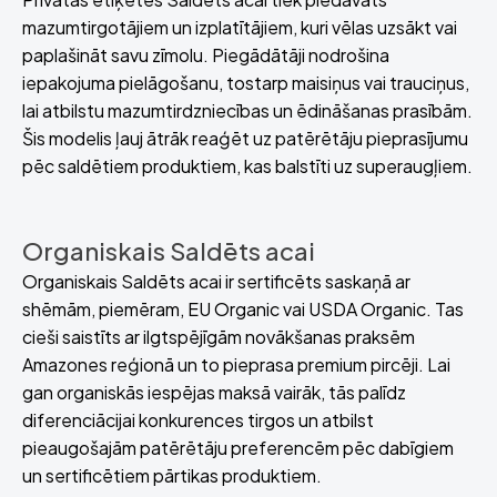
mazumtirgotājiem un izplatītājiem, kuri vēlas uzsākt vai
paplašināt savu zīmolu. Piegādātāji nodrošina
iepakojuma pielāgošanu, tostarp maisiņus vai trauciņus,
lai atbilstu mazumtirdzniecības un ēdināšanas prasībām.
Šis modelis ļauj ātrāk reaģēt uz patērētāju pieprasījumu
pēc saldētiem produktiem, kas balstīti uz superaugļiem.
Organiskais Saldēts acai
Organiskais Saldēts acai ir sertificēts saskaņā ar
shēmām, piemēram, EU Organic vai USDA Organic. Tas
cieši saistīts ar ilgtspējīgām novākšanas praksēm
Amazones reģionā un to pieprasa premium pircēji. Lai
gan organiskās iespējas maksā vairāk, tās palīdz
diferenciācijai konkurences tirgos un atbilst
pieaugošajām patērētāju preferencēm pēc dabīgiem
un sertificētiem pārtikas produktiem.