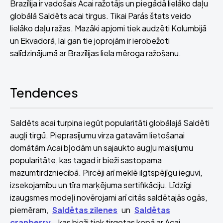
Brazīlija ir vadošais Acai ražotājs un piegādā lielāko daļu
globālā Saldēts acai tirgus. Tikai Parás štats veido
lielāko daļu ražas. Mazāki apjomi tiek audzēti Kolumbijā
un Ekvadorā, lai gan tie joprojām ir ierobežoti
salīdzinājumā ar Brazīlijas liela mēroga ražošanu.
Tendences
Saldēts acai turpina iegūt popularitāti globālajā Saldēti
augļi tirgū. Pieprasījumu virza gatavām lietošanai
domātām Acai bļodām un sajaukto augļu maisījumu
popularitāte, kas tagad ir bieži sastopama
mazumtirdzniecībā. Pircēji arī meklē ilgtspējīgu ieguvi,
izsekojamību un tīra marķējuma sertifikāciju. Līdzīgi
izaugsmes modeļi novērojami arī citās saldētajās ogās,
piemēram,
Saldētas zilenes
un
Saldētas
cranberry
, kas bieži tiek tirgotas kopā ar Acai