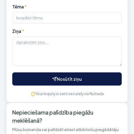
Tēma
*
Ziņa
*
Nosūtīt ziņu
Your inquiry is sent securely via Nutrada
Nepieciešama palīdzība piegāžu
meklēšanā?
Mūsu komanda var palīdzēt atrast atbilstošu piegādātāju