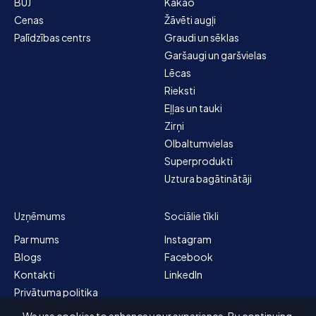
BUJ
Kakao
Cenas
Žāvēti augļi
Palīdzības centrs
Graudi un sēklas
Garšaugi un garšvielas
Lēcas
Rieksti
Eļļas un tauki
Zirņi
Olbaltumvielas
Superprodukti
Uztura bagātinātāji
Uzņēmums
Sociālie tīkli
Par mums
Instagram
Blogs
Facebook
Kontakti
LinkedIn
Privātuma politika
Satura karte