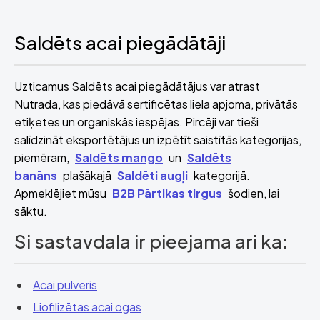
Saldēts acai piegādātāji
Uzticamus Saldēts acai piegādātājus var atrast
Nutrada, kas piedāvā sertificētas liela apjoma, privātās
etiķetes un organiskās iespējas. Pircēji var tieši
salīdzināt eksportētājus un izpētīt saistītās kategorijas,
piemēram,
Saldēts mango
un
Saldēts
banāns
plašākajā
Saldēti augļi
kategorijā.
Apmeklējiet mūsu
B2B Pārtikas tirgus
šodien, lai
sāktu.
Si sastavdala ir pieejama ari ka:
Acai pulveris
Liofilizētas acai ogas