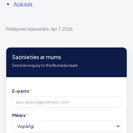
Acai sula
Pēdējoreiz atjaunināts: Apr 7, 2026
Sazinieties ar mums
Send an inquiry to the Nutrada team
E-pasts
*
Mērķis
*