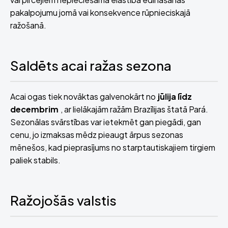
pakalpojumu jomā vai konsekvence rūpnieciskajā
ražošanā.
Saldēts acai ražas sezona
Acai ogas tiek novāktas galvenokārt no
jūlija līdz
decembrim
, ar lielākajām ražām Brazīlijas štatā Pará.
Sezonālas svārstības var ietekmēt gan piegādi, gan
cenu, jo izmaksas mēdz pieaugt ārpus sezonas
mēnešos, kad pieprasījums no starptautiskajiem tirgiem
paliek stabils.
Ražojošās valstis