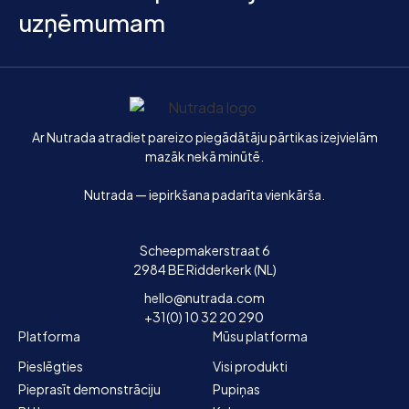
uzņēmumam
Sākums
Ar Nutrada atradiet pareizo piegādātāju pārtikas izejvielām
mazāk nekā minūtē.
Nutrada — iepirkšana padarīta vienkārša.
Scheepmakerstraat 6
2984 BE Ridderkerk (NL)
hello@nutrada.com
+31(0) 10 32 20 290
Platforma
Mūsu platforma
Pieslēgties
Visi produkti
Pieprasīt demonstrāciju
Pupiņas