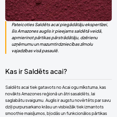
Pateicoties Saldēts acai piegādātāju ekspertīzei,
šis Amazones auglis ir pieejams saldētā veidā,
apmierinot pārtikas pārstrādātāju, dzērienu
uzņēmumu un mazumtirdzniecības zīmolu
vajadzības visā pasaulē.
Kas ir Saldēts acai?
Saldēts acai tiek gatavots no Acai ogu mīkstuma, kas
novākts Amazones reģionā un ātri sasaldēts, lai
saglabātu svaigumu. Auglis ir augstu novērtēts par savu
dziļi purpursarkano krāsu un visbiežāk tiek izmantots
smoothie maisījumos, bļodās un funkcionālos pārtikas