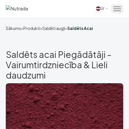
LV
Sākums
Sākums
>
Produkti
>
Saldēti augļi
>
Saldēts Acai
Saldēts acai Piegādātāji -
Vairumtirdzniecība & Lieli
daudzumi