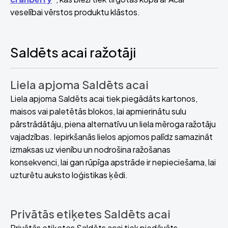
veselībai vērstos produktu klāstos.
Saldēts acai ražotāji
Liela apjoma Saldēts acai
Liela apjoma Saldēts acai tiek piegādāts kartonos,
maisos vai paletētās blokos, lai apmierinātu sulu
pārstrādātāju, piena alternatīvu un liela mēroga ražotāju
vajadzības. Iepirkšanās lielos apjomos palīdz samazināt
izmaksas uz vienību un nodrošina ražošanas
konsekvenci, lai gan rūpīga apstrāde ir nepieciešama, lai
uzturētu auksto loģistikas ķēdi.
Privātās etiķetes Saldēts acai
Privātās etiķetes Saldēts acai tiek piedāvāts