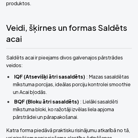
produktos.
Veidi, šķirnes un formas Saldēts
acai
Saldēts acai ir pieejams divos galvenajos pārstrādes
veidos:
IQF (Atsevišķi ātri sasaldēts)
: Mazas sasaldētas
mīkstuma porcijas, ideālas porciju kontrolei smoothie
un Acai bļodās.
BQF (Bloku ātri sasaldēts)
: Lielāki sasaldēti
mīkstuma bloki, ko ražotāji izvēlas liela apjoma
pārstrādei un pārapakošanai.
Katra forma piedāvā praktisku risinājumu atkarībā no tā,
vai pircējiem nepieciešama elastība ēdināšanas