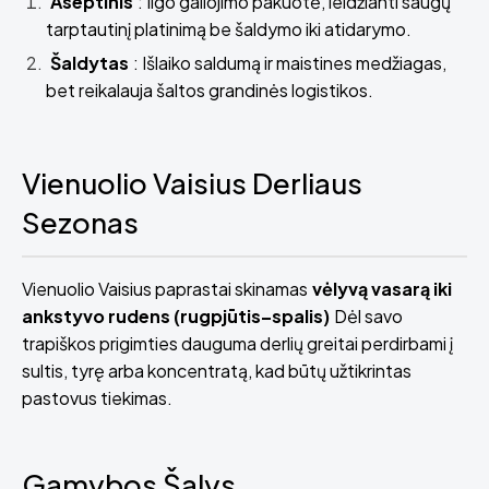
Aseptinis
: Ilgo galiojimo pakuotė, leidžianti saugų
tarptautinį platinimą be šaldymo iki atidarymo.
Šaldytas
: Išlaiko saldumą ir maistines medžiagas,
bet reikalauja šaltos grandinės logistikos.
Vienuolio Vaisius Derliaus
Sezonas
Vienuolio Vaisius paprastai skinamas
vėlyvą vasarą iki
ankstyvo rudens (rugpjūtis–spalis)
Dėl savo
trapiškos prigimties dauguma derlių greitai perdirbami į
sultis, tyrę arba koncentratą, kad būtų užtikrintas
pastovus tiekimas.
Gamybos Šalys