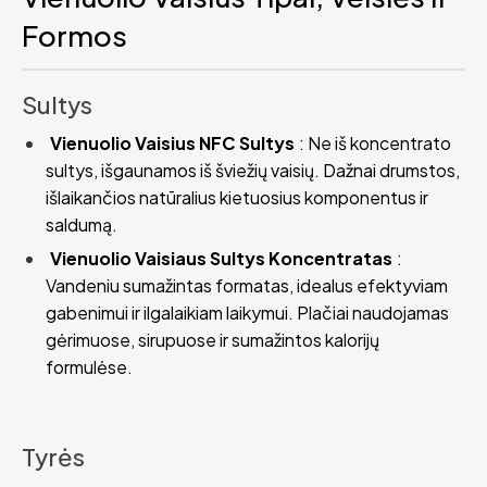
Formos
Sultys
Vienuolio Vaisius NFC Sultys
: Ne iš koncentrato
sultys, išgaunamos iš šviežių vaisių. Dažnai drumstos,
išlaikančios natūralius kietuosius komponentus ir
saldumą.
Vienuolio Vaisiaus Sultys Koncentratas
:
Vandeniu sumažintas formatas, idealus efektyviam
gabenimui ir ilgalaikiam laikymui. Plačiai naudojamas
gėrimuose, sirupuose ir sumažintos kalorijų
formulėse.
Tyrės