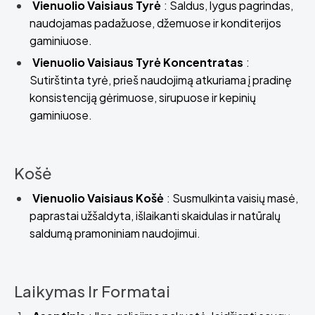
Vienuolio Vaisiaus Tyrė
: Saldus, lygus pagrindas,
naudojamas padažuose, džemuose ir konditerijos
gaminiuose.
Vienuolio Vaisiaus Tyrė Koncentratas
:
Sutirštinta tyrė, prieš naudojimą atkuriama į pradinę
konsistenciją gėrimuose, sirupuose ir kepinių
gaminiuose.
Košė
Vienuolio Vaisiaus Košė
: Susmulkinta vaisių masė,
paprastai užšaldyta, išlaikanti skaidulas ir natūralų
saldumą pramoniniam naudojimui.
Laikymas Ir Formatai