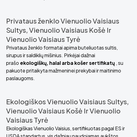
Privataus ženklo Vienuolio Vaisiaus
Sultys, Vienuolio Vaisiaus Košė Ir
Vienuolio Vaisiaus Tyrė
Privataus ženklo formatai apima buteliuotas sultis,
sirupus ir saldiklių mišinius. Pirkėjai dažnai
prašo
ekologiškų, halal arba košer sertifikatų
, su
pakuote pritaikyta mažmeninei prekybai ir maitinimo
paslaugoms.
Ekologiškos Vienuolio Vaisiaus Sultys,
Vienuolio Vaisiaus Košė Ir Vienuolio
Vaisiaus Tyrė
Ekologiškas Vienuolio Vaisius, sertifikuotas pagal ES ir
USDA standartus, vis dažniau naudojamas aukštos