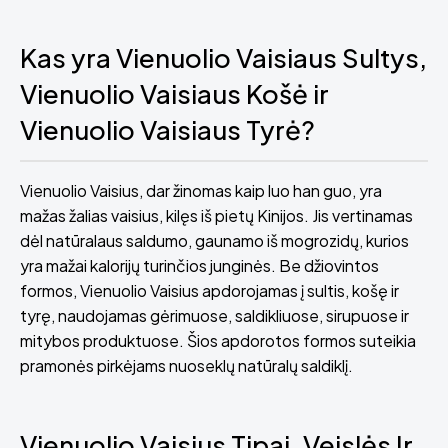
Kas yra Vienuolio Vaisiaus Sultys,
Vienuolio Vaisiaus Košė ir
Vienuolio Vaisiaus Tyrė?
Vienuolio Vaisius, dar žinomas kaip luo han guo, yra
mažas žalias vaisius, kilęs iš pietų Kinijos. Jis vertinamas
dėl natūralaus saldumo, gaunamo iš mogrozidų, kurios
yra mažai kalorijų turinčios junginės. Be džiovintos
formos, Vienuolio Vaisius apdorojamas į sultis, košę ir
tyrę, naudojamas gėrimuose, saldikliuose, sirupuose ir
mitybos produktuose. Šios apdorotos formos suteikia
pramonės pirkėjams nuoseklų natūralų saldiklį.
Vienuolio Vaisius Tipai, Veislės Ir