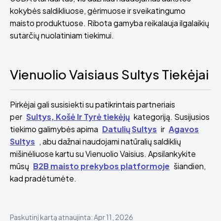
kokybės saldikliuose, gėrimuose ir sveikatingumo
maisto produktuose. Ribota gamyba reikalauja ilgalaikių
sutarčių nuolatiniam tiekimui.
Vienuolio Vaisiaus Sultys Tiekėjai
Pirkėjai gali susisiekti su patikrintais partneriais
per
Sultys, Košė Ir Tyrė tiekėjų
kategoriją. Susijusios
tiekimo galimybės apima
Datulių Sultys
ir
Agavos
Sultys
, abu dažnai naudojami natūralių saldiklių
mišinėliuose kartu su Vienuolio Vaisius. Apsilankykite
mūsų
B2B maisto prekybos platformoje
šiandien,
kad pradėtumėte.
Paskutinį kartą atnaujinta: Apr 11, 2026