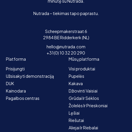
minutę su Nutrada.
Nutrada – tiekimas tapo paprastu.
Scheepmakerstraat 6
2984 BE Ridderkerk (NL)
hello@nutrada.com
+31(0) 10 32 20 290
Platforma
Mūsų platforma
Prisijungti
Visi produktai
Užsisakyti demonstraciją
Pupelės
DUK
Kakava
Kainodara
Džiovinti Vaisiai
Pagalbos centras
Grūdai Ir Sėklos
Žolelės Ir Prieskoniai
Lęšiai
Riešutai
Aliejai Ir Riebalai