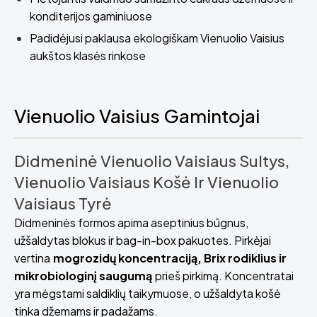
konditerijos gaminiuose
Padidėjusi paklausa ekologiškam Vienuolio Vaisius
aukštos klasės rinkose
Vienuolio Vaisius Gamintojai
Didmeninė Vienuolio Vaisiaus Sultys,
Vienuolio Vaisiaus Košė Ir Vienuolio
Vaisiaus Tyrė
Didmeninės formos apima aseptinius būgnus,
užšaldytas blokus ir bag-in-box pakuotes. Pirkėjai
vertina
mogrozidų koncentraciją, Brix rodiklius ir
mikrobiologinį saugumą
prieš pirkimą. Koncentratai
yra mėgstami saldiklių taikymuose, o užšaldyta košė
tinka džemams ir padažams.