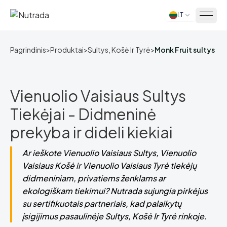
LT
Pagrindinis
Pagrindinis
>
Produktai
>
Sultys, Košė Ir Tyrė
>
Monk Fruit sultys
Vienuolio Vaisiaus Sultys
Tiekėjai - Didmeninė
prekyba ir dideli kiekiai
Ar ieškote Vienuolio Vaisiaus Sultys, Vienuolio
Vaisiaus Košė ir Vienuolio Vaisiaus Tyrė tiekėjų
didmeniniam, privatiems ženklams ar
ekologiškam tiekimui? Nutrada sujungia pirkėjus
su sertifikuotais partneriais, kad palaikytų
įsigijimus pasaulinėje Sultys, Košė Ir Tyrė rinkoje.