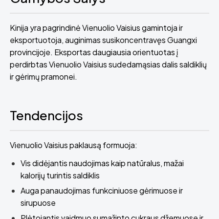
Kinija yra pagrindinė Vienuolio Vaisius gamintoja ir
eksportuotoja, auginimas susikoncentravęs Guangxi
provincijoje. Eksportas daugiausia orientuotas į
perdirbtas Vienuolio Vaisius sudedamąsias dalis saldiklių
ir gėrimų pramonei.
Tendencijos
Vienuolio Vaisius paklausą formuoja:
Vis didėjantis naudojimas kaip natūralus, mažai
kalorijų turintis saldiklis
Auga panaudojimas funkciniuose gėrimuose ir
sirupuose
Plėtojantis vaidmuo sumažinto cukraus džemuose ir