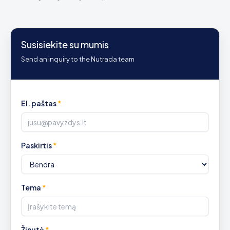
Susisiekite su mumis
Send an inquiry to the Nutrada team
El. paštas
*
Paskirtis
*
Tema
*
Žinutė
*