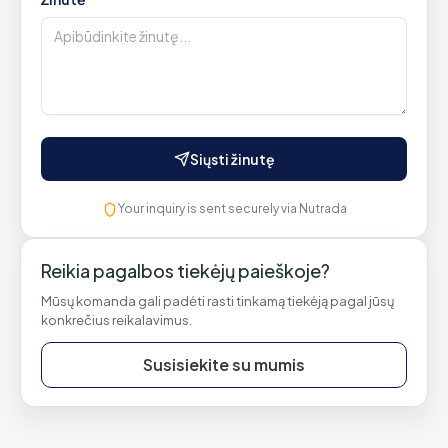
Siųsti žinutę
Your inquiry is sent securely via Nutrada
Reikia pagalbos tiekėjų paieškoje?
Mūsų komanda gali padėti rasti tinkamą tiekėją pagal jūsų
konkrečius reikalavimus.
Susisiekite su mumis