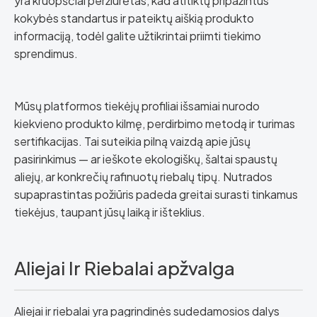
yra kruopščiai peržiūrėtas, kad atitiktų pripažintus
kokybės standartus ir pateiktų aiškią produkto
informaciją, todėl galite užtikrintai priimti tiekimo
sprendimus.
Mūsų platformos tiekėjų profiliai išsamiai nurodo
kiekvieno produkto kilmę, perdirbimo metodą ir turimas
sertifikacijas. Tai suteikia pilną vaizdą apie jūsų
pasirinkimus — ar ieškote ekologiškų, šaltai spaustų
aliejų, ar konkrečių rafinuotų riebalų tipų. Nutrados
supaprastintas požiūris padeda greitai surasti tinkamus
tiekėjus, taupant jūsų laiką ir išteklius.
Aliejai Ir Riebalai apžvalga
Aliejai ir riebalai yra pagrindinės sudedamosios dalys