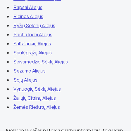
Rapsai Aliejus
Ricinos Aliejus
Ryžių Sėlenų Aliejus
Sacha Inchi Aliejus
Šaltalankių Aliejus
Saulėgrąžų Aliejus
Šeivamedžio Sėklų Aliejus
Sezamo Aliejus
Sojų Aliejus
Vynuogių Sėklų Aliejus
Žaliųjų Citrinų Aliejus
Žemės Riešutų Aliejus
Kiekvienas įrašas pateikia svarbią informaciją, tokią kaip