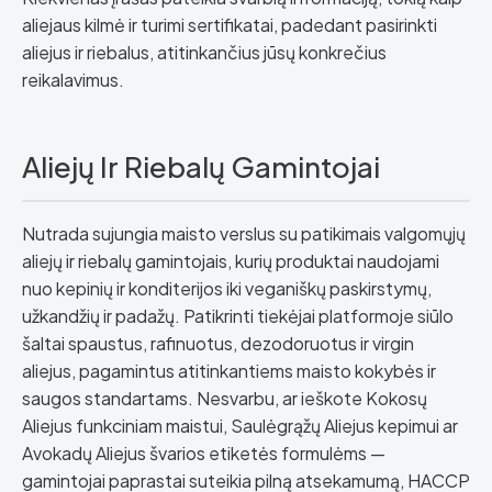
aliejaus kilmė ir turimi sertifikatai, padedant pasirinkti
aliejus ir riebalus, atitinkančius jūsų konkrečius
reikalavimus.
Aliejų Ir Riebalų Gamintojai
Nutrada sujungia maisto verslus su patikimais valgomųjų
aliejų ir riebalų gamintojais, kurių produktai naudojami
nuo kepinių ir konditerijos iki veganiškų paskirstymų,
užkandžių ir padažų. Patikrinti tiekėjai platformoje siūlo
šaltai spaustus, rafinuotus, dezodoruotus ir virgin
aliejus, pagamintus atitinkantiems maisto kokybės ir
saugos standartams. Nesvarbu, ar ieškote Kokosų
Aliejus funkciniam maistui, Saulėgrąžų Aliejus kepimui ar
Avokadų Aliejus švarios etiketės formulėms —
gamintojai paprastai suteikia pilną atsekamumą, HACCP