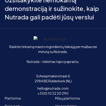
demonstraciją ir sužinokite, kaip
Nutrada gali padėti jūsų verslui
Pagrindinis
Raskite tinkamą maisto ingredientų tiekėją per mažiau nei
minutę su Nutrada.
Nutrada – tiekimas tapo paprastu.
Scheepmakerstraat 6
2984 BE Ridderkerk (NL)
hello@nutrada.com
+31(0) 10 32 20 290
Platforma
Mūsų platforma
Prisijungti
Visi produktai