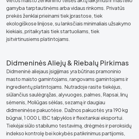
vietos maisto ženklinimo teisės aktų laikymusi ir mastelio
gamyba tarptautinėms arba vidaus rinkoms. Privatūs
prekės ženklai prieinami tiek įprastose, tiek
ekologiškose linijose, su lanksčiais minimaliais užsakymo
kiekiais, pritaikytais tiek startuoliams, tiek
įsitvirtinusiems platintojams.
Didmeninės Aliejų & Riebalų Pirkimas
Didmeninė aliejaus įsigijimas yra būtinas pramoninio
masto maisto gamintojams, rangovams gamintojams ir
ingredientų platintojams. Nutradoje rasite tiekėjus,
siūlančius saulėgrąžas, alyvuoges, palmes, Rapsai, linų
sėmenis, Moliūgas sėklas, sezamą ir daugiau
didmeninėse pakuotėse. Dažnos pakuotės yra 190 kg
būgnai, 1 000 L IBC talpyklos ir flexitankai eksportui.
Tiekėjai siūlo stabilumo testavimą, drėgmės ir peroksidų
indekso kontrolę bei kokybės patikrinimus partijomis,