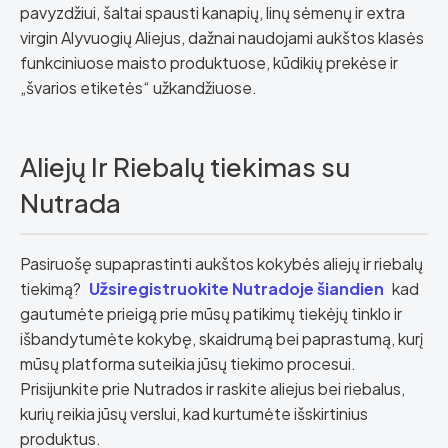
pavyzdžiui, šaltai spausti kanapių, linų sėmenų ir extra
virgin Alyvuogių Aliejus, dažnai naudojami aukštos klasės
funkciniuose maisto produktuose, kūdikių prekėse ir
„švarios etiketės“ užkandžiuose.
Aliejų Ir Riebalų tiekimas su
Nutrada
Pasiruošę supaprastinti aukštos kokybės aliejų ir riebalų
tiekimą?
Užsiregistruokite Nutradoje šiandien
kad
gautumėte prieigą prie mūsų patikimų tiekėjų tinklo ir
išbandytumėte kokybę, skaidrumą bei paprastumą, kurį
mūsų platforma suteikia jūsų tiekimo procesui.
Prisijunkite prie Nutrados ir raskite aliejus bei riebalus,
kurių reikia jūsų verslui, kad kurtumėte išskirtinius
produktus.