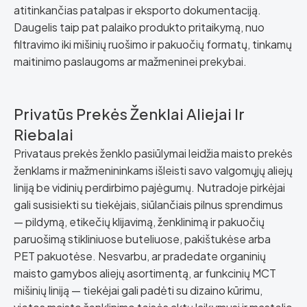
atitinkančias patalpas ir eksporto dokumentaciją.
Daugelis taip pat palaiko produkto pritaikymą, nuo
filtravimo iki mišinių ruošimo ir pakuočių formatų, tinkamų
maitinimo paslaugoms ar mažmeninei prekybai.
Privatūs Prekės Ženklai Aliejai Ir
Riebalai
Privataus prekės ženklo pasiūlymai leidžia maisto prekės
ženklams ir mažmenininkams išleisti savo valgomųjų aliejų
liniją be vidinių perdirbimo pajėgumų. Nutradoje pirkėjai
gali susisiekti su tiekėjais, siūlančiais pilnus sprendimus
— pildymą, etikečių klijavimą, ženklinimą ir pakuočių
paruošimą stikliniuose buteliuose, pakištukėse arba
PET pakuotėse. Nesvarbu, ar pradedate organinių
maisto gamybos aliejų asortimentą, ar funkcinių MCT
mišinių liniją — tiekėjai gali padėti su dizaino kūrimu,