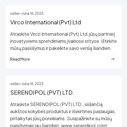
seller
June 16, 2025
Virco International (Pvt) Ltd
Atraskite Virco International (Pvt) Ltd, jūsų partnerį
inovatyviems sprendimams įvairiose srityse. Ištirkite
mūsų pasiūlymus ir pakelkite savo verslą šiandien.
Read More
seller
June 16, 2025
SERENDIPOL (PVT) LTD.
Atraskite SERENDIPOL (PVT) LTD., siūlančią
aukštos kokybės produktus ir išskirtines paslaugas,
pritaikytas jūsų poreikiams. Susipažinkite su mūsų
pasiūlymais jau šiandien: www.serendipol.com!