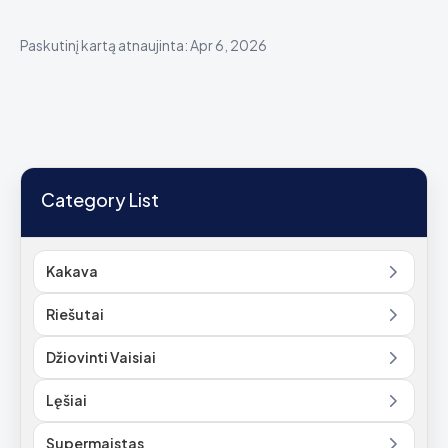
Paskutinį kartą atnaujinta: Apr 6, 2026
Category List
Kakava
Riešutai
Džiovinti Vaisiai
Lęšiai
Supermaistas