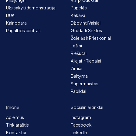
Užsisakyti demonstraciją
Pupelės
DUK
Kakava
Kainodara
Džiovinti Vaisiai
Pagalbos centras
Grūdai Ir Sėklos
Žolelės Ir Prieskoniai
Lęšiai
Riešutai
Aliejai Ir Riebalai
Žirniai
Baltymai
Supermaistas
Papildai
Įmonė
Socialiniai tinklai
Apie mus
Instagram
Tinklaraštis
Facebook
Kontaktai
LinkedIn