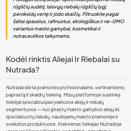
rūgščių sudėtį, laisvųjų riebalų rūgščių lygį,
peroksidų vertę ir jodo skaičių. Filtruokite pagal
šaltai spaustus, rafinuotus, ekologiškus ir ne-GMO
variantus maisto gamybai, kosmetikai ir
nutraceutikos taikymams.
Kodėl rinktis Aliejai Ir Riebalai su
Nutrada?
Nutrada skirta pramonės profesionalams, vertinantiems
paprastą ir skaidrų tiekimą. Mūsų platformoje susirinkę
tiekėjai specializuojasi įvairiuose aliejų ir riebalų
segmentuose — nuo įprastų maisto gamybos aliejų iki
specializuotų riebalų, naudojamų maisto pramonėje ir
sveikatos produktuose. Kiekvienas tiekėjas Nutradoje