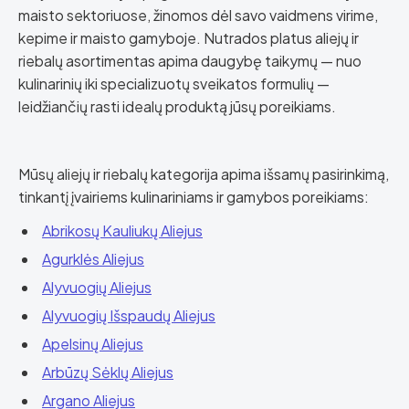
maisto sektoriuose, žinomos dėl savo vaidmens virime,
kepime ir maisto gamyboje. Nutrados platus aliejų ir
riebalų asortimentas apima daugybę taikymų — nuo
kulinarinių iki specializuotų sveikatos formulių —
leidžiančių rasti idealų produktą jūsų poreikiams.
Mūsų aliejų ir riebalų kategorija apima išsamų pasirinkimą,
tinkantį įvairiems kulinariniams ir gamybos poreikiams:
Abrikosų Kauliukų Aliejus
Agurklės Aliejus
Alyvuogių Aliejus
Alyvuogių Išspaudų Aliejus
Apelsinų Aliejus
Arbūzų Sėklų Aliejus
Argano Aliejus