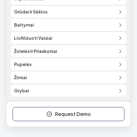
Grūdai Ir Sėklos
Baltymai
Liofilizuoti Vaisiai
Žolelės Ir Prieskoniai
Pupelės
Žirniai
Grybai
Request Demo