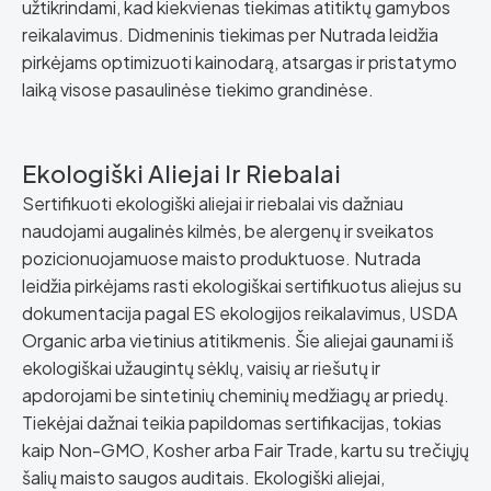
užtikrindami, kad kiekvienas tiekimas atitiktų gamybos
reikalavimus. Didmeninis tiekimas per Nutrada leidžia
pirkėjams optimizuoti kainodarą, atsargas ir pristatymo
laiką visose pasaulinėse tiekimo grandinėse.
Ekologiški Aliejai Ir Riebalai
Sertifikuoti ekologiški aliejai ir riebalai vis dažniau
naudojami augalinės kilmės, be alergenų ir sveikatos
pozicionuojamuose maisto produktuose. Nutrada
leidžia pirkėjams rasti ekologiškai sertifikuotus aliejus su
dokumentacija pagal ES ekologijos reikalavimus, USDA
Organic arba vietinius atitikmenis. Šie aliejai gaunami iš
ekologiškai užaugintų sėklų, vaisių ar riešutų ir
apdorojami be sintetinių cheminių medžiagų ar priedų.
Tiekėjai dažnai teikia papildomas sertifikacijas, tokias
kaip Non-GMO, Kosher arba Fair Trade, kartu su trečiųjų
šalių maisto saugos auditais. Ekologiški aliejai,