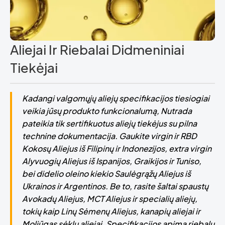
Aliejai Ir Riebalai Didmeniniai
Tiekėjai
Kadangi valgomųjų aliejų specifikacijos tiesiogiai
veikia jūsų produkto funkcionalumą, Nutrada
pateikia tik sertifikuotus aliejų tiekėjus su pilna
technine dokumentacija. Gaukite virgin ir RBD
Kokosų Aliejus iš Filipinų ir Indonezijos, extra virgin
Alyvuogių Aliejus iš Ispanijos, Graikijos ir Tuniso,
bei didelio oleino kiekio Saulėgrąžų Aliejus iš
Ukrainos ir Argentinos. Be to, rasite šaltai spaustų
Avokadų Aliejus, MCT Aliejus ir specialių aliejų,
tokių kaip Linų Sėmenų Aliejus, kanapių aliejai ir
Moliūgas sėklų aliejai. Specifikacijos apima riebalų