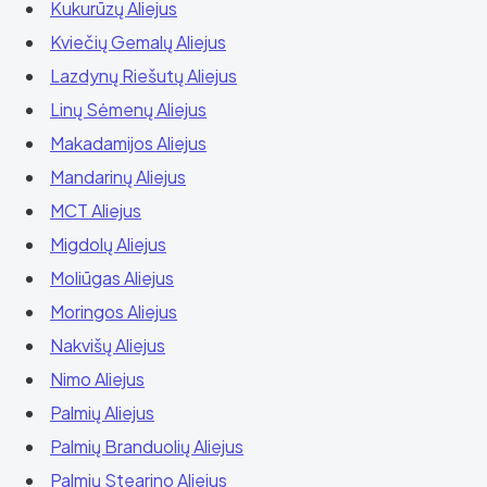
Kukurūzų Aliejus
Kviečių Gemalų Aliejus
Lazdynų Riešutų Aliejus
Linų Sėmenų Aliejus
Makadamijos Aliejus
Mandarinų Aliejus
MCT Aliejus
Migdolų Aliejus
Moliūgas Aliejus
Moringos Aliejus
Nakvišų Aliejus
Nimo Aliejus
Palmių Aliejus
Palmių Branduolių Aliejus
Palmių Stearino Aliejus