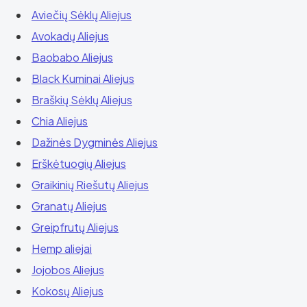
Aviečių Sėklų Aliejus
Avokadų Aliejus
Baobabo Aliejus
Black Kuminai Aliejus
Braškių Sėklų Aliejus
Chia Aliejus
Dažinės Dygminės Aliejus
Erškėtuogių Aliejus
Graikinių Riešutų Aliejus
Granatų Aliejus
Greipfrutų Aliejus
Hemp aliejai
Jojobos Aliejus
Kokosų Aliejus