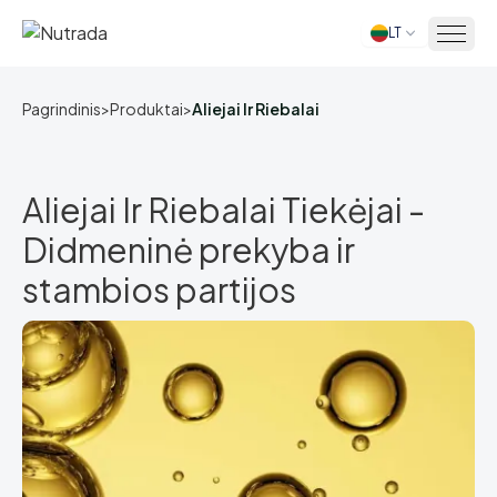
LT
Pagrindinis
Pagrindinis
>
Produktai
>
Aliejai Ir Riebalai
Aliejai Ir Riebalai Tiekėjai -
Didmeninė prekyba ir
stambios partijos