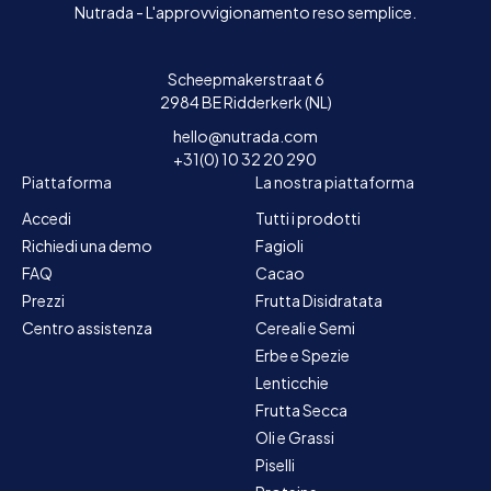
Nutrada - L'approvvigionamento reso semplice.
Scheepmakerstraat 6
2984 BE Ridderkerk (NL)
hello@nutrada.com
+31(0) 10 32 20 290
Piattaforma
La nostra piattaforma
Accedi
Tutti i prodotti
Richiedi una demo
Fagioli
FAQ
Cacao
Prezzi
Frutta Disidratata
Centro assistenza
Cereali e Semi
Erbe e Spezie
Lenticchie
Frutta Secca
Oli e Grassi
Piselli