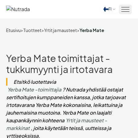
FI
Etusivu
Etusivu
>
Tuotteet
>
Yrtit ja mausteet
>
Yerba Mate
Yerba Mate toimittajat -
tukkumyynti ja irtotavara
Etsitkö luotettavia
Yerba Mate -toimittajia
? Nutrada yhdistää ostajat
sertifioitujen kumppaneiden kanssa, jotka tarjoavat
irtotavarana Yerba Mate kokonaisina, leikattuina ja
jauhemaisina muotoina. Yerba Mate on laajalti
kaupankäynnin kohteena
Yrtit ja mausteet -
markkinat
, joita käytetään teissä, uutteissa ja
yrttiseoksissa.