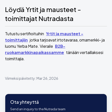
Löydä Yrtit ja mausteet -
toimittajat Nutradasta
Tutustu sertifioituihin
Yrtit ja mausteet -
toimittajiin
jotka tarjoavat irtotavaraa, omamerkki- ja
luomu Yerba Mate. Vieraile
B2B-
ruokamarkkinapaikassamme
tänään vertaillaksesi
toimittajia.
Viimeksi päivitetty: Mar 26, 2026
Ota yhteyttä
Send an inquiry to the Nutrada team