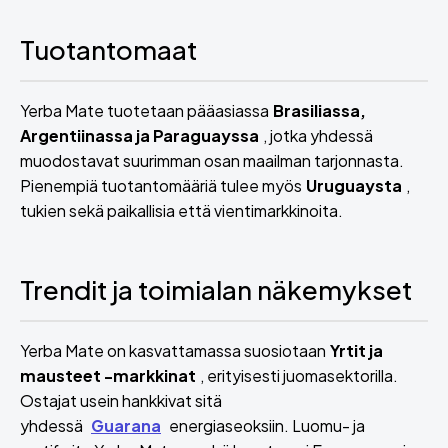
Tuotantomaat
Yerba Mate tuotetaan pääasiassa
Brasiliassa,
Argentiinassa ja Paraguayssa
, jotka yhdessä
muodostavat suurimman osan maailman tarjonnasta.
Pienempiä tuotantomääriä tulee myös
Uruguaysta
,
tukien sekä paikallisia että vientimarkkinoita.
Trendit ja toimialan näkemykset
Yerba Mate on kasvattamassa suosiotaan
Yrtit ja
mausteet -markkinat
, erityisesti juomasektorilla.
Ostajat usein hankkivat sitä
yhdessä
Guarana
energiaseoksiin. Luomu- ja