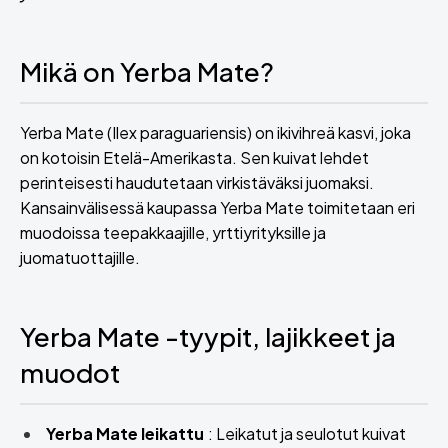
Mikä on Yerba Mate?
Yerba Mate (Ilex paraguariensis) on ikivihreä kasvi, joka
on kotoisin Etelä-Amerikasta. Sen kuivat lehdet
perinteisesti haudutetaan virkistäväksi juomaksi.
Kansainvälisessä kaupassa Yerba Mate toimitetaan eri
muodoissa teepakkaajille, yrttiyrityksille ja
juomatuottajille.
Yerba Mate -tyypit, lajikkeet ja
muodot
Yerba Mate leikattu
: Leikatut ja seulotut kuivat