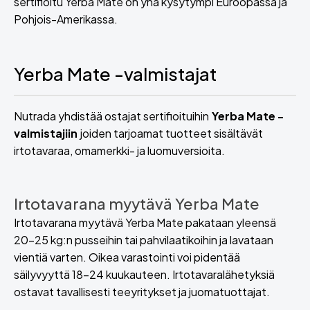
sertifioitu Yerba Mate on yhä kysytympi Euroopassa ja
Pohjois-Amerikassa.
Yerba Mate -valmistajat
Nutrada yhdistää ostajat sertifioituihin
Yerba Mate -
valmistajiin
joiden tarjoamat tuotteet sisältävät
irtotavaraa, omamerkki- ja luomuversioita.
Irtotavarana myytävä Yerba Mate
Irtotavarana myytävä Yerba Mate pakataan yleensä
20–25 kg:n pusseihin tai pahvilaatikoihin ja lavataan
vientiä varten. Oikea varastointi voi pidentää
säilyvyyttä 18–24 kuukauteen. Irtotavaralähetyksiä
ostavat tavallisesti teeyritykset ja juomatuottajat.