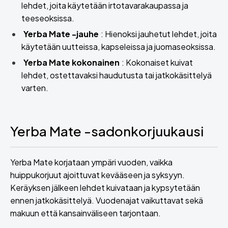
lehdet, joita käytetään irtotavarakaupassa ja
teeseoksissa.
Yerba Mate -jauhe
: Hienoksi jauhetut lehdet, joita
käytetään uutteissa, kapseleissa ja juomaseoksissa.
Yerba Mate kokonainen
: Kokonaiset kuivat
lehdet, ostettavaksi haudutusta tai jatkokäsittelyä
varten.
Yerba Mate -sadonkorjuukausi
Yerba Mate korjataan ympäri vuoden, vaikka
huippukorjuut ajoittuvat kevääseen ja syksyyn.
Keräyksen jälkeen lehdet kuivataan ja kypsytetään
ennen jatkokäsittelyä. Vuodenajat vaikuttavat sekä
makuun että kansainväliseen tarjontaan.