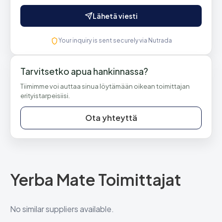
Lähetä viesti
Your inquiry is sent securely via Nutrada
Tarvitsetko apua hankinnassa?
Tiimimme voi auttaa sinua löytämään oikean toimittajan
erityistarpeisiisi.
Ota yhteyttä
Yerba Mate Toimittajat
No similar suppliers available.