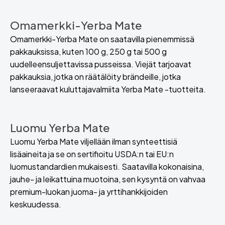
Omamerkki-Yerba Mate
Omamerkki-Yerba Mate on saatavilla pienemmissä
pakkauksissa, kuten 100 g, 250 g tai 500 g
uudelleensuljettavissa pusseissa. Viejät tarjoavat
pakkauksia, jotka on räätälöity brändeille, jotka
lanseeraavat kuluttajavalmiita Yerba Mate -tuotteita.
Luomu Yerba Mate
Luomu Yerba Mate viljellään ilman synteettisiä
lisäaineita ja se on sertifioitu USDA:n tai EU:n
luomustandardien mukaisesti. Saatavilla kokonaisina,
jauhe- ja leikattuina muotoina, sen kysyntä on vahvaa
premium-luokan juoma- ja yrttihankkijoiden
keskuudessa.