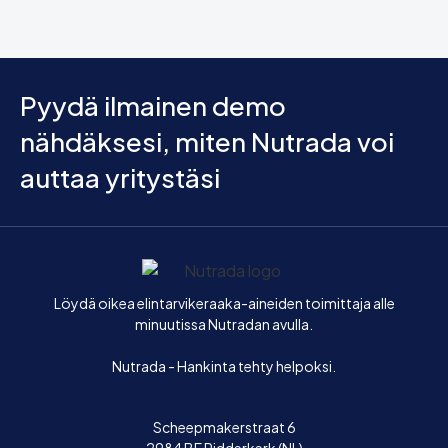
Pyydä ilmainen demo
nähdäksesi, miten Nutrada voi
auttaa yritystäsi
Etusivu
Löydä oikea elintarvikeraaka-aineiden toimittaja alle
minuutissa Nutradan avulla.
Nutrada - Hankinta tehty helpoksi.
Scheepmakerstraat 6
2984 BE Ridderkerk (NL)