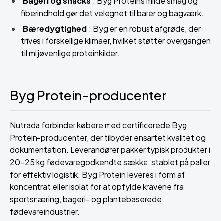
Bageri og snacks
: Byg Proteins milde smag og
fiberindhold gør det velegnet til barer og bagværk.
Bæredygtighed
: Byg er en robust afgrøde, der
trives i forskellige klimaer, hvilket støtter overgangen
til miljøvenlige proteinkilder.
Byg Protein-producenter
Nutrada forbinder købere med certificerede Byg
Protein-producenter, der tilbyder ensartet kvalitet og
dokumentation. Leverandører pakker typisk produkter i
20–25 kg fødevaregodkendte sække, stablet på paller
for effektiv logistik. Byg Protein leveres i form af
koncentrat eller isolat for at opfylde kravene fra
sportsnæring, bageri- og plantebaserede
fødevareindustrier.