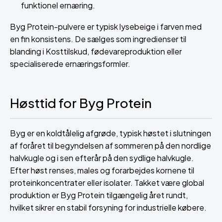
funktionel ernæring.
Byg Protein-pulvere er typisk lysebeige i farven med
en fin konsistens. De sælges som ingredienser til
blanding i Kosttilskud, fødevareproduktion eller
specialiserede ernæringsformler.
Høsttid for Byg Protein
Byg er en koldtålelig afgrøde, typisk høstet i slutningen
af foråret til begyndelsen af sommeren på den nordlige
halvkugle og i sen efterår på den sydlige halvkugle.
Efter høst renses, males og forarbejdes kornene til
proteinkoncentrater eller isolater. Takket være global
produktion er Byg Protein tilgængelig året rundt,
hvilket sikrer en stabil forsyning for industrielle købere.