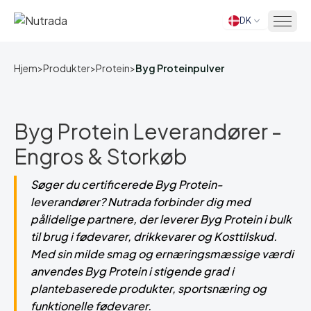
DK
Hjem
Hjem
>
Produkter
>
Protein
>
Byg Proteinpulver
Byg Protein Leverandører -
Engros & Storkøb
Søger du certificerede Byg Protein-
leverandører? Nutrada forbinder dig med
pålidelige partnere, der leverer Byg Protein i bulk
til brug i fødevarer, drikkevarer og Kosttilskud.
Med sin milde smag og ernæringsmæssige værdi
anvendes Byg Protein i stigende grad i
plantebaserede produkter, sportsnæring og
funktionelle fødevarer.