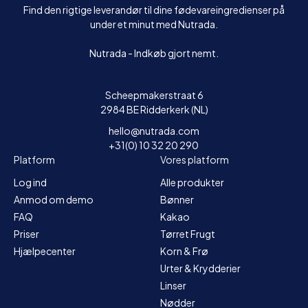
Find den rigtige leverandør til dine fødevareingredienser på
under et minut med Nutrada.
Nutrada - Indkøb gjort nemt.
Scheepmakerstraat 6
2984 BE Ridderkerk (NL)
hello@nutrada.com
+31(0) 10 32 20 290
Platform
Vores platform
Log ind
Alle produkter
Anmod om demo
Bønner
FAQ
Kakao
Priser
Tørret Frugt
Hjælpecenter
Korn & Frø
Urter & Krydderier
Linser
Nødder