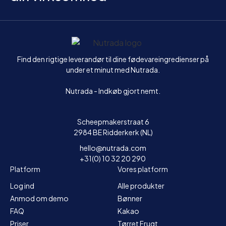
Hjem
Find den rigtige leverandør til dine fødevareingredienser på
under et minut med Nutrada.
Nutrada - Indkøb gjort nemt.
Scheepmakerstraat 6
2984 BE Ridderkerk (NL)
hello@nutrada.com
+31(0) 10 32 20 290
Platform
Vores platform
Log ind
Alle produkter
Anmod om demo
Bønner
FAQ
Kakao
Priser
Tørret Frugt