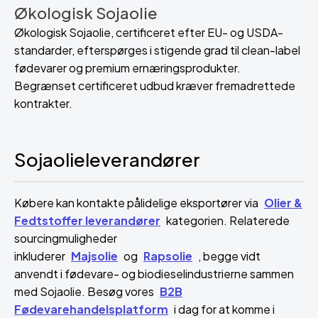
Økologisk Sojaolie
Økologisk Sojaolie, certificeret efter EU- og USDA-
standarder, efterspørges i stigende grad til clean-label
fødevarer og premium ernæringsprodukter.
Begrænset certificeret udbud kræver fremadrettede
kontrakter.
Sojaolieleverandører
Købere kan kontakte pålidelige eksportører via
Olier &
Fedtstoffer leverandører
kategorien. Relaterede
sourcingmuligheder
inkluderer
Majsolie
og
Rapsolie
, begge vidt
anvendt i fødevare- og biodieselindustrierne sammen
med Sojaolie. Besøg vores
B2B
Fødevarehandelsplatform
i dag for at komme i