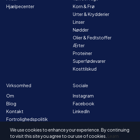
Hjælpecenter
Korn & Frø
Urter & Krydderier
Linser
Nødder
Olier & Fedtstoffer
Ærter
Proteiner
Superfødevarer
Kosttilskud
Virksomhed
Sociale
Om
Instagram
Blog
Facebook
Kontakt
LinkedIn
Fortrolighedspolitik
Sitemap
We use cookies to enhance your experience. By continuing
Vilkår og betingelser
to visit this site you agree to our use of cookies.
Learn