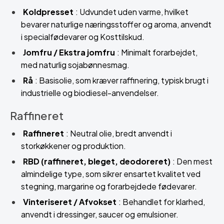
Koldpresset
: Udvundet uden varme, hvilket
bevarer naturlige næringsstoffer og aroma, anvendt
i specialfødevarer og Kosttilskud.
Jomfru / Ekstra jomfru
: Minimalt forarbejdet,
med naturlig sojabønnesmag.
Rå
: Basisolie, som kræver raffinering, typisk brugt i
industrielle og biodiesel-anvendelser.
Raffineret
Raffineret
: Neutral olie, bredt anvendt i
storkøkkener og produktion.
RBD (raffineret, bleget, deodoreret)
: Den mest
almindelige type, som sikrer ensartet kvalitet ved
stegning, margarine og forarbejdede fødevarer.
Vinteriseret / Afvokset
: Behandlet for klarhed,
anvendt i dressinger, saucer og emulsioner.