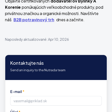
Objavte certifikovaných
dodávateľov Bylinky A
Korenie
ponúkajúcich veľkoobchodné produkty, pod
privátnou značkou a organické možnosti. Navštívte
náš
B2B potravinový trh
dnes a začnite.
Naposledy aktualizované: Apr 10, 2026
Kontaktujte nás
Send an inquiry to the Nutrada team
E-mail
*