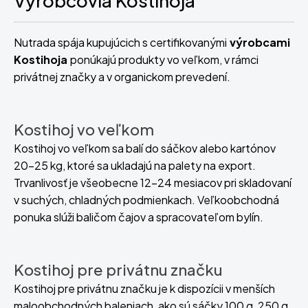
Výrobcovia Kostihoja
Nutrada spája kupujúcich s certifikovanými
výrobcami
Kostihoja
ponúkajú produkty vo veľkom, v rámci
privátnej značky a v organickom prevedení.
Kostihoj vo veľkom
Kostihoj vo veľkom sa balí do sáčkov alebo kartónov
20–25 kg, ktoré sa ukladajú na palety na export.
Trvanlivosť je všeobecne 12–24 mesiacov pri skladovaní
v suchých, chladných podmienkach. Veľkoobchodná
ponuka slúži baličom čajov a spracovateľom bylín.
Kostihoj pre privátnu značku
Kostihoj pre privátnu značku je k dispozícii v menších
maloobchodných baleniach, ako sú sáčky 100 g, 250 g