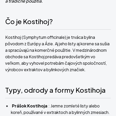
a tradičné použitia.
Čo je Kostihoj?
Kostihoj (Symphytum officinale) je trváca bylina
pôvodom z Európy a Ázie. Aj jeho listy aj korene sa sušia
a spracúvajú na komerčné použitie. V medzinárodnom
obchode sa Kostihoj predáva predovšetkým vo
veľkom, aby vyhovel potrebám čajových spoločností,
výrobcov extraktov a bylinkových značiek.
Typy, odrody a formy Kostihoja
Prášok Kostihoja
: Jemne zomleté listy alebo
koreň, používané v extraktoch a bylinných zmesiach.