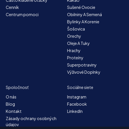
Cenník
Sušené Ovocie
Centrum pomoci
Obilniny A Semená
Bylinky A Korenie
Šošovica
Orechy
Oleje A Tuky
Hrachy
Proteíny
Superpotraviny
Výživové Doplnky
Spoločnosť
Sociálne siete
O nás
Instagram
Blog
Facebook
Kontakt
LinkedIn
Zásady ochrany osobných
údajov