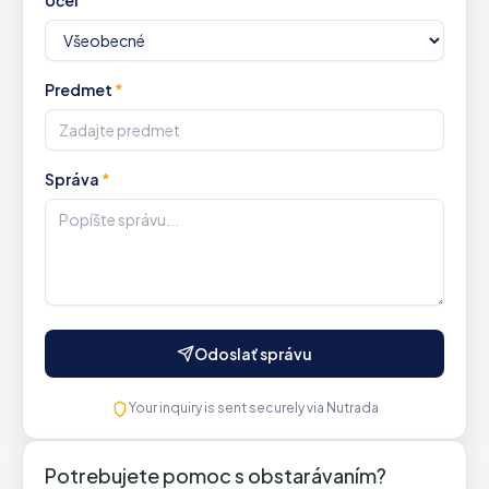
Účel
*
Predmet
*
Správa
*
Odoslať správu
Your inquiry is sent securely via Nutrada
Potrebujete pomoc s obstarávaním?