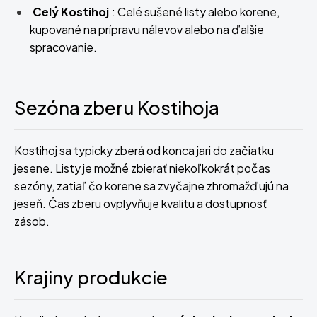
Celý Kostihoj
: Celé sušené listy alebo korene,
kupované na prípravu nálevov alebo na ďalšie
spracovanie.
Sezóna zberu Kostihoja
Kostihoj sa typicky zberá od konca jari do začiatku
jesene. Listy je možné zbierať niekoľkokrát počas
sezóny, zatiaľ čo korene sa zvyčajne zhromažďujú na
jeseň. Čas zberu ovplyvňuje kvalitu a dostupnosť
zásob.
Krajiny produkcie