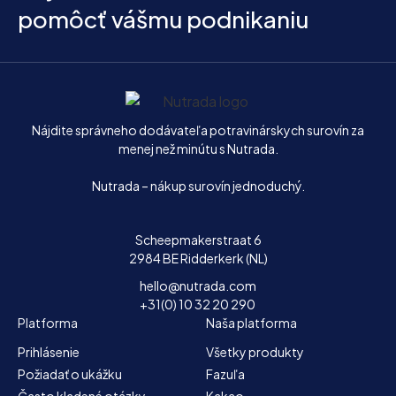
pomôcť vášmu podnikaniu
Domov
Nájdite správneho dodávateľa potravinárskych surovín za
menej než minútu s Nutrada.
Nutrada – nákup surovín jednoduchý.
Scheepmakerstraat 6
2984 BE Ridderkerk (NL)
hello@nutrada.com
+31(0) 10 32 20 290
Platforma
Naša platforma
Prihlásenie
Všetky produkty
Požiadať o ukážku
Fazuľa
Často kladené otázky
Kakao