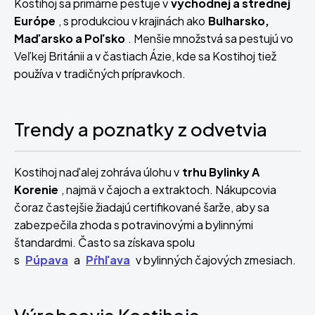
Kostihoj sa primárne pestuje v
východnej a strednej
Európe
, s produkciou v krajinách ako
Bulharsko,
Maďarsko a Poľsko
. Menšie množstvá sa pestujú vo
Veľkej Británii a v častiach Ázie, kde sa Kostihoj tiež
používa v tradičných prípravkoch.
Trendy a poznatky z odvetvia
Kostihoj naďalej zohráva úlohu v
trhu Bylinky A
Korenie
, najmä v čajoch a extraktoch. Nákupcovia
čoraz častejšie žiadajú certifikované šarže, aby sa
zabezpečila zhoda s potravinovými a bylinnými
štandardmi. Často sa získava spolu
s
Púpava
a
Pŕhľava
v bylinných čajových zmesiach.