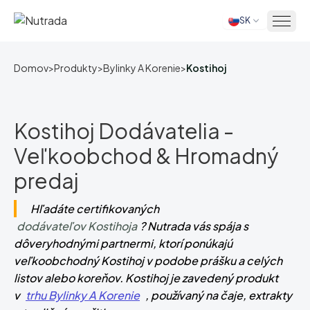
SK
Domov
Domov
>
Produkty
>
Bylinky A Korenie
>
Kostihoj
Kostihoj Dodávatelia -
Veľkoobchod & Hromadný
predaj
Hľadáte certifikovaných
dodávateľov Kostihoja
? Nutrada vás spája s
dôveryhodnými partnermi, ktorí ponúkajú
veľkoobchodný Kostihoj v podobe prášku a celých
listov alebo koreňov. Kostihoj je zavedený produkt
v
trhu Bylinky A Korenie
, používaný na čaje, extrakty