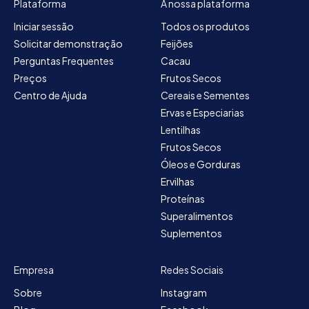
Plataforma
A nossa plataforma
Iniciar sessão
Todos os produtos
Solicitar demonstração
Feijões
Perguntas Frequentes
Cacau
Preços
Frutos Secos
Centro de Ajuda
Cereais e Sementes
Ervas e Especiarias
Lentilhas
Frutos Secos
Óleos e Gorduras
Ervilhas
Proteínas
Superalimentos
Suplementos
Empresa
Redes Sociais
Sobre
Instagram