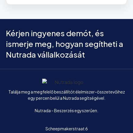
Kérjen ingyenes demót, és
ismerje meg, hogyan segítheti a
Nutrada vállalkozását
Főoldal
Találja meg a megfelelő beszállítót élelmiszer-összetevőihez
egy percen belül a Nutrada segítségével.
Nutrada - Beszerzés egyszerűen.
Scheepmakerstraat 6