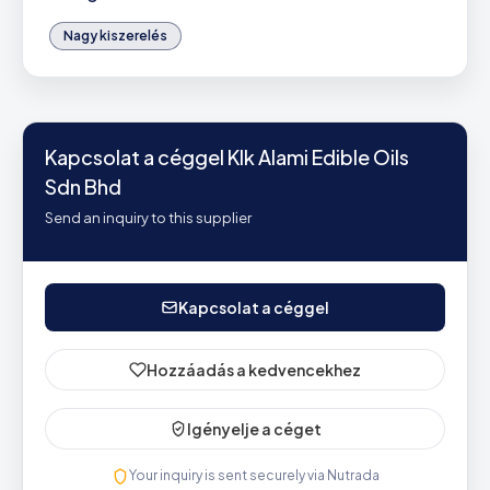
Nagy kiszerelés
Kapcsolat a céggel Klk Alami Edible Oils
Sdn Bhd
Send an inquiry to this supplier
Kapcsolat a céggel
Hozzáadás a kedvencekhez
Igényelje a céget
Your inquiry is sent securely via Nutrada