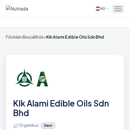
HU
Főoldal
Főoldal
>
Beszállítók
>
Klk Alami Edible Oils Sdn Bhd
Klk Alami Edible Oils Sdn
Bhd
Organikus :
Nem