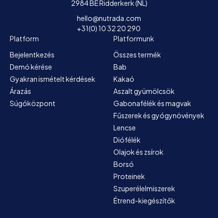
2984 BE Ridderkerk (NL)
hello@nutrada.com
+31(0) 10 32 20 290
Platform
Platformunk
Bejelentkezés
Összes termék
Demó kérése
Bab
Gyakran ismételt kérdések
Kakaó
Árazás
Aszalt gyümölcsök
Súgóközpont
Gabonafélék és magvak
Fűszerek és gyógynövények
Lencse
Diófélék
Olajok és zsírok
Borsó
Proteinek
Szuperélelmiszerek
Étrend-kiegészítők