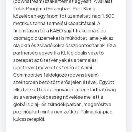
(downstream) szakértelmet egyesít. A vállalat
Teluk Panglima Garangban, Port Klang
közelében egy finomítót üzemeltet, napi 1,500
metrikus tonna termelési kapacitással. A
finomításon túl a KAEO saját frakcionáló és
csomagoló üzemeket is működtet, amelyek az
olajokra és zsiradékokra összpontosítanak. Ez a
partnerség egyesíti a KLK globális vezető
szerepét az ültetvények és a termelési
(upstream) műveletek terén az Alami
Commodities feldolgozó (downstream)
szektorban betöltött erős jelenlétével. Együtt
elkötelezettek az innováció, a fenntarthatóság
és a versenyképesség növelése mellett a
globális olaj- és zsiradékiparban, megerősítve
pozíciójukat mint a nemzetközi Pálmaolaj-piac
kulcsszereplői.