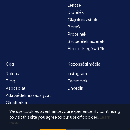
Lencse
Diófélék
Olajok és zsírok
Borsó
Proteinek
Szuperélelmiszerek
Étrend-kiegészítők
Cég
Közösségi média
Rólunk
Instagram
Blog
Facebook
Kapcsolat
LinkedIn
Adatvédelmi szabályzat
Oldaltérkép
Általános szerződési
We use cookies to enhance your experience. By continuing
feltételek
to visit this site you agree to our use of cookies.
Learn
more