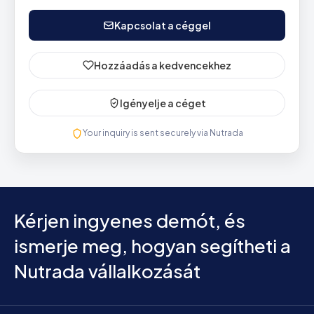
Kapcsolat a céggel
Hozzáadás a kedvencekhez
Igényelje a céget
Your inquiry is sent securely via Nutrada
Kérjen ingyenes demót, és
ismerje meg, hogyan segítheti a
Nutrada vállalkozását