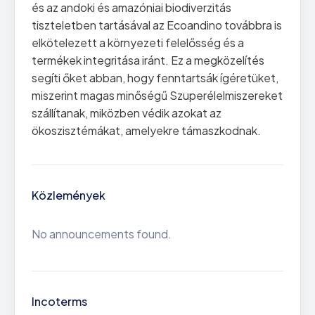
és az andoki és amazóniai biodiverzitás
tiszteletben tartásával az Ecoandino továbbra is
elkötelezett a környezeti felelősség és a
termékek integritása iránt. Ez a megközelítés
segíti őket abban, hogy fenntartsák ígéretüket,
miszerint magas minőségű Szuperélelmiszereket
szállítanak, miközben védik azokat az
ökoszisztémákat, amelyekre támaszkodnak.
Közlemények
No announcements found.
Incoterms