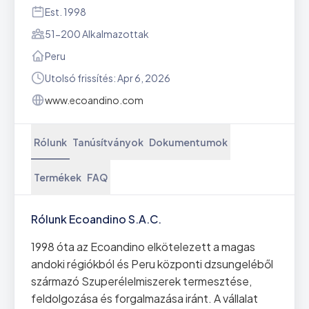
Est. 1998
51-200 Alkalmazottak
Peru
Utolsó frissítés: Apr 6, 2026
www.ecoandino.com
Rólunk
Tanúsítványok
Dokumentumok
Termékek
FAQ
Rólunk Ecoandino S.A.C.
1998 óta az Ecoandino elkötelezett a magas
andoki régiókból és Peru központi dzsungeléből
származó Szuperélelmiszerek termesztése,
feldolgozása és forgalmazása iránt. A vállalat