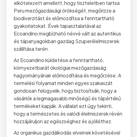
elkötelezett amellett, hogy tiszteletben tartsa
Peru mezőgazdasági örökségét, megőrizze a
biodiverzitást és előmozdítsa a fenntartható
gyakorlatokat. Évek tapasztalatával az
Ecoandino megbízható névvé vált az autentikus
és tápanyagokban gazdag Szuperélelmiszerek
szállítása terén.
Az Ecoandino küldetése a fenntartható,
környezetbarát ökológiai mezőgazdaság
hagyományának előmozdítása és megőrzése. A
termelési folyamat minden egyes szakaszát
gondosan felügyelik, hogy biztosítsák, hogy a
vásárlók a legmagasabb minőségű és tápértékű
termékeket kapják. A vállalat ezt úgy tekinti,
hogy a természetes és valódi élelmiszerek révén
hozzájáruljon az egészséghez és a jólléthez.
Az organikus gazdálkodás elveinek követésével