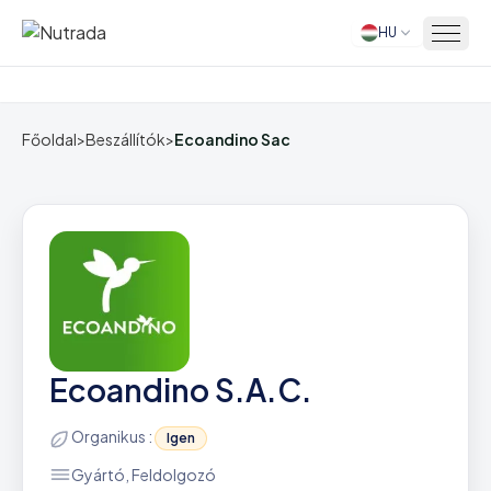
HU
Főoldal
Főoldal
>
Beszállítók
>
Ecoandino Sac
Ecoandino S.A.C.
Organikus :
Igen
Gyártó, Feldolgozó