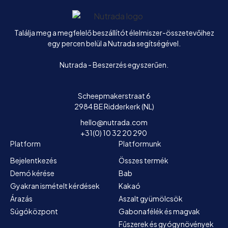
Főoldal
Találja meg a megfelelő beszállítót élelmiszer-összetevőihez
egy percen belül a Nutrada segítségével.
Nutrada - Beszerzés egyszerűen.
Scheepmakerstraat 6
2984 BE Ridderkerk (NL)
hello@nutrada.com
+31(0) 10 32 20 290
Platform
Platformunk
Bejelentkezés
Összes termék
Demó kérése
Bab
Gyakran ismételt kérdések
Kakaó
Árazás
Aszalt gyümölcsök
Súgóközpont
Gabonafélék és magvak
Fűszerek és gyógynövények