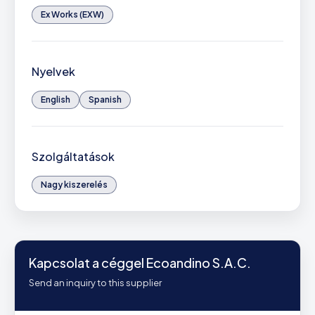
Ex Works (EXW)
Nyelvek
English
Spanish
Szolgáltatások
Nagy kiszerelés
Kapcsolat a céggel Ecoandino S.A.C.
Send an inquiry to this supplier