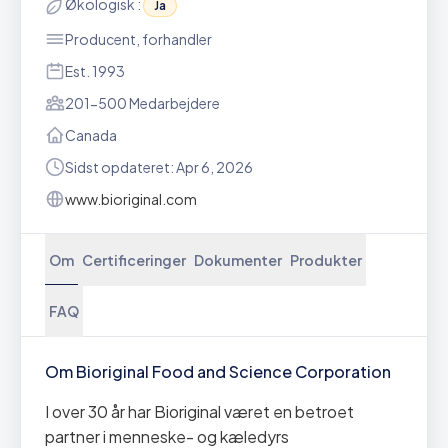
Økologisk :
Ja
Producent, forhandler
Est. 1993
201-500 Medarbejdere
Canada
Sidst opdateret: Apr 6, 2026
www.bioriginal.com
Om
Certificeringer
Dokumenter
Produkter
FAQ
Om Bioriginal Food and Science Corporation
I over 30 år har Bioriginal været en betroet
partner i menneske- og kæledyrs