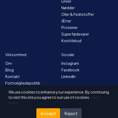
Linser
Nødder
Olier & Fedtstoffer
Ærter
Proteiner
Superfødevarer
Kosttilskud
Virksomhed
Sociale
Om
Instagram
Blog
Facebook
Kontakt
LinkedIn
Fortrolighedspolitik
Sitemap
We use cookies to enhance your experience. By continuing
Vilkår og betingelser
to visit this site you agree to our use of cookies.
Learn
more
Accept
Reject
© 2026 Solvex BV
Designet til Nutrada