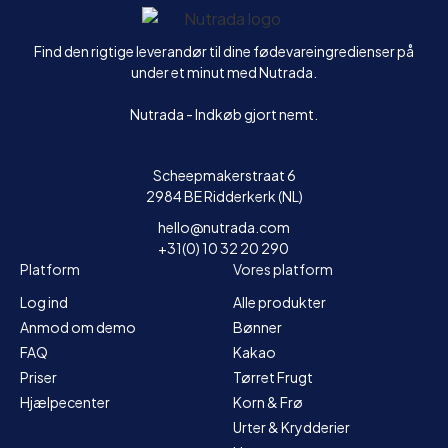
Hjem
Find den rigtige leverandør til dine fødevareingredienser på
under et minut med Nutrada.
Nutrada - Indkøb gjort nemt.
Scheepmakerstraat 6
2984 BE Ridderkerk (NL)
hello@nutrada.com
+31(0) 10 32 20 290
Platform
Vores platform
Log ind
Alle produkter
Anmod om demo
Bønner
FAQ
Kakao
Priser
Tørret Frugt
Hjælpecenter
Korn & Frø
Urter & Krydderier