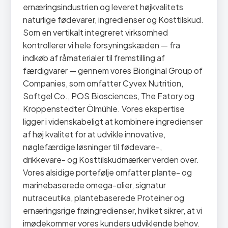
ernæringsindustrien og leveret højkvalitets
naturlige fødevarer, ingredienser og Kosttilskud.
Som en vertikalt integreret virksomhed
kontrollerer vi hele forsyningskæden — fra
indkøb af råmaterialer til fremstilling af
færdigvarer — gennem vores Bioriginal Group of
Companies, som omfatter Cyvex Nutrition,
Softgel Co., POS Biosciences, The Fatory og
Kroppenstedter Ölmühle. Vores ekspertise
ligger i videnskabeligt at kombinere ingredienser
af høj kvalitet for at udvikle innovative,
nøglefærdige løsninger til fødevare-,
drikkevare- og Kosttilskudmærker verden over.
Vores alsidige portefølje omfatter plante- og
marinebaserede omega-olier, signatur
nutraceutika, plantebaserede Proteiner og
ernæringsrige frøingredienser, hvilket sikrer, at vi
imødekommer vores kunders udviklende behov.