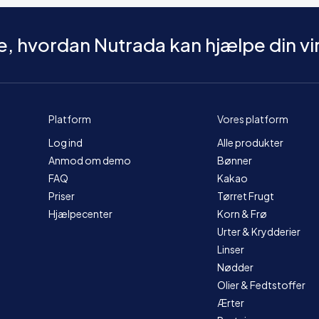
e, hvordan Nutrada kan hjælpe din 
Platform
Vores platform
Log ind
Alle produkter
Anmod om demo
Bønner
FAQ
Kakao
Priser
Tørret Frugt
Hjælpecenter
Korn & Frø
Urter & Krydderier
Linser
Nødder
Olier & Fedtstoffer
Ærter