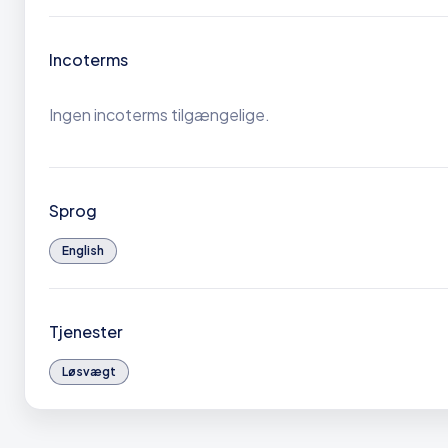
Incoterms
Ingen incoterms tilgængelige.
Sprog
English
Tjenester
Løsvægt