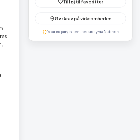
Tilføj til favoritter
Gør krav på virksomheden
em
Your inquiry is sent securely via Nutrada
ores
n,
e