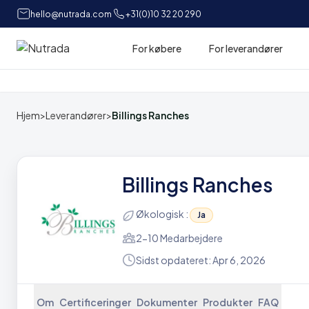
hello@nutrada.com
+31(0)10 32 20 290
For købere
For leverandører
Hjem
Hjem
>
Leverandører
>
Billings Ranches
Billings Ranches
Økologisk :
Ja
2-10 Medarbejdere
Sidst opdateret: Apr 6, 2026
Om
Certificeringer
Dokumenter
Produkter
FAQ