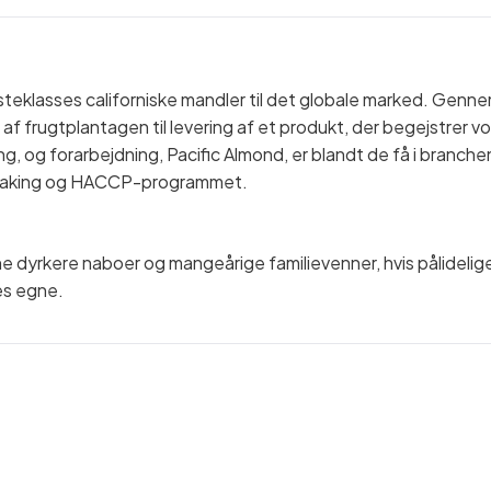
ørsteklasses californiske mandler til det globale marked. Genn
ng af frugtplantagen til levering af et produkt, der begejstrer v
ing, og forarbejdning, Pacific Almond, er blandt de få i branche
f Baking og HACCP-programmet.
e dyrkere naboer og mangeårige familievenner, hvis pålidelig
es egne.