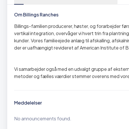
Om Billings Ranches
Billings-familien producerer, høster, og forarbejder f
vertikal integration, overvåger vi hvert trin fra plantni
kunder. Vores familieejede anlæg til afskalling, afskaln
der er uafhængigt revideret af American Institute o
Vi samarbejder også med en udvalgt gruppe af ekstern
metoder og fælles værdier stemmer overens med vor
Meddelelser
No announcements found.