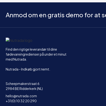
Anmod om en gratis demo for at s
Hjem
Find den rigtige leverandør til dine
fødevareingredienser på under et minut
med Nutrada.
Nutrada - Indkøb gjort nemt.
Scheepmakerstraat 6
2984 BE Ridderkerk (NL)
hello@nutrada.com
+31(0) 10 32 20 290